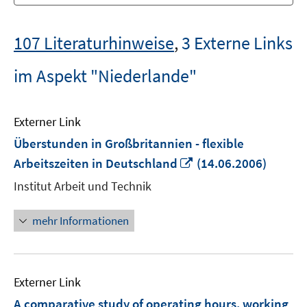
107 Literaturhinweise
,
3 Externe Links
im Aspekt "Niederlande"
Externer Link
Überstunden in Großbritannien - flexible
In
Arbeitszeiten in Deutschland
(14.06.2006)
neuem
Institut Arbeit und Technik
Fenster
öffnen
mehr Informationen
Externer Link
A comparative study of operating hours, working