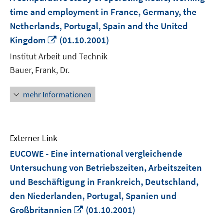
time and employment in France, Germany, the
Netherlands, Portugal, Spain and the United
In
Kingdom
(01.10.2001)
neuem
Institut Arbeit und Technik
Fenster
Bauer, Frank, Dr.
öffnen
mehr Informationen
Externer Link
EUCOWE - Eine international vergleichende
Untersuchung von Betriebszeiten, Arbeitszeiten
und Beschäftigung in Frankreich, Deutschland,
den Niederlanden, Portugal, Spanien und
In
Großbritannien
(01.10.2001)