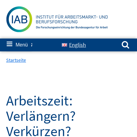
Springe
zum
Inhalt
Suchen nach:
≡
English
Menü
✘
Startseite
Arbeitszeit:
Verlängern?
Verkürzen?