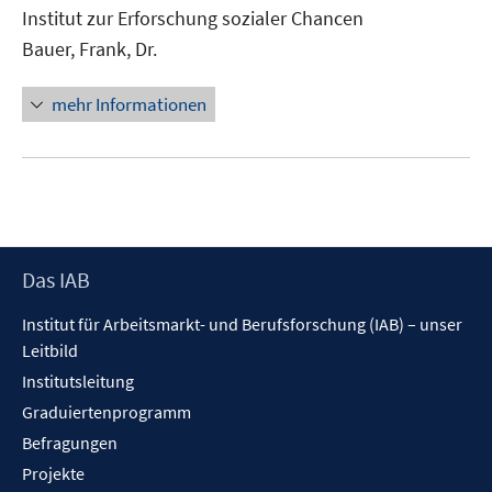
neuem
Institut zur Erforschung sozialer Chancen
Fenster
Bauer, Frank, Dr.
öffnen
mehr Informationen
Footer
Das IAB
Inhalt
Institut für Arbeitsmarkt- und Berufsforschung (IAB) – unser
Leitbild
Institutsleitung
Graduiertenprogramm
Befragungen
Projekte