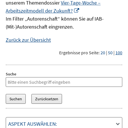
unserem Themendossier
Vier-Tage-Woche –
In
Arbeitszeitmodell der Zukunft?
neuem
Im Filter „Autorenschaft“ können Sie auf IAB-
Fenster
(Mit-)Autorenschaft eingrenzen.
öffnen
Zurück zur Übersicht
Ergebnisse pro Seite:
20
|
50
|
100
Suche
ASPEKT AUSWÄHLEN: