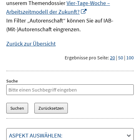
unserem Themendossier
Vier-Tage-Woche –
In
Arbeitszeitmodell der Zukunft?
neuem
Im Filter „Autorenschaft“ können Sie auf IAB-
Fenster
(Mit-)Autorenschaft eingrenzen.
öffnen
Zurück zur Übersicht
Ergebnisse pro Seite:
20
|
50
|
100
Suche
ASPEKT AUSWÄHLEN: