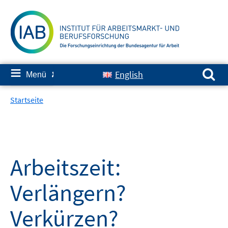
Springe
zum
Inhalt
Suchen nach:
≡
English
Menü
✘
Startseite
Arbeitszeit:
Verlängern?
Verkürzen?