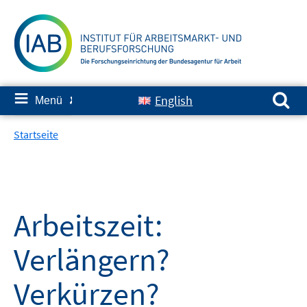
Springe
zum
Inhalt
Suchen nach:
≡
English
Menü
✘
Startseite
Arbeitszeit:
Verlängern?
Verkürzen?