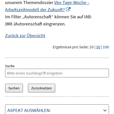
unserem Themendossier
Vier-Tage-Woche –
In
Arbeitszeitmodell der Zukunft?
neuem
Im Filter „Autorenschaft“ können Sie auf IAB-
Fenster
(Mit-)Autorenschaft eingrenzen.
öffnen
Zurück zur Übersicht
Ergebnisse pro Seite:
20
|
50
|
100
Suche
ASPEKT AUSWÄHLEN: