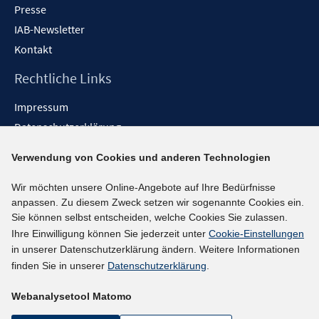
Presse
IAB-Newsletter
Kontakt
Rechtliche Links
Impressum
Datenschutzerklärung
Erklärung zur Barrierefreiheit
Verwendung von Cookies und anderen Technologien
Barrieren melden
Wir möchten unsere Online-Angebote auf Ihre Bedürfnisse
Social-Media-Kanäle
anpassen. Zu diesem Zweck setzen wir sogenannte Cookies ein.
Sie können selbst entscheiden, welche Cookies Sie zulassen.
BlueSky
Ihre Einwilligung können Sie jederzeit unter
Cookie-Einstellungen
YouTube
in unserer Datenschutzerklärung ändern. Weitere Informationen
LinkedIn
finden Sie in unserer
Datenschutzerklärung
.
XING
Webanalysetool Matomo
kununu