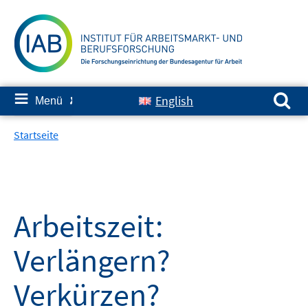
Springe
zum
Inhalt
Suchen nach:
≡
English
Menü
✘
Startseite
Arbeitszeit:
Verlängern?
Verkürzen?