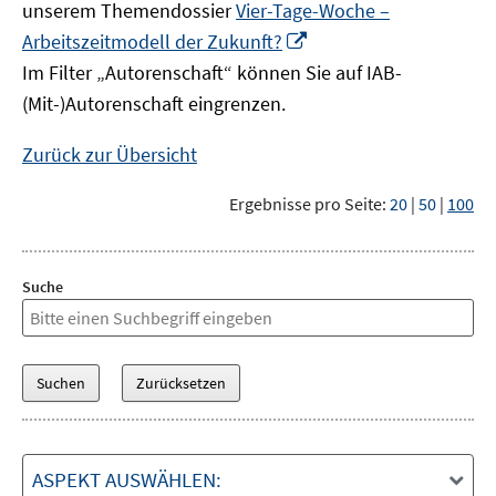
unserem Themendossier
Vier-Tage-Woche –
In
Arbeitszeitmodell der Zukunft?
neuem
Im Filter „Autorenschaft“ können Sie auf IAB-
Fenster
(Mit-)Autorenschaft eingrenzen.
öffnen
Zurück zur Übersicht
Ergebnisse pro Seite:
20
|
50
|
100
Suche
ASPEKT AUSWÄHLEN: