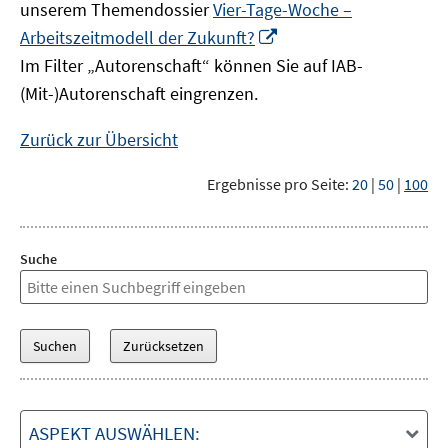
unserem Themendossier
Vier-Tage-Woche –
In
Arbeitszeitmodell der Zukunft?
neuem
Im Filter „Autorenschaft“ können Sie auf IAB-
Fenster
(Mit-)Autorenschaft eingrenzen.
öffnen
Zurück zur Übersicht
Ergebnisse pro Seite:
20
|
50
|
100
Suche
ASPEKT AUSWÄHLEN: