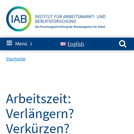
Springe
zum
Inhalt
Suchen nach:
≡
English
Menü
✘
Startseite
Arbeitszeit:
Verlängern?
Verkürzen?