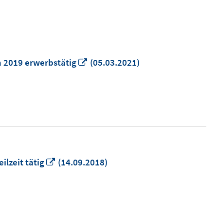
öffnen
In
n 2019 erwerbstätig
(05.03.2021)
neuem
Fenster
öffnen
In
ilzeit tätig
(14.09.2018)
neuem
Fenster
öffnen