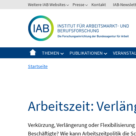
Springe
Weitere IAB Websites
Presse
Kontakt
IAB-Newslet
zum
Inhalt
THEMEN
PUBLIKATIONEN
VERANSTA
Startseite
Arbeitszeit: Verlän
Verkürzung, Verlängerung oder Flexibilisieru
Beschäftigte? Wie kann Arbeitszeitpolitik die 