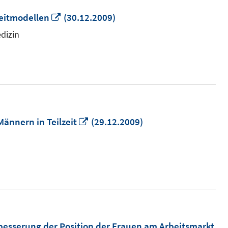
In
zeitmodellen
(30.12.2009)
neuem
dizin
Fenster
öffnen
In
 Männern in Teilzeit
(29.12.2009)
neuem
Fenster
öffnen
rbesserung der Position der Frauen am Arbeitsmarkt