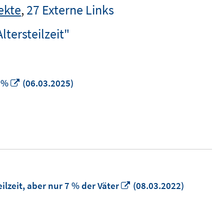
ekte
,
27 Externe Links
ltersteilzeit"
In
 %
(06.03.2025)
neuem
Fenster
öffnen
In
lzeit, aber nur 7 % der Väter
(08.03.2022)
neuem
Fenster