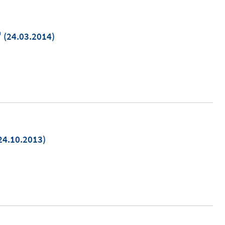
In
(24.03.2014)
neuem
Fenster
öffnen
24.10.2013)
euem
enster
ffnen