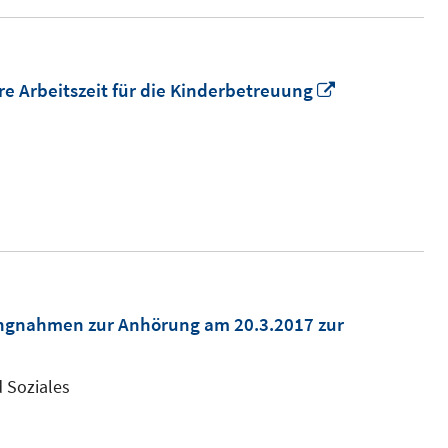
In
hre Arbeitszeit für die Kinderbetreuung
neuem
Fenster
öffnen
ungnahmen zur Anhörung am 20.3.2017 zur
 Soziales