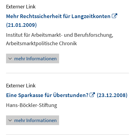
Externer Link
In
Mehr Rechtssicherheit für Langzeitkonten
neuem
(21.01.2009)
Fenste
Institut für Arbeitsmarkt- und Berufsforschung,
öffnen
Arbeitsmarktpolitische Chronik
mehr Informationen
Externer Link
In
Eine Sparkasse für Überstunden?
(23.12.2008)
neuem
Hans-Böckler-Stiftung
Fenster
öffnen
mehr Informationen