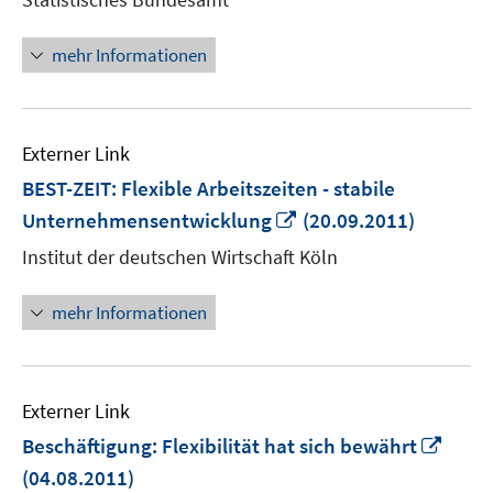
Fenster
öffnen
mehr Informationen
Externer Link
BEST-ZEIT: Flexible Arbeitszeiten - stabile
In
Unternehmensentwicklung
(20.09.2011)
neuem
Institut der deutschen Wirtschaft Köln
Fenster
öffnen
mehr Informationen
Externer Link
In
Beschäftigung: Flexibilität hat sich bewährt
neu
(04.08.2011)