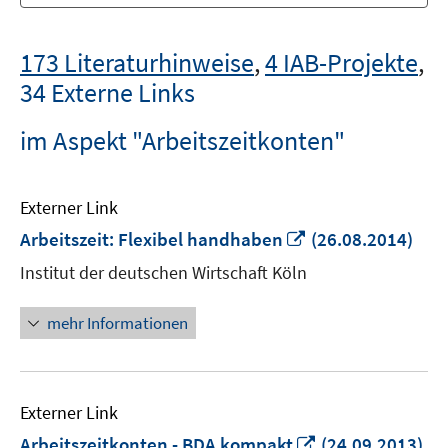
173 Literaturhinweise
,
4 IAB-Projekte
,
34 Externe Links
im Aspekt "Arbeitszeitkonten"
Externer Link
In
Arbeitszeit: Flexibel handhaben
(26.08.2014)
neuem
Institut der deutschen Wirtschaft Köln
Fenster
öffnen
mehr Informationen
Externer Link
In
Arbeitszeitkonten - BDA kompakt
(24.09.2013)