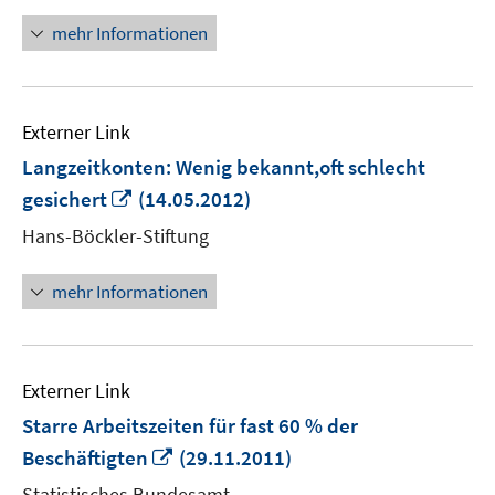
öffnen
mehr Informationen
Externer Link
Langzeitkonten: Wenig bekannt,oft schlecht
In
gesichert
(14.05.2012)
neuem
Hans-Böckler-Stiftung
Fenster
öffnen
mehr Informationen
Externer Link
Starre Arbeitszeiten für fast 60 % der
In
Beschäftigten
(29.11.2011)
neuem
Statistisches Bundesamt