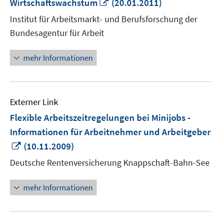
In
Wirtschaftswachstum
(20.01.2011)
neuem
Institut für Arbeitsmarkt- und Berufsforschung der
Fenster
Bundesagentur für Arbeit
öffnen
mehr Informationen
Externer Link
Flexible Arbeitszeitregelungen bei Minijobs -
Informationen für Arbeitnehmer und Arbeitgeber
In
(10.11.2009)
neuem
Deutsche Rentenversicherung Knappschaft-Bahn-See
Fenster
öffnen
mehr Informationen