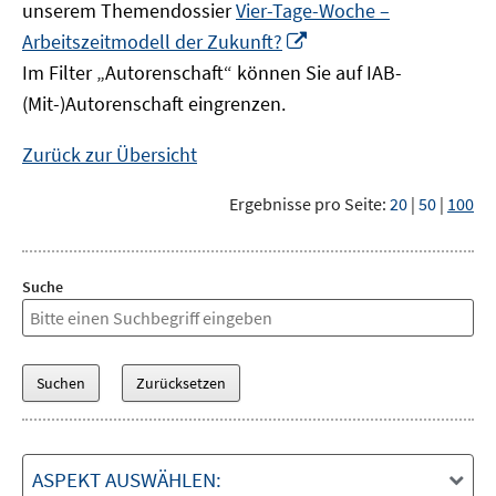
unserem Themendossier
Vier-Tage-Woche –
In
Arbeitszeitmodell der Zukunft?
neuem
Im Filter „Autorenschaft“ können Sie auf IAB-
Fenster
(Mit-)Autorenschaft eingrenzen.
öffnen
Zurück zur Übersicht
Ergebnisse pro Seite:
20
|
50
|
100
Suche
ASPEKT AUSWÄHLEN: