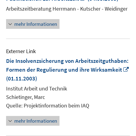
neuem
Arbeitszeitberatung Herrmann - Kutscher - Weidinger
Fenster
öffnen
mehr Informationen
Externer Link
Die Insolvenzsicherung von Arbeitszeitguthaben:
In
Formen der Regulierung und ihre Wirksamkeit
n
(01.11.2003)
Fe
Institut Arbeit und Technik
öf
Schietinger, Marc
Quelle: Projektinformation beim IAQ
mehr Informationen