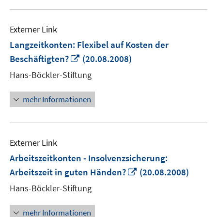
Externer Link
Langzeitkonten: Flexibel auf Kosten der
In
Beschäftigten?
(20.08.2008)
neuem
Hans-Böckler-Stiftung
Fenster
öffnen
mehr Informationen
Externer Link
Arbeitszeitkonten - Insolvenzsicherung:
In
Arbeitszeit in guten Händen?
(20.08.2008)
neuem
Hans-Böckler-Stiftung
Fenster
öffnen
mehr Informationen