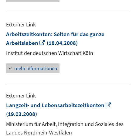
Externer Link
Arbeitszeitkonten: Selten für das ganze
In
Arbeitsleben
(18.04.2008)
neuem
Institut der deutschen Wirtschaft Köln
Fenster
öffnen
mehr Informationen
Externer Link
In
Langzeit- und Lebensarbeitszeitkonten
neuem
(19.03.2008)
Fenster
Ministerium für Arbeit, Integration und Soziales des
öffnen
Landes Nordrhein-Westfalen