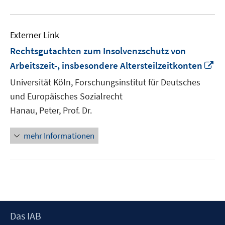
Externer Link
Rechtsgutachten zum Insolvenzschutz von
In
Arbeitszeit-, insbesondere Altersteilzeitkonten
n
Universität Köln, Forschungsinstitut für Deutsches
Fe
und Europäisches Sozialrecht
öf
Hanau, Peter, Prof. Dr.
mehr Informationen
Footer
Das IAB