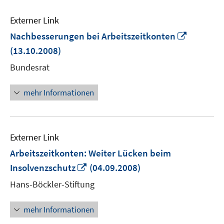
Externer Link
In
Nachbesserungen bei Arbeitszeitkonten
neuem
(13.10.2008)
Fenster
Bundesrat
öffnen
mehr Informationen
Externer Link
Arbeitszeitkonten: Weiter Lücken beim
In
Insolvenzschutz
(04.09.2008)
neuem
Hans-Böckler-Stiftung
Fenster
öffnen
mehr Informationen