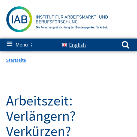
Springe
zum
Inhalt
Suchen nach:
≡
English
Menü
✘
Startseite
Arbeitszeit:
Verlängern?
Verkürzen?