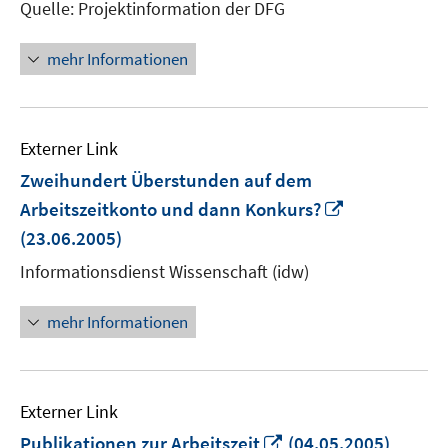
Quelle: Projektinformation der DFG
mehr Informationen
Externer Link
Zweihundert Überstunden auf dem
In
Arbeitszeitkonto und dann Konkurs?
neuem
(23.06.2005)
Fenster
Informationsdienst Wissenschaft (idw)
öffnen
mehr Informationen
Externer Link
In
Publikationen zur Arbeitszeit
(04.05.2005)