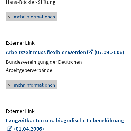
Hans-Böckler-Stiftung
Fenster
öffnen
mehr Informationen
Externer Link
In
Arbeitszeit muss flexibler werden
(07.09.2006)
neuem
Bundesvereinigung der Deutschen
Fenster
Arbeitgeberverbände
öffnen
mehr Informationen
Externer Link
Langzeitkonten und biografische Lebensführung
In
(01.04.2006)