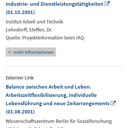
In
Industrie- und Dienstleistungstätigkeiten
neuem
(01.10.2001)
Fenster
Institut Arbeit und Technik
öffnen
Lehndorff, Steffen, Dr.
Quelle: Projektinformation beim IAQ
mehr Informationen
Externer Link
Balance zwischen Arbeit und Leben.
Arbeitszeitflexibilisierung, individuelle
In
Lebensführung und neue Zeitarrangements
neu
(01.08.2001)
Fens
Wissenschaftszentrum Berlin für Sozialforschung
öffn