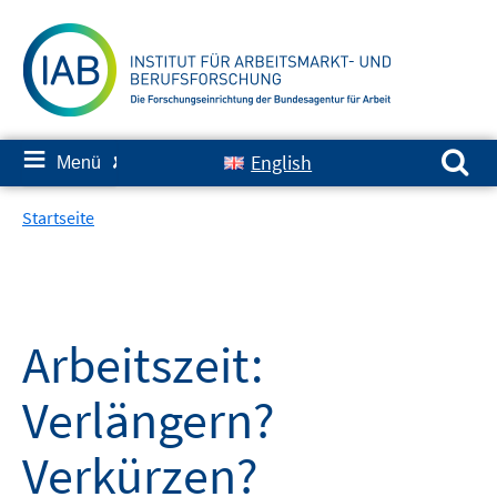
Springe
zum
Inhalt
Suchen nach:
≡
English
Menü
✘
Startseite
Arbeitszeit:
Verlängern?
Verkürzen?