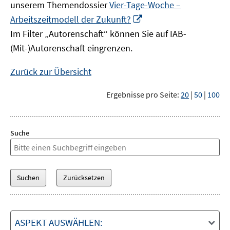
unserem Themendossier
Vier-Tage-Woche –
In
Arbeitszeitmodell der Zukunft?
neuem
Im Filter „Autorenschaft“ können Sie auf IAB-
Fenster
(Mit-)Autorenschaft eingrenzen.
öffnen
Zurück zur Übersicht
Ergebnisse pro Seite:
20
|
50
|
100
Suche
ASPEKT AUSWÄHLEN: