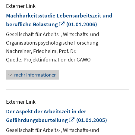
Externer Link
Machbarkeitsstudie Lebensarbeitszeit und
In
berufliche Belastung
(01.01.2006)
neuem
Gesellschaft für Arbeits-, Wirtschafts-und
Fenster
Organisationspsychologische Forschung
öffnen
Nachreiner, Friedhelm, Prof. Dr.
Quelle: Projektinformation der GAWO
mehr Informationen
Externer Link
Der Aspekt der Arbeitszeit in der
In
Gefährdungsbeurteilung
(01.01.2005)
neuem
Gesellschaft für Arbeits-, Wirtschafts-und
Fenster