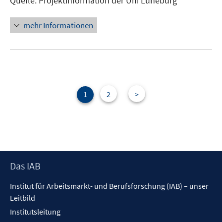
Quelle: Projektinformation der Uni Lüneburg
mehr Informationen
1
2
>
Footer
Das IAB
Inhalt
Institut für Arbeitsmarkt- und Berufsforschung (IAB) – unser
Leitbild
Institutsleitung