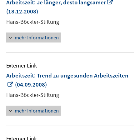
In
Arbeitszeit: Je länger, desto langsamer
neuem
(18.12.2008)
Fenster
Hans-Böckler-Stiftung
öffnen
mehr Informationen
Externer Link
Arbeitszeit: Trend zu ungesunden Arbeitszeiten
In
(04.09.2008)
neuem
Hans-Böckler-Stiftung
Fenster
öffnen
mehr Informationen
Externer Link