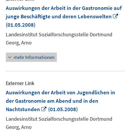
Auswirkungen der Arbeit in der Gastronomie auf
In
junge Beschäftigte und deren Lebenswelten
neu
(01.05.2008)
Fens
Landesinstitut Sozialforschungsstelle Dortmund
öffn
Georg, Arno
mehr Informationen
Externer Link
Auswirkungen der Arbeit von Jugendlichen in
der Gastronomie am Abend und in den
In
Nachtstunden
(01.05.2008)
neuem
Landesinstitut Sozialforschungsstelle Dortmund
Fenster
Georg, Arno
öffnen