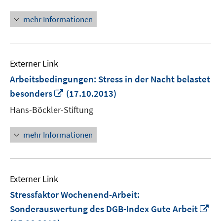
Fenster
öffnen
mehr Informationen
Externer Link
Arbeitsbedingungen: Stress in der Nacht belastet
In
besonders
(17.10.2013)
neuem
Hans-Böckler-Stiftung
Fenster
öffnen
mehr Informationen
Externer Link
Stressfaktor Wochenend-Arbeit:
In
Sonderauswertung des DGB-Index Gute Arbeit
ne