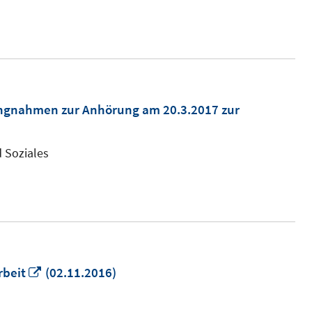
öff
ungnahmen zur Anhörung am 20.3.2017 zur
 Soziales
In
rbeit
(02.11.2016)
neuem