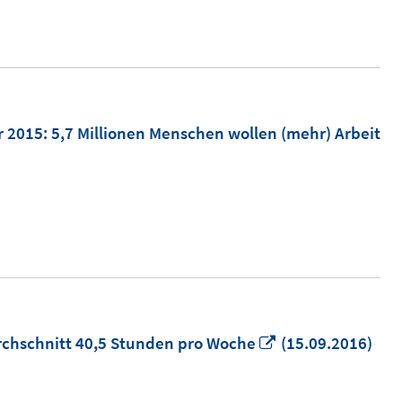
Fenster
öffnen
r 2015: 5,7 Millionen Menschen wollen (mehr) Arbeit
In
urchschnitt 40,5 Stunden pro Woche
(15.09.2016)
neuem
Fenster