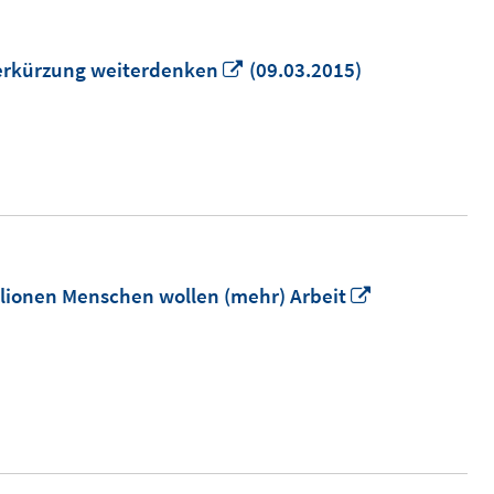
In
tverkürzung weiterdenken
(09.03.2015)
neuem
Fenster
öffnen
In
illionen Menschen wollen (mehr) Arbeit
neuem
Fenster
öffnen