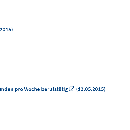
.2015)
r
In
tunden pro Woche berufstätig
(12.05.2015)
neuem
Fenster
öffnen