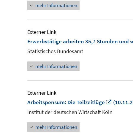
mehr Informationen
Externer Link
Erwerbstätige arbeiten 35,7 Stunden und 
Statistisches Bundesamt
mehr Informationen
Externer Link
In
Arbeitspensum: Die Teilzeitlüge
(10.11.2
neuem
Institut der deutschen Wirtschaft Köln
Fenster
mehr Informationen
öffnen