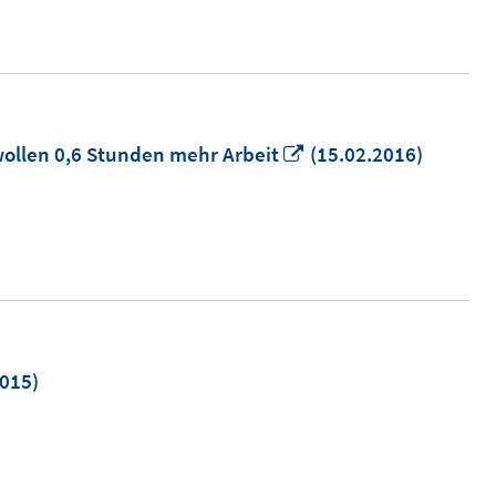
öffnen
In
wollen 0,6 Stunden mehr Arbeit
(15.02.2016)
neuem
Fenster
öffnen
015)