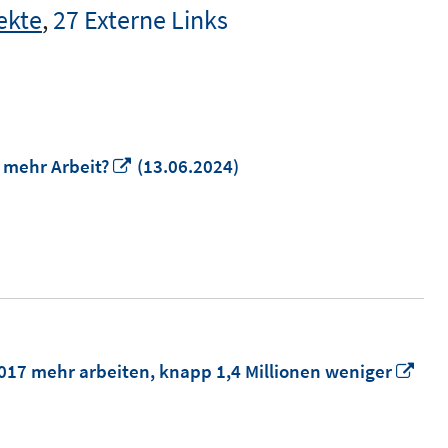
ekte
,
27 Externe Links
In
 mehr Arbeit?
(13.06.2024)
neuem
Fenster
öffnen
In
2017 mehr arbeiten, knapp 1,4 Millionen weniger
ne
Fen