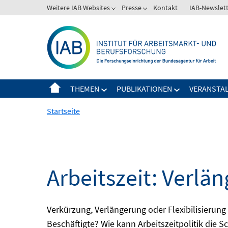
Springe
Weitere IAB Websites
Presse
Kontakt
IAB-Newslet
zum
Inhalt
THEMEN
PUBLIKATIONEN
VERANSTA
Startseite
Arbeitszeit: Verlän
Verkürzung, Verlängerung oder Flexibilisieru
Beschäftigte? Wie kann Arbeitszeitpolitik die 