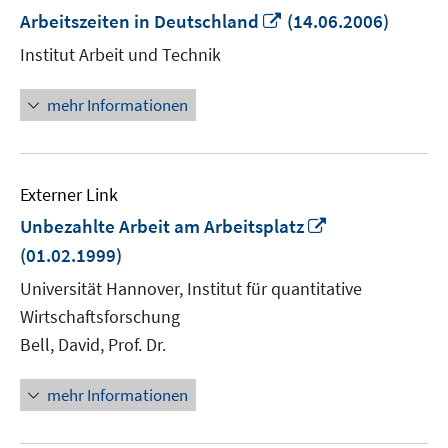
In
Arbeitszeiten in Deutschland
(14.06.2006)
neuem
Institut Arbeit und Technik
Fenster
öffnen
mehr Informationen
Externer Link
In
Unbezahlte Arbeit am Arbeitsplatz
neuem
(01.02.1999)
Fenster
Universität Hannover, Institut für quantitative
öffnen
Wirtschaftsforschung
Bell, David, Prof. Dr.
mehr Informationen