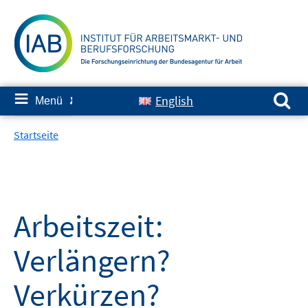
Springe
zum
Inhalt
Suchen nach:
≡
English
Menü
✘
Startseite
Arbeitszeit:
Verlängern?
Verkürzen?