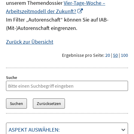
unserem Themendossier
Vier-Tage-Woche –
In
Arbeitszeitmodell der Zukunft?
neuem
Im Filter „Autorenschaft“ können Sie auf IAB-
Fenster
(Mit-)Autorenschaft eingrenzen.
öffnen
Zurück zur Übersicht
Ergebnisse pro Seite:
20
|
50
|
100
Suche
ASPEKT AUSWÄHLEN: