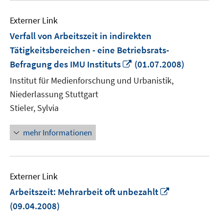
Externer Link
Verfall von Arbeitszeit in indirekten
Tätigkeitsbereichen - eine Betriebsrats-
In
Befragung des IMU Instituts
(01.07.2008)
neuem
Institut für Medienforschung und Urbanistik,
Fenster
Niederlassung Stuttgart
öffnen
Stieler, Sylvia
mehr Informationen
Externer Link
In
Arbeitszeit: Mehrarbeit oft unbezahlt
neuem
(09.04.2008)
Fenster