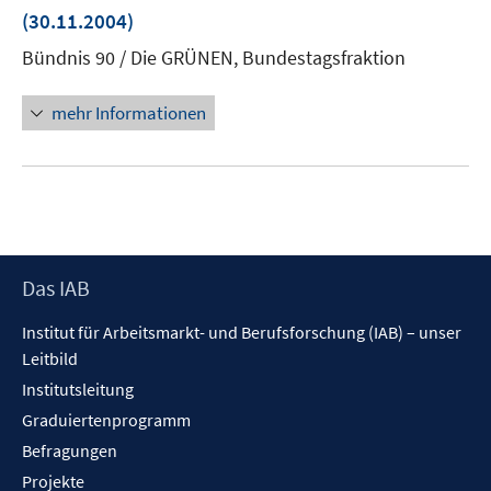
neu
(30.11.2004)
Fens
Bündnis 90 / Die GRÜNEN, Bundestagsfraktion
öffn
mehr Informationen
Footer
Das IAB
Inhalt
Institut für Arbeitsmarkt- und Berufsforschung (IAB) – unser
Leitbild
Institutsleitung
Graduiertenprogramm
Befragungen
Projekte