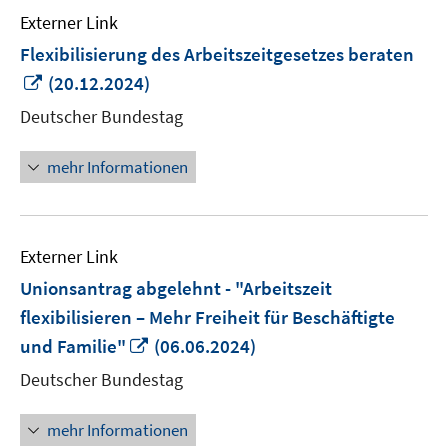
Externer Link
Flexibilisierung des Arbeitszeitgesetzes beraten
In
(20.12.2024)
neuem
Deutscher Bundestag
Fenster
öffnen
mehr Informationen
Externer Link
Unionsantrag abgelehnt - "Arbeitszeit
flexibilisieren – Mehr Freiheit für Beschäftigte
In
und Familie"
(06.06.2024)
neuem
Deutscher Bundestag
Fenster
öffnen
mehr Informationen