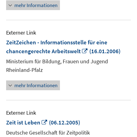
öffnen
mehr Informationen
Externer Link
ZeitZeichen - Informationsstelle für eine
In
chancengerechte Arbeitswelt
(16.01.2006)
neuem
Ministerium für Bildung, Frauen und Jugend
Fenster
Rheinland-Pfalz
öffnen
mehr Informationen
Externer Link
In
Zeit ist Leben
(06.12.2005)
neuem
Deutsche Gesellschaft für Zeitpolitik
Fenster