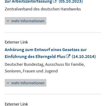
In
zur Arbeitszeiterfassung
(05.10.2023)
neuem
Zentralverband des deutschen Handwerks
Fenster
öffnen
mehr Informationen
Externer Link
Anhörung zum Entwurf eines Gesetzes zur
In
Einführung des Elterngeld Plus
(14.10.2014)
neuem
Deutscher Bundestag, Ausschuss für Familie,
Fenster
Senioren, Frauen und Jugend
öffnen
mehr Informationen
Externer Link