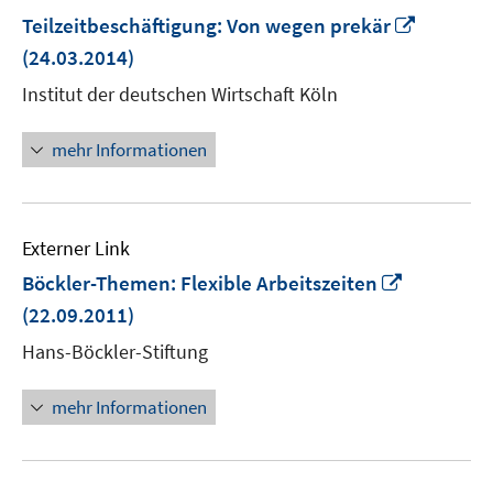
In
Teilzeitbeschäftigung: Von wegen prekär
neuem
(24.03.2014)
Fenster
Institut der deutschen Wirtschaft Köln
öffnen
mehr Informationen
Externer Link
In
Böckler-Themen: Flexible Arbeitszeiten
neuem
(22.09.2011)
Fenster
Hans-Böckler-Stiftung
öffnen
mehr Informationen