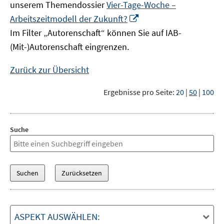
unserem Themendossier
Vier-Tage-Woche –
In
Arbeitszeitmodell der Zukunft?
neuem
Im Filter „Autorenschaft“ können Sie auf IAB-
Fenster
(Mit-)Autorenschaft eingrenzen.
öffnen
Zurück zur Übersicht
Ergebnisse pro Seite:
20
|
50
|
100
Suche
ASPEKT AUSWÄHLEN: