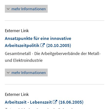
öffnen
mehr Informationen
Externer Link
Ansatzpunkte für eine innovative
In
Arbeitszeitpolitik
(20.10.2005)
neuem
Gesamtmetall - Die Arbeitgeberverbände der Metall-
Fenster
und Elektroindustrie
öffnen
mehr Informationen
Externer Link
In
Arbeitszeit - Lebenszeit
(16.06.2005)
neuem