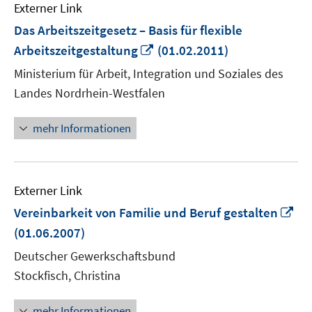
Externer Link
Das Arbeitszeitgesetz – Basis für flexible
In
Arbeitszeitgestaltung
(01.02.2011)
neuem
Ministerium für Arbeit, Integration und Soziales des
Fenster
Landes Nordrhein-Westfalen
öffnen
mehr Informationen
Externer Link
In
Vereinbarkeit von Familie und Beruf gestalten
ne
(01.06.2007)
Fe
Deutscher Gewerkschaftsbund
öf
Stockfisch, Christina
mehr Informationen