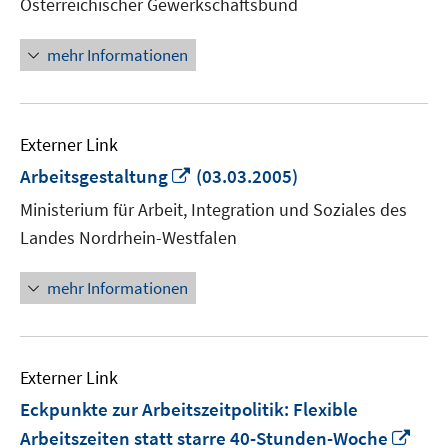
Österreichischer Gewerkschaftsbund
Fenster
öffnen
mehr Informationen
Externer Link
In
Arbeitsgestaltung
(03.03.2005)
neuem
Ministerium für Arbeit, Integration und Soziales des
Fenster
Landes Nordrhein-Westfalen
öffnen
mehr Informationen
Externer Link
Eckpunkte zur Arbeitszeitpolitik: Flexible
In
Arbeitszeiten statt starre 40-Stunden-Woche