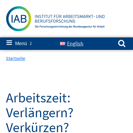
Springe
zum
Inhalt
Suchen nach:
≡
English
Menü
✘
Startseite
Arbeitszeit:
Verlängern?
Verkürzen?