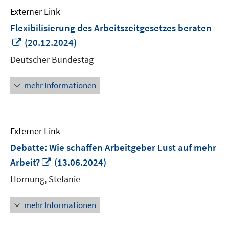
Externer Link
Flexibilisierung des Arbeitszeitgesetzes beraten
In
(20.12.2024)
neuem
Deutscher Bundestag
Fenster
öffnen
mehr Informationen
Externer Link
Debatte: Wie schaffen Arbeitgeber Lust auf mehr
In
Arbeit?
(13.06.2024)
neuem
Hornung, Stefanie
Fenster
öffnen
mehr Informationen