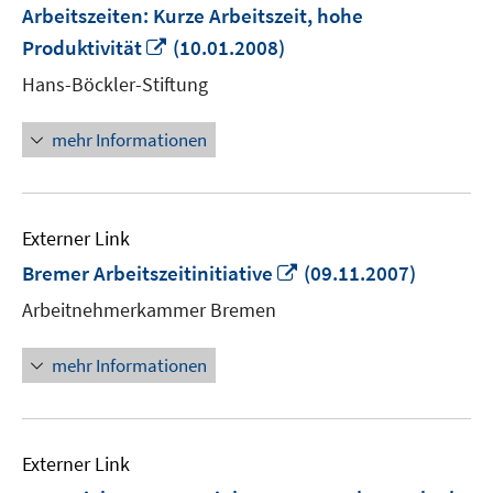
Arbeitszeiten: Kurze Arbeitszeit, hohe
In
Produktivität
(10.01.2008)
neuem
Hans-Böckler-Stiftung
Fenster
öffnen
mehr Informationen
Externer Link
In
Bremer Arbeitszeitinitiative
(09.11.2007)
neuem
Arbeitnehmerkammer Bremen
Fenster
öffnen
mehr Informationen
Externer Link