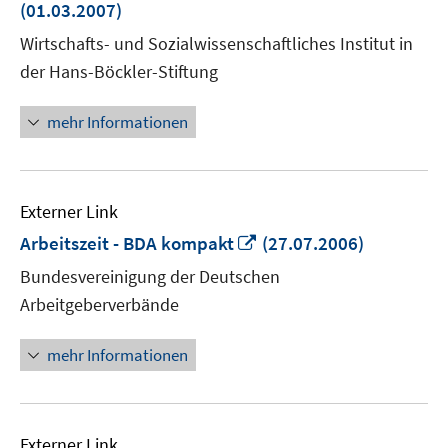
neuem
(01.03.2007)
Fenster
Wirtschafts- und Sozialwissenschaftliches Institut in
öffnen
der Hans-Böckler-Stiftung
mehr Informationen
Externer Link
In
Arbeitszeit - BDA kompakt
(27.07.2006)
neuem
Bundesvereinigung der Deutschen
Fenster
Arbeitgeberverbände
öffnen
mehr Informationen
Externer Link