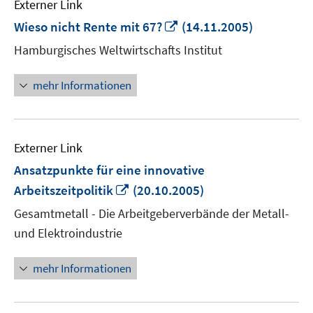
Externer Link
In
Wieso nicht Rente mit 67?
(14.11.2005)
neuem
Hamburgisches Weltwirtschafts Institut
Fenster
öffnen
mehr Informationen
Externer Link
Ansatzpunkte für eine innovative
In
Arbeitszeitpolitik
(20.10.2005)
neuem
Gesamtmetall - Die Arbeitgeberverbände der Metall-
Fenster
und Elektroindustrie
öffnen
mehr Informationen