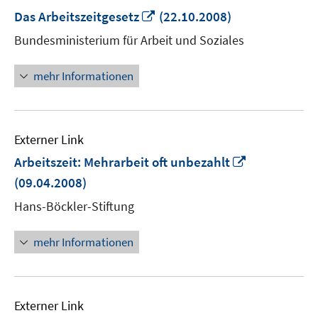
In
Das Arbeitszeitgesetz
(22.10.2008)
neuem
Bundesministerium für Arbeit und Soziales
Fenster
öffnen
mehr Informationen
Externer Link
In
Arbeitszeit: Mehrarbeit oft unbezahlt
neuem
(09.04.2008)
Fenster
Hans-Böckler-Stiftung
öffnen
mehr Informationen
Externer Link