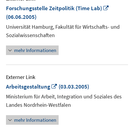
In
Forschungsstelle Zeitpolitik (Time Lab)
neuem
(06.06.2005)
Fenster
Universität Hamburg, Fakultät für Wirtschafts- und
öffnen
Sozialwissenschaften
mehr Informationen
Externer Link
In
Arbeitsgestaltung
(03.03.2005)
neuem
Ministerium für Arbeit, Integration und Soziales des
Fenster
Landes Nordrhein-Westfalen
öffnen
mehr Informationen