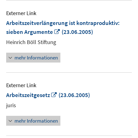
Externer Link
Arbeitszeitverlängerung ist kontraproduktiv:
In
sieben Argumente
(23.06.2005)
neuem
Heinrich Böll Stiftung
Fenster
öffnen
mehr Informationen
Externer Link
In
Arbeitszeitgesetz
(23.06.2005)
neuem
juris
Fenster
öffnen
mehr Informationen