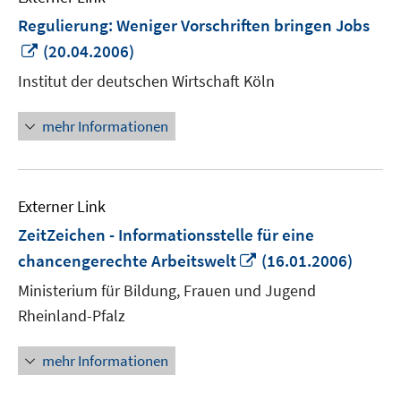
Regulierung: Weniger Vorschriften bringen Jobs
In
(20.04.2006)
neuem
Institut der deutschen Wirtschaft Köln
Fenster
öffnen
mehr Informationen
Externer Link
ZeitZeichen - Informationsstelle für eine
In
chancengerechte Arbeitswelt
(16.01.2006)
neuem
Ministerium für Bildung, Frauen und Jugend
Fenster
Rheinland-Pfalz
öffnen
mehr Informationen