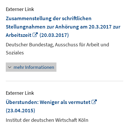
Externer Link
Zusammenstellung der schriftlichen
Stellungnahmen zur Anhörung am 20.3.2017 zur
In
Arbeitszeit
(20.03.2017)
neuem
Deutscher Bundestag, Ausschuss für Arbeit und
Fenster
Soziales
öffnen
mehr Informationen
Externer Link
In
Überstunden: Weniger als vermutet
neuem
(23.04.2015)
Fenster
Institut der deutschen Wirtschaft Köln
öffnen