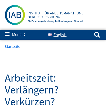
Springe
zum
Inhalt
Suchen nach:
≡
English
Menü
✘
Startseite
Arbeitszeit:
Verlängern?
Verkürzen?