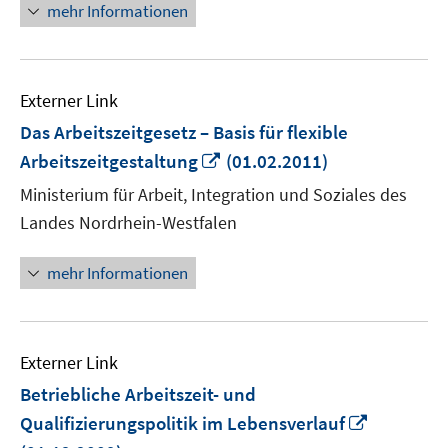
mehr Informationen
Externer Link
Das Arbeitszeitgesetz – Basis für flexible
In
Arbeitszeitgestaltung
(01.02.2011)
neuem
Ministerium für Arbeit, Integration und Soziales des
Fenster
Landes Nordrhein-Westfalen
öffnen
mehr Informationen
Externer Link
Betriebliche Arbeitszeit- und
In
Qualifizierungspolitik im Lebensverlauf
neuem