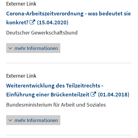
Externer Link
Corona-Arbeitszeitverordnung - was bedeutet sie
In
konkret?
(15.04.2020)
neuem
Deutscher Gewerkschaftsbund
Fenster
öffnen
mehr Informationen
Externer Link
Weiterentwicklung des Teilzeitrechts -
In
Einführung einer Brückenteilzeit
(01.04.2018)
neuem
Bundesministerium für Arbeit und Soziales
Fenster
öffnen
mehr Informationen