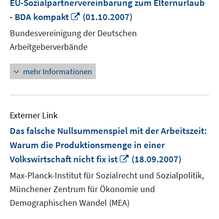
EU-Sozialpartnervereinbarung zum Elternurlaub
In
- BDA kompakt
(01.10.2007)
neuem
Bundesvereinigung der Deutschen
Fenster
Arbeitgeberverbände
öffnen
mehr Informationen
Externer Link
Das falsche Nullsummenspiel mit der Arbeitszeit:
Warum die Produktionsmenge in einer
In
Volkswirtschaft nicht fix ist
(18.09.2007)
neuem
Max-Planck-Institut für Sozialrecht und Sozialpolitik,
Fenster
Münchener Zentrum für Ökonomie und
öffnen
Demographischen Wandel (MEA)