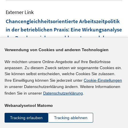
Externer Link
Chancengleichheitsorientierte Arbeitszeitpolitik
in der betrieblichen Praxis: Eine Wirkungsanalyse
des Bundeserziehungsgeldgesetzes und des
In
Teilzeit- und Befristungsgesetzes
(01.02.2005)
Verwendung von Cookies und anderen Technologien
neuem
Universität Duisburg-Essen, Institut für Soziologie
Fenster
Wir möchten unsere Online-Angebote auf Ihre Bedürfnisse
Koch, Angelika
öffnen
anpassen. Zu diesem Zweck setzen wir sogenannte Cookies ein.
Sie können selbst entscheiden, welche Cookies Sie zulassen.
mehr Informationen
Ihre Einwilligung können Sie jederzeit unter
Cookie-Einstellungen
in unserer Datenschutzerklärung ändern. Weitere Informationen
finden Sie in unserer
Datenschutzerklärung
.
Externer Link
Webanalysetool Matomo
Eckpunkte zur Arbeitszeitpolitik: Flexible
Tracking erlauben
Tracking ablehnen
In
Arbeitszeiten statt starre 40-Stunden-Woche
neu