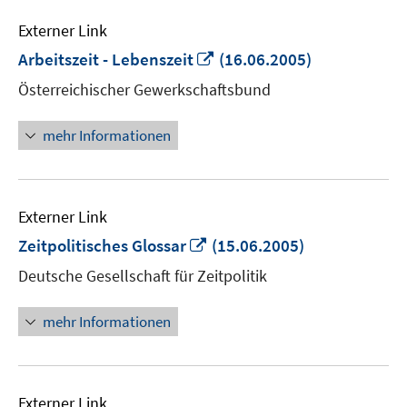
Externer Link
In
Arbeitszeit - Lebenszeit
(16.06.2005)
neuem
Österreichischer Gewerkschaftsbund
Fenster
öffnen
mehr Informationen
Externer Link
In
Zeitpolitisches Glossar
(15.06.2005)
neuem
Deutsche Gesellschaft für Zeitpolitik
Fenster
öffnen
mehr Informationen
Externer Link