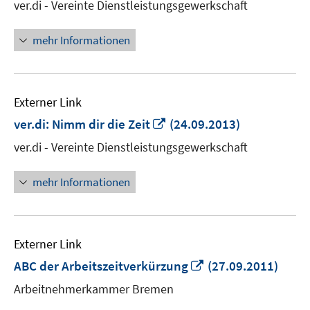
ver.di - Vereinte Dienstleistungsgewerkschaft
Fenster
öffnen
mehr Informationen
Externer Link
In
ver.di: Nimm dir die Zeit
(24.09.2013)
neuem
ver.di - Vereinte Dienstleistungsgewerkschaft
Fenster
öffnen
mehr Informationen
Externer Link
In
ABC der Arbeitszeitverkürzung
(27.09.2011)
neuem
Arbeitnehmerkammer Bremen
Fenster