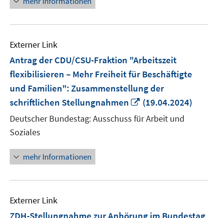
mehr Informationen
Externer Link
Antrag der CDU/CSU-Fraktion "Arbeitszeit
flexibilisieren – Mehr Freiheit für Beschäftigte
und Familien": Zusammenstellung der
In
schriftlichen Stellungnahmen
(19.04.2024)
neuem
Deutscher Bundestag: Ausschuss für Arbeit und
Fenster
Soziales
öffnen
mehr Informationen
Externer Link
ZDH-Stellungnahme zur Anhörung im Bundestag