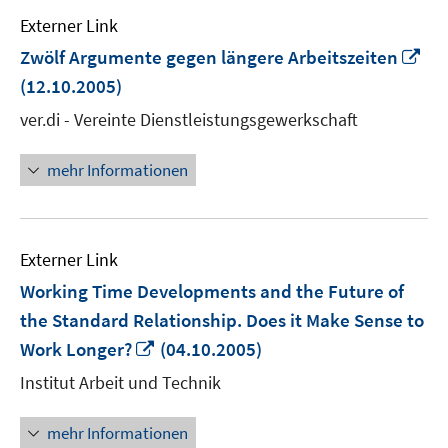
Externer Link
In
Zwölf Argumente gegen längere Arbeitszeiten
ne
(12.10.2005)
Fen
ver.di - Vereinte Dienstleistungsgewerkschaft
öff
mehr Informationen
Externer Link
Working Time Developments and the Future of
the Standard Relationship. Does it Make Sense to
In
Work Longer?
(04.10.2005)
neuem
Institut Arbeit und Technik
Fenster
öffnen
mehr Informationen