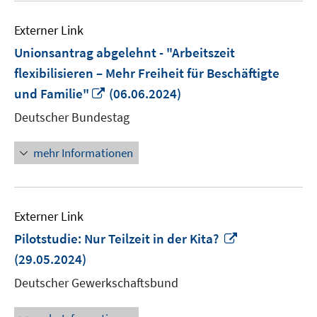
Externer Link
Unionsantrag abgelehnt - "Arbeitszeit
flexibilisieren – Mehr Freiheit für Beschäftigte
In
und Familie"
(06.06.2024)
neuem
Deutscher Bundestag
Fenster
öffnen
mehr Informationen
Externer Link
In
Pilotstudie: Nur Teilzeit in der Kita?
neuem
(29.05.2024)
Fenster
Deutscher Gewerkschaftsbund
öffnen