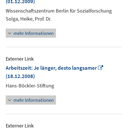
(01.12.2009)
Fenster
Wissenschaftszentrum Berlin für Sozialforschung
öffnen
Solga, Heike, Prof. Dr.
mehr Informationen
Externer Link
In
Arbeitszeit: Je länger, desto langsamer
neuem
(18.12.2008)
Fenster
Hans-Böckler-Stiftung
öffnen
mehr Informationen
Externer Link