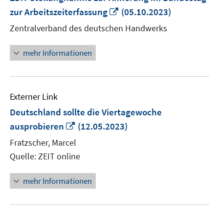
In
zur Arbeitszeiterfassung
(05.10.2023)
neuem
Zentralverband des deutschen Handwerks
Fenster
öffnen
mehr Informationen
Externer Link
Deutschland sollte die Viertagewoche
In
ausprobieren
(12.05.2023)
neuem
Fratzscher, Marcel
Fenster
Quelle: ZEIT online
öffnen
mehr Informationen