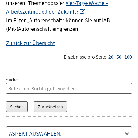
unserem Themendossier
Vier-Tage-Woche –
In
Arbeitszeitmodell der Zukunft?
neuem
Im Filter „Autorenschaft“ können Sie auf IAB-
Fenster
(Mit-)Autorenschaft eingrenzen.
öffnen
Zurück zur Übersicht
Ergebnisse pro Seite:
20
|
50
|
100
Suche
ASPEKT AUSWÄHLEN: