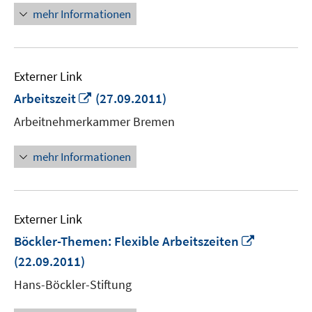
öffnen
mehr Informationen
Externer Link
In
Arbeitszeit
(27.09.2011)
neuem
Arbeitnehmerkammer Bremen
Fenster
öffnen
mehr Informationen
Externer Link
In
Böckler-Themen: Flexible Arbeitszeiten
neuem
(22.09.2011)
Fenster
Hans-Böckler-Stiftung
öffnen