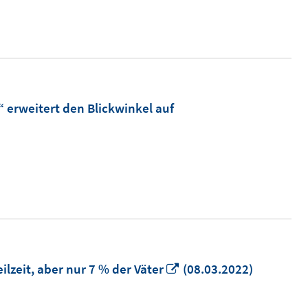
Fenster
öffnen
 erweitert den Blickwinkel auf
In
lzeit, aber nur 7 % der Väter
(08.03.2022)
neuem