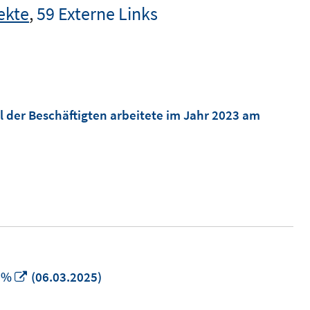
ekte
,
59 Externe Links
el der Beschäftigten arbeitete im Jahr 2023 am
In
 %
(06.03.2025)
neuem