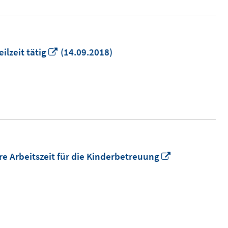
In
ilzeit tätig
(14.09.2018)
neuem
Fenster
öffnen
In
hre Arbeitszeit für die Kinderbetreuung
neuem
Fenster
öffnen