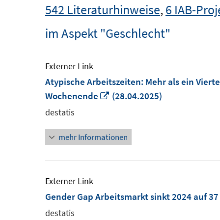
542 Literaturhinweise
,
6 IAB-Proj
im Aspekt "Geschlecht"
Externer Link
Atypische Arbeitszeiten: Mehr als ein Viert
In
Wochenende
(28.04.2025)
neuem
destatis
Fenster
mehr Informationen
öffnen
Externer Link
Gender Gap Arbeitsmarkt sinkt 2024 auf 37
destatis