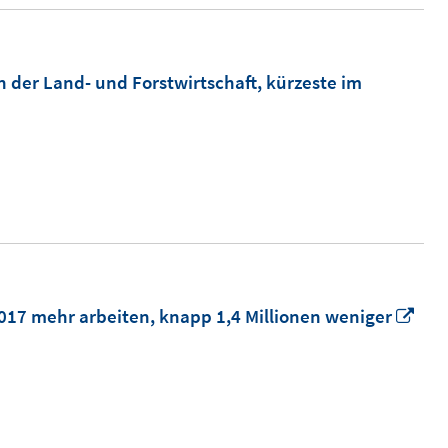
n der Land- und Forstwirtschaft, kürzeste im
In
2017 mehr arbeiten, knapp 1,4 Millionen weniger
ne
Fen
öff