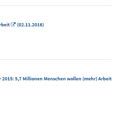
In
rbeit
(02.11.2016)
neuem
Fenster
öffnen
r 2015: 5,7 Millionen Menschen wollen (mehr) Arbeit