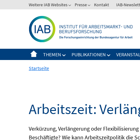
Springe
Weitere IAB Websites
Presse
Kontakt
IAB-Newslet
zum
Inhalt
THEMEN
PUBLIKATIONEN
VERANSTA
Startseite
Arbeitszeit: Verlän
Verkürzung, Verlängerung oder Flexibilisieru
Beschäftigte? Wie kann Arbeitszeitpolitik die 