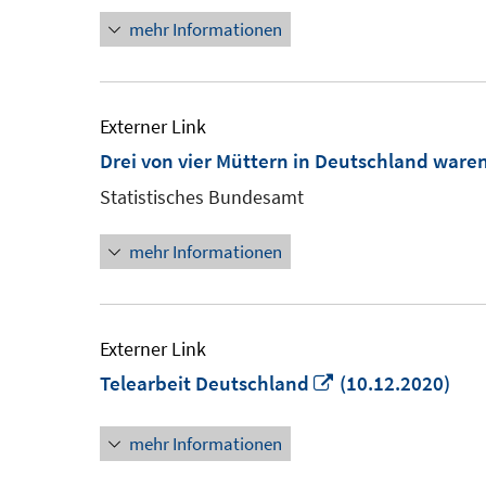
mehr Informationen
Externer Link
Drei von vier Müttern in Deutschland ware
Statistisches Bundesamt
mehr Informationen
Externer Link
In
Telearbeit Deutschland
(10.12.2020)
neuem
mehr Informationen
Fenster
öffnen