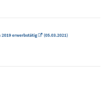
Fenster
öffnen
In
n 2019 erwerbstätig
(05.03.2021)
neuem
Fenster
öffnen