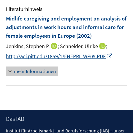
e
Literaturhinweis
m
F
Midlife caregiving and employment an analysis of
e
adjustments in work hours and informal care for
n
female employees in Europe
(2002)
s
t
I
I
Jenkins, Stephen P.
;
Schneider, Ulrike
;
e
n
n
I
http://aei.pitt.edu/1859/1/ENEPRI_WP09.PDF
r
n
n
n
ö
e
e
n
mehr Informationen
f
u
u
e
f
e
e
u
n
m
m
e
e
F
F
m
n
e
e
F
n
n
e
s
s
Footer
Das IAB
n
t
t
Inhalt
s
Institut für Arbeitsmarkt- und Berufsforschung (IAB) – unser
e
e