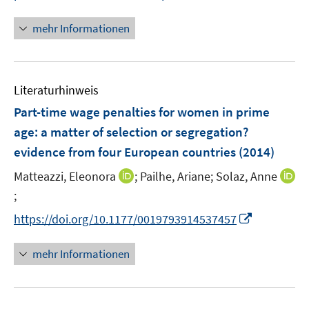
n
n
mehr Informationen
e
u
e
Literaturhinweis
m
F
Part-time wage penalties for women in prime
e
age
:
a matter of selection or segregation?
n
evidence from four European countries
(2014)
s
t
I
Matteazzi, Eleonora
;
Pailhe, Ariane;
Solaz, Anne
e
n
;
I
r
n
n
I
https://doi.org/10.1177/0019793914537457
ö
e
n
n
f
u
e
n
mehr Informationen
f
e
u
e
n
m
e
u
e
F
m
e
n
e