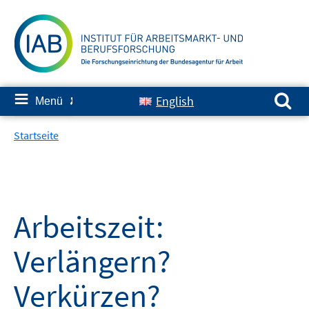
Springe
zum
Inhalt
Suchen nach:
≡
English
Menü
✘
Startseite
Arbeitszeit:
Verlängern?
Verkürzen?