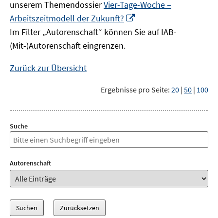
unserem Themendossier
Vier-Tage-Woche –
In
Arbeitszeitmodell der Zukunft?
neuem
Im Filter „Autorenschaft“ können Sie auf IAB-
Fenster
(Mit-)Autorenschaft eingrenzen.
öffnen
Zurück zur Übersicht
Ergebnisse pro Seite:
20
|
50
|
100
Suche
Autorenschaft