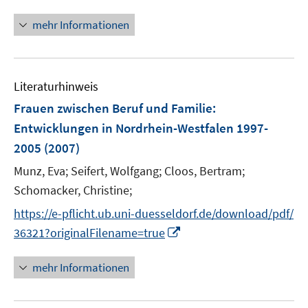
n
ö
n
mehr Informationen
f
e
f
u
n
e
e
Literaturhinweis
m
n
F
Frauen zwischen Beruf und Familie
:
e
Entwicklungen in Nordrhein-Westfalen 1997-
n
2005
(2007)
s
t
Munz, Eva;
Seifert, Wolfgang;
Cloos, Bertram;
e
Schomacker, Christine;
r
https://e-pflicht.ub.uni-duesseldorf.de/download/pdf/
ö
I
36321?originalFilename=true
f
n
f
n
mehr Informationen
n
e
e
u
n