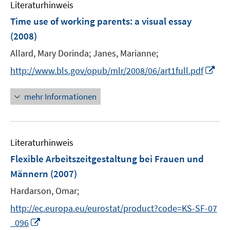
F
Literaturhinweis
m
n
e
F
Time use of working parents
:
a visual essay
s
n
e
(2008)
t
s
n
e
t
Allard, Mary Dorinda;
Janes, Marianne;
s
r
e
t
I
http://www.bls.gov/opub/mlr/2008/06/art1full.pdf
ö
r
e
n
f
ö
r
n
mehr Informationen
f
f
ö
e
n
f
f
u
e
n
f
e
n
e
n
Literaturhinweis
m
n
e
F
Flexible Arbeitszeitgestaltung bei Frauen und
n
e
Männern
(2007)
n
Hardarson, Omar;
s
t
http://ec.europa.eu/eurostat/product?code=KS-SF-07
e
I
_096
r