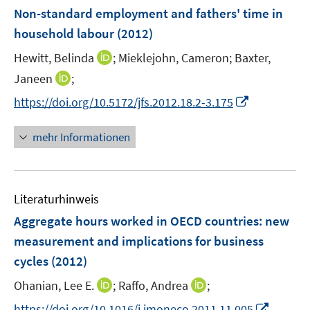
n
e
F
Non-standard employment and fathers' time in
n
e
household labour
(2012)
n
I
Hewitt, Belinda
;
Mieklejohn, Cameron;
Baxter,
s
n
t
I
Janeen
;
n
e
n
I
https://doi.org/10.5172/jfs.2012.18.2-3.175
e
r
n
n
u
ö
e
n
mehr Informationen
e
f
u
e
m
f
e
u
F
n
m
e
e
e
F
Literaturhinweis
m
n
n
e
F
Aggregate hours worked in OECD countries
:
new
s
n
e
t
measurement and implications for business
s
n
e
cycles
(2012)
t
s
r
e
t
I
I
Ohanian, Lee E.
;
Raffo, Andrea
;
ö
r
e
n
n
f
I
https://doi.org/10.1016/j.jmoneco.2011.11.005