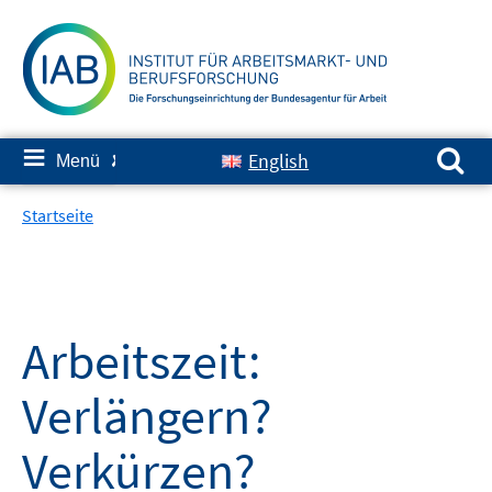
Springe
zum
Inhalt
Suchen nach:
≡
English
Menü
✘
Startseite
Arbeitszeit:
Verlängern?
Verkürzen?