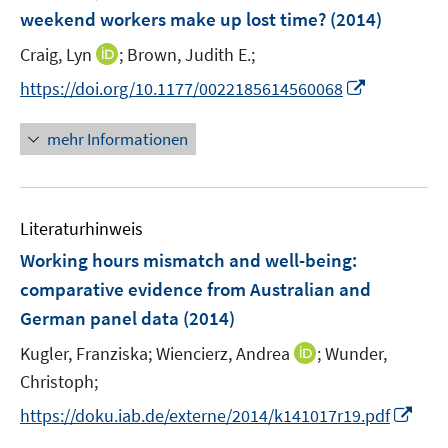
n
weekend workers make up lost time?
(2014)
s
t
I
Craig, Lyn
;
Brown, Judith E.;
e
n
I
https://doi.org/10.1177/0022185614560068
r
n
n
ö
e
n
mehr Informationen
f
u
e
f
e
u
n
m
e
e
F
Literaturhinweis
m
n
e
F
Working hours mismatch and well-being
:
n
e
comparative evidence from Australian and
s
n
German panel data
t
(2014)
s
e
t
I
Kugler, Franziska;
Wiencierz, Andrea
;
Wunder,
r
e
n
Christoph;
ö
r
n
I
f
https://doku.iab.de/externe/2014/k141017r19.pdf
ö
e
n
f
f