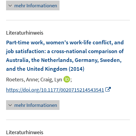
u
n
n
mehr Informationen
f
e
e
e
n
m
u
n
e
F
e
n
e
Literaturhinweis
m
n
F
Part-time work, women's work-life conflict, and
s
e
job satisfaction
:
a cross-national comparison of
t
n
e
Australia, the Netherlands, Germany, Sweden,
s
r
and the United Kingdom
(2014)
t
ö
e
I
Roeters, Anne;
Craig, Lyn
;
f
r
n
f
I
https://doi.org/10.1177/0020715214543541
ö
n
n
n
f
e
e
n
mehr Informationen
f
u
n
e
n
e
u
e
m
e
n
F
Literaturhinweis
m