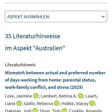
ASPEKT AUSWÄHLEN:
35 Literaturhinweise
im Aspekt "Australien"
Literaturhinweis
Mismatch between actual and preferred number
of days working from home
:
parental status,
work-family conflict, and stress
(2025)
I
I
Love, Jasmine
;
Lambert, Katrina A.
;
Leach,
n
n
I
I
I
Liana
;
Giallo, Rebecca
;
Hokke, Stacey
;
n
n
n
n
n
I
I
Oakman, Jodi
;
Doan, Tinh
;
Cooklin, Amanda