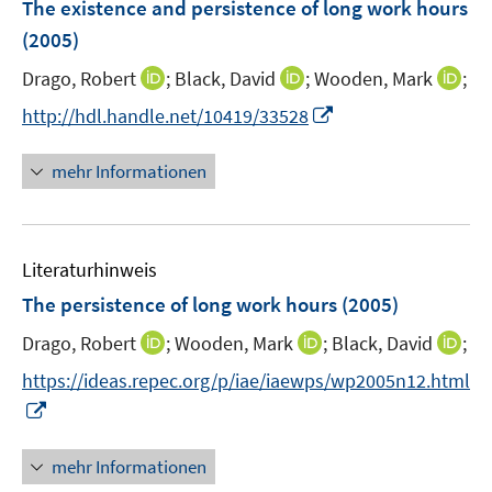
F
The existence and persistence of long work hours
n
n
e
(2005)
s
n
t
I
I
I
Drago, Robert
;
Black, David
;
Wooden, Mark
;
s
e
n
n
n
t
I
http://hdl.handle.net/10419/33528
r
n
n
n
e
n
ö
e
e
e
r
n
mehr Informationen
f
u
u
u
ö
e
f
e
e
e
f
u
n
m
m
m
f
e
e
F
F
F
n
Literaturhinweis
m
n
e
e
e
e
F
The persistence of long work hours
(2005)
n
n
n
n
e
s
s
s
I
I
I
Drago, Robert
;
Wooden, Mark
;
Black, David
;
n
t
t
t
n
n
n
s
https://ideas.repec.org/p/iae/iaewps/wp2005n12.html
e
e
e
n
n
n
t
I
r
r
r
e
e
e
e
n
ö
ö
ö
u
u
u
r
n
mehr Informationen
f
f
f
e
e
e
ö
e