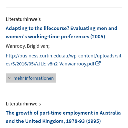
f
f
f
m
m
m
f
u
n
n
n
F
F
F
f
e
e
e
e
e
e
e
n
Literaturhinweis
m
n
n
n
n
n
n
e
F
Adapting to the lifecourse? Evaluating men and
s
s
s
n
e
women's working-time preferences
(2005)
t
t
t
n
e
e
e
Wanrooy, Brigid van;
s
r
r
r
t
http://business.curtin.edu.au/wp-content/uploads/sit
ö
ö
ö
e
I
es/5/2016/05/AJLE-v8n2-Vanwanrooy.pdf
f
f
f
r
n
f
f
f
ö
n
n
n
n
mehr Informationen
f
e
e
e
e
f
u
n
n
n
n
e
e
Literaturhinweis
m
n
F
The growth of part-time employment in Australia
e
and the United Kingdom, 1978-93
(1995)
n