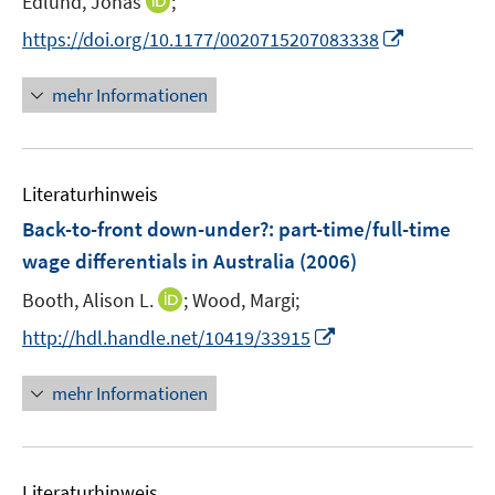
I
Edlund, Jonas
;
r
e
n
I
https://doi.org/10.1177/0020715207083338
ö
r
n
n
f
ö
e
n
f
mehr Informationen
f
u
e
n
f
e
u
e
n
m
e
n
e
F
Literaturhinweis
m
n
e
F
Back-to-front down-under?
:
part-time/full-time
n
e
wage differentials in Australia
(2006)
s
n
t
I
Booth, Alison L.
;
Wood, Margi;
s
e
n
t
I
http://hdl.handle.net/10419/33915
r
n
e
n
ö
e
r
n
mehr Informationen
f
u
ö
e
f
e
f
u
n
m
f
e
e
F
n
Literaturhinweis
m