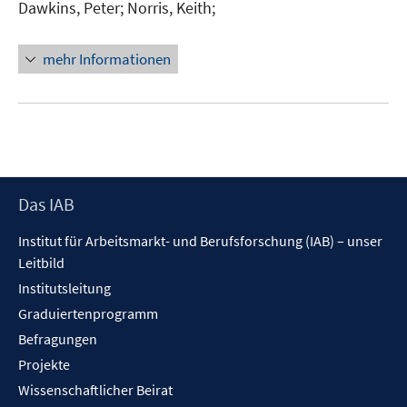
Dawkins, Peter;
Norris, Keith;
s
t
e
mehr Informationen
r
ö
f
f
n
e
Footer
Das IAB
n
Inhalt
Institut für Arbeitsmarkt- und Berufsforschung (IAB) – unser
Leitbild
Institutsleitung
Graduiertenprogramm
Befragungen
Projekte
Wissenschaftlicher Beirat