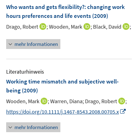
n
n
e
e
e
F
Who wants and gets flexibility?
:
changing work
n
n
n
e
hours preferences and life events
(2009)
s
s
n
t
t
I
I
I
Drago, Robert
;
Wooden, Mark
;
Black, David
;
s
e
e
n
n
n
t
r
r
n
n
n
e
mehr Informationen
ö
ö
e
e
e
r
f
f
u
u
u
ö
f
f
e
e
e
f
n
n
m
m
m
f
Literaturhinweis
e
e
F
F
F
n
Working time mismatch and subjective well-
n
n
e
e
e
e
being
(2009)
n
n
n
n
s
s
s
I
I
Wooden, Mark
;
Warren, Diana;
Drago, Robert
;
t
t
t
n
n
I
https://doi.org/10.1111/j.1467-8543.2008.00705.x
e
e
e
n
n
n
r
r
r
e
e
n
mehr Informationen
ö
ö
ö
u
u
e
f
f
f
e
e