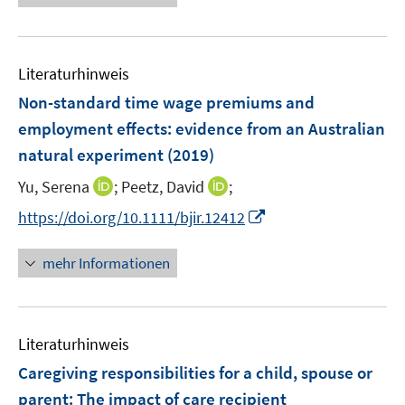
u
e
e
e
n
f
e
n
n
u
e
n
m
e
n
e
F
Literaturhinweis
m
n
e
F
Non-standard time wage premiums and
n
e
employment effects
:
evidence from an Australian
s
n
natural experiment
t
(2019)
s
e
t
I
I
Yu, Serena
;
Peetz, David
;
r
e
n
n
I
https://doi.org/10.1111/bjir.12412
ö
r
n
n
n
f
ö
e
e
n
f
mehr Informationen
f
u
u
e
n
f
e
e
u
e
n
m
m
e
n
e
F
F
Literaturhinweis
m
n
e
e
F
Caregiving responsibilities for a child, spouse or
n
n
e
parent
:
The impact of care recipient
s
s