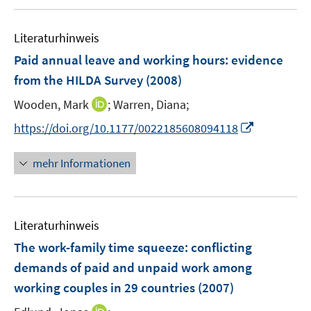
u
f
f
f
m
m
e
n
n
n
F
F
Literaturhinweis
m
e
e
e
e
e
F
Paid annual leave and working hours
:
evidence
n
n
n
n
n
e
from the HILDA Survey
(2008)
s
s
n
t
t
I
Wooden, Mark
;
Warren, Diana;
s
e
e
n
t
I
https://doi.org/10.1177/0022185608094118
r
r
n
e
n
ö
ö
e
r
n
mehr Informationen
f
f
u
ö
e
f
f
e
f
u
n
n
m
f
e
e
e
F
n
Literaturhinweis
m
n
n
e
e
F
The work-family time squeeze
:
conflicting
n
n
e
demands of paid and unpaid work among
s
n
working couples in 29 countries
t
(2007)
s
e
t