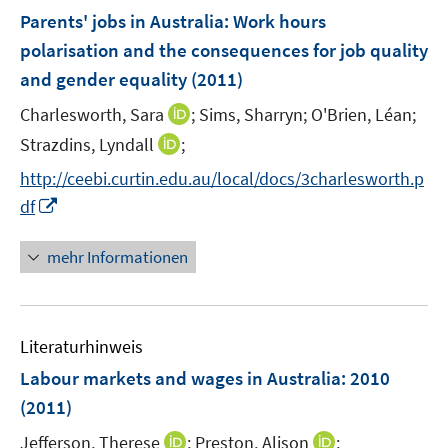
n
e
e
F
Parents' jobs in Australia: Work hours
n
n
e
polarisation and the consequences for job quality
s
s
n
and gender equality
t
(2011)
t
s
e
e
t
I
Charlesworth, Sara
;
Sims, Sharryn;
O'Brien, Léan;
r
r
e
n
I
Strazdins, Lyndall
;
ö
ö
r
n
n
f
f
http://ceebi.curtin.edu.au/local/docs/3charlesworth.p
ö
e
n
f
f
I
df
f
u
e
n
n
n
f
e
u
e
e
n
n
mehr Informationen
m
e
n
n
e
e
F
m
u
n
e
F
e
n
e
Literaturhinweis
m
s
n
F
Labour markets and wages in Australia: 2010
t
s
e
e
(2011)
t
n
r
e
I
I
Jefferson, Therese
;
Preston, Alison
;
s