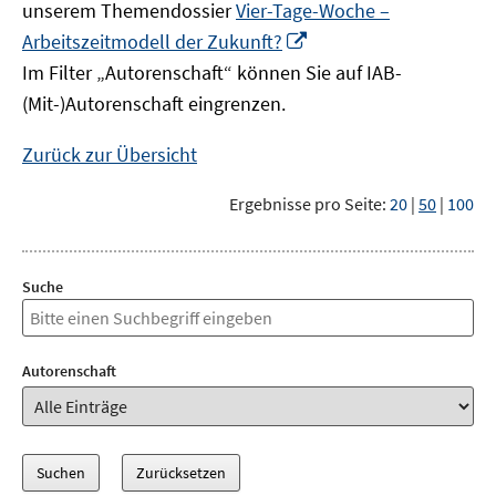
unserem Themendossier
Vier-Tage-Woche –
In
Arbeitszeitmodell der Zukunft?
neuem
Im Filter „Autorenschaft“ können Sie auf IAB-
Fenster
(Mit-)Autorenschaft eingrenzen.
öffnen
Zurück zur Übersicht
Ergebnisse pro Seite:
20
|
50
|
100
Suche
Autorenschaft