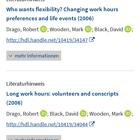
n
e
e
F
Who wants flexibility? Changing work hours
n
n
e
preferences and life events
(2006)
s
n
t
I
I
I
Drago, Robert
;
Wooden, Mark
;
Black, David
;
s
e
n
n
n
t
I
http://hdl.handle.net/10419/34147
r
n
n
n
e
n
ö
e
e
e
r
n
mehr Informationen
f
u
u
u
ö
e
f
e
e
e
f
u
n
m
m
m
f
e
e
F
F
F
n
Literaturhinweis
m
n
e
e
e
e
F
Long work hours
:
volunteers and conscripts
n
n
n
n
e
(2006)
s
s
s
n
t
t
t
I
I
I
Drago, Robert
;
Black, David
;
Wooden, Mark
;
s
e
e
e
n
n
n
t
I
http://hdl.handle.net/10419/34044
r
r
r
n
n
n
e
n
ö
ö
ö
e
e
e
r
n