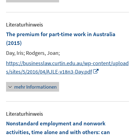
f
u
e
n
m
f
e
u
e
F
n
m
e
n
e
e
F
Literaturhinweis
m
n
n
e
F
The premium for part-time work in Australia
s
n
e
(2015)
t
s
n
e
t
Day, Iris;
Rodgers, Joan;
s
r
e
t
https://businesslaw.curtin.edu.au/wp-content/upload
ö
r
e
I
s/sites/5/2016/04/AJLE-v18n3-Day.pdf
f
ö
r
n
f
f
ö
n
n
mehr Informationen
f
f
e
e
n
f
u
n
e
n
e
n
e
Literaturhinweis
m
n
F
Nonstandard employment and nonwork
e
activities, time alone and with others
:
can