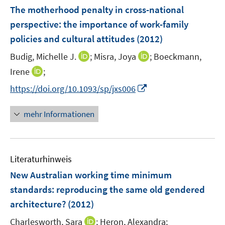
e
F
The motherhood penalty in cross-national
n
e
perspective
:
the importance of work-family
s
n
policies and cultural attitudes
t
(2012)
s
e
t
I
I
Budig, Michelle J.
;
Misra, Joya
;
Boeckmann,
r
e
n
n
I
Irene
;
ö
r
n
n
n
f
I
https://doi.org/10.1093/sp/jxs006
ö
e
e
n
f
n
f
u
u
e
n
n
mehr Informationen
f
e
e
u
e
e
n
m
m
e
n
u
e
F
F
m
e
n
e
e
F
Literaturhinweis
m
n
n
e
F
New Australian working time minimum
s
s
n
e
t
t
standards
:
reproducing the same old gendered
s
n
e
e
architecture?
t
(2012)
s
r
r
e
t
I
Charlesworth, Sara
;
Heron, Alexandra;
ö
ö