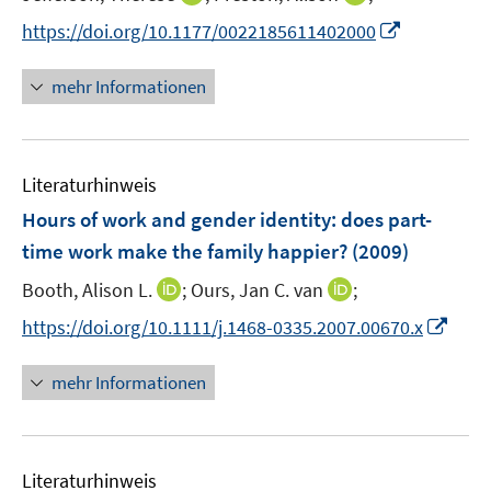
ö
r
n
n
t
f
I
https://doi.org/10.1177/0022185611402000
ö
n
n
e
f
n
f
e
e
r
n
n
mehr Informationen
f
u
u
ö
e
e
n
e
e
f
n
u
e
m
m
f
e
n
F
F
n
Literaturhinweis
m
e
e
e
F
Hours of work and gender identity
:
does part-
n
n
n
e
time work make the family happier?
(2009)
s
s
n
t
t
I
I
Booth, Alison L.
;
Ours, Jan C. van
;
s
e
e
n
n
t
I
https://doi.org/10.1111/j.1468-0335.2007.00670.x
r
r
n
n
e
n
ö
ö
e
e
r
n
mehr Informationen
f
f
u
u
ö
e
f
f
e
e
f
u
n
n
m
m
f
e
e
e
F
F
n
Literaturhinweis
m