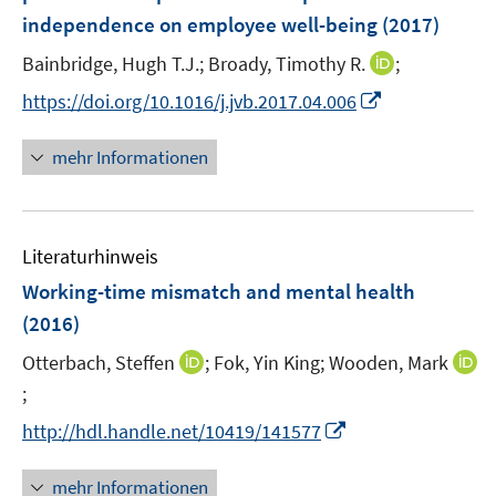
n
independence on employee well-being
t
t
(2017)
s
e
e
t
I
Bainbridge, Hugh T.J.;
Broady, Timothy R.
;
r
r
e
n
I
https://doi.org/10.1016/j.jvb.2017.04.006
ö
ö
r
n
n
f
f
ö
e
n
f
f
mehr Informationen
f
u
e
n
n
f
e
u
e
e
n
m
e
n
n
e
F
Literaturhinweis
m
n
e
F
Working-time mismatch and mental health
n
e
(2016)
s
n
t
I
Otterbach, Steffen
;
Fok, Yin King;
Wooden, Mark
s
e
n
t
;
I
r
n
e
n
I
http://hdl.handle.net/10419/141577
ö
e
r
n
n
f
u
ö
e
n
mehr Informationen
f
e