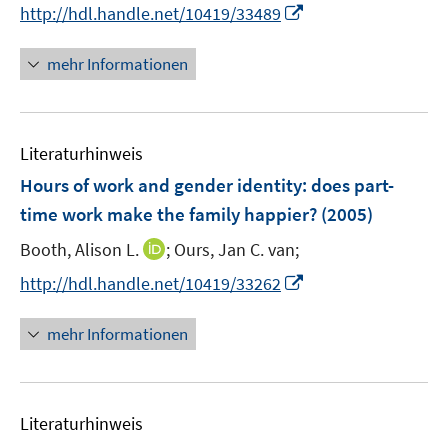
t
t
n
I
http://hdl.handle.net/10419/33489
e
e
n
n
r
r
e
n
mehr Informationen
ö
ö
u
e
f
f
e
u
f
f
m
e
n
n
F
Literaturhinweis
m
e
e
e
F
Hours of work and gender identity
:
does part-
n
n
n
e
time work make the family happier?
(2005)
s
n
t
I
Booth, Alison L.
;
Ours, Jan C. van;
s
e
n
t
I
http://hdl.handle.net/10419/33262
r
n
e
n
ö
e
r
n
mehr Informationen
f
u
ö
e
f
e
f
u
n
m
f
e
e
F
n
Literaturhinweis
m
n
e
e