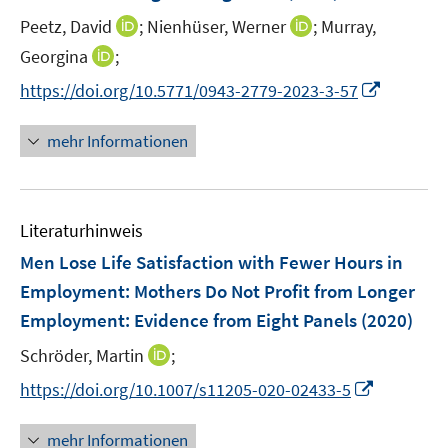
n
e
e
t
I
I
Peetz, David
;
Nienhüser, Werner
;
Murray,
s
r
r
e
n
n
t
I
Georgina
;
ö
ö
r
n
n
e
n
f
f
I
https://doi.org/10.5771/0943-2779-2023-3-57
ö
e
e
r
n
f
f
n
f
u
u
ö
e
n
n
n
f
mehr Informationen
e
e
f
u
e
e
e
n
m
m
f
e
n
n
u
e
F
F
n
m
e
n
e
e
e
F
Literaturhinweis
m
n
n
n
e
F
Men Lose Life Satisfaction with Fewer Hours in
s
s
n
e
t
t
Employment: Mothers Do Not Profit from Longer
s
n
e
e
Employment
t
:
Evidence from Eight Panels
(2020)
s
r
r
e
t
I
Schröder, Martin
;
ö
ö
r
e
n
f
f
I
https://doi.org/10.1007/s11205-020-02433-5
ö
r
n
f
f
n
f
ö
e
n
n
n
f
mehr Informationen
f