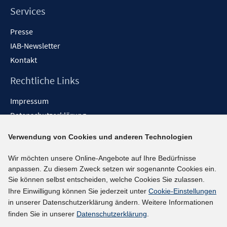
Services
Presse
IAB-Newsletter
Kontakt
Rechtliche Links
Impressum
Datenschutzerklärung
Erklärung zur Barrierefreiheit
Verwendung von Cookies und anderen Technologien
Barrieren melden
Wir möchten unsere Online-Angebote auf Ihre Bedürfnisse
Social-Media-Kanäle
anpassen. Zu diesem Zweck setzen wir sogenannte Cookies ein.
Sie können selbst entscheiden, welche Cookies Sie zulassen.
BlueSky
Ihre Einwilligung können Sie jederzeit unter
Cookie-Einstellungen
YouTube
in unserer Datenschutzerklärung ändern. Weitere Informationen
LinkedIn
finden Sie in unserer
Datenschutzerklärung
.