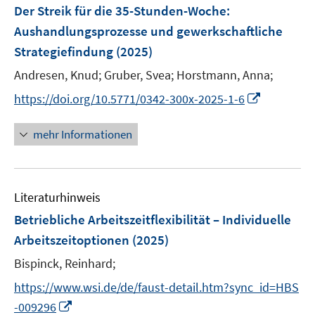
e
F
Der Streik für die 35-Stunden-Woche
:
s
s
n
e
t
t
Aushandlungsprozesse und gewerkschaftliche
s
n
e
e
Strategiefindung
t
(2025)
s
r
r
e
t
Andresen, Knud;
Gruber, Svea;
Horstmann, Anna;
ö
ö
r
e
I
f
f
https://doi.org/10.5771/0342-300x-2025-1-6
ö
r
n
f
f
f
ö
n
n
n
mehr Informationen
f
f
e
e
e
n
f
u
n
n
e
n
e
n
e
Literaturhinweis
m
n
F
Betriebliche Arbeitszeitflexibilität – Individuelle
e
Arbeitszeitoptionen
(2025)
n
Bispinck, Reinhard;
s
t
https://www.wsi.de/de/faust-detail.htm?sync_id=HBS
e
I
-009296