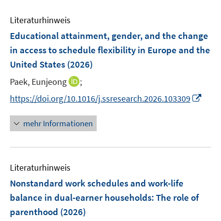
F
F
F
e
n
e
e
e
Literaturhinweis
m
s
n
n
n
F
Educational attainment, gender, and the change
t
s
s
s
e
e
in access to schedule flexibility in Europe and the
t
t
t
n
r
e
e
e
United States
(2026)
s
ö
r
r
r
t
I
Paek, Eunjeong
;
f
ö
ö
ö
e
n
f
I
f
f
f
https://doi.org/10.1016/j.ssresearch.2026.103309
r
n
n
n
f
f
f
ö
e
e
n
n
n
n
mehr Informationen
f
u
n
e
e
e
e
f
e
u
n
n
n
n
m
e
e
F
Literaturhinweis
m
n
e
F
Nonstandard work schedules and work-life
n
e
balance in dual-earner households: The role of
s
n
parenthood
(2026)
t
s