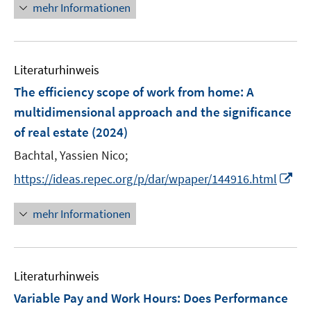
r
n
mehr Informationen
ö
e
f
u
f
e
n
Literaturhinweis
m
e
F
The efficiency scope of work from home: A
n
e
multidimensional approach and the significance
n
of real estate
(2024)
s
t
Bachtal, Yassien Nico;
e
I
https://ideas.repec.org/p/dar/wpaper/144916.html
r
n
ö
n
mehr Informationen
f
e
f
u
n
e
e
Literaturhinweis
m
n
F
Variable Pay and Work Hours: Does Performance
e