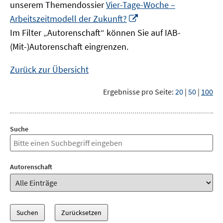
unserem Themendossier
Vier-Tage-Woche –
In
Arbeitszeitmodell der Zukunft?
neuem
Im Filter „Autorenschaft“ können Sie auf IAB-
Fenster
(Mit-)Autorenschaft eingrenzen.
öffnen
Zurück zur Übersicht
Ergebnisse pro Seite:
20
|
50
|
100
Suche
Autorenschaft