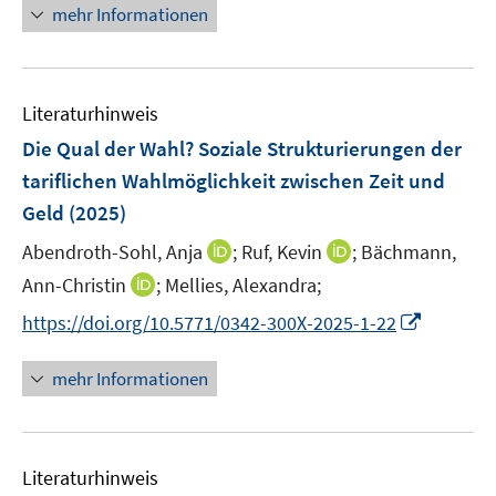
n
n
mehr Informationen
f
u
u
n
e
e
n
e
e
u
n
e
m
m
e
n
F
F
m
Literaturhinweis
e
e
F
Die Qual der Wahl? Soziale Strukturierungen der
n
n
e
tariflichen Wahlmöglichkeit zwischen Zeit und
s
s
n
t
t
Geld
(2025)
s
e
e
t
I
I
Abendroth-Sohl, Anja
;
Ruf, Kevin
;
Bächmann,
r
r
e
n
n
I
Ann-Christin
;
Mellies, Alexandra;
ö
ö
r
n
n
n
f
f
I
https://doi.org/10.5771/0342-300X-2025-1-22
ö
e
e
n
f
f
n
f
u
u
e
n
n
n
f
mehr Informationen
e
e
u
e
e
e
n
m
m
e
n
n
u
e
F
F
m
e
n
e
e
F
Literaturhinweis
m
n
n