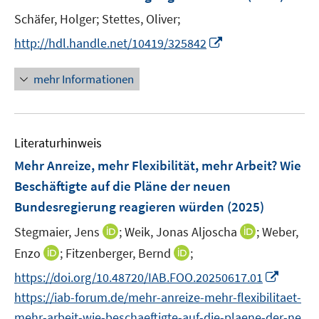
n
t
Schäfer, Holger;
Stettes, Oliver;
s
e
t
I
http://hdl.handle.net/10419/325842
r
e
n
ö
r
n
mehr Informationen
f
ö
e
f
f
u
n
f
e
e
n
Literaturhinweis
m
n
e
F
Mehr Anreize, mehr Flexibilität, mehr Arbeit? Wie
n
e
Beschäftigte auf die Pläne der neuen
n
Bundesregierung reagieren würden
(2025)
s
t
I
I
Stegmaier, Jens
;
Weik, Jonas Aljoscha
;
Weber,
e
n
n
I
I
Enzo
;
Fitzenberger, Bernd
;
r
n
n
n
n
I
https://doi.org/10.48720/IAB.FOO.20250617.01
ö
e
e
n
n
n
https://iab-forum.de/mehr-anreize-mehr-flexibilitaet-
f
u
u
e
e
n
f
e
e
mehr-arbeit-wie-beschaeftigte-auf-die-plaene-der-ne