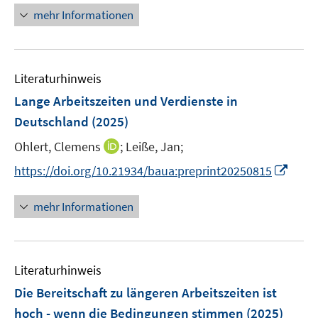
ö
n
mehr Informationen
f
e
f
u
n
e
e
Literaturhinweis
m
n
F
Lange Arbeitszeiten und Verdienste in
e
Deutschland
(2025)
n
I
Ohlert, Clemens
;
Leiße, Jan;
s
n
t
I
https://doi.org/10.21934/baua:preprint20250815
n
e
n
e
r
n
mehr Informationen
u
ö
e
e
f
u
m
f
e
F
n
Literaturhinweis
m
e
e
F
Die Bereitschaft zu längeren Arbeitszeiten ist
n
n
e
hoch - wenn die Bedingungen stimmen
(2025)
s