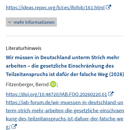
I
https://ideas.repec.org/b/ces/ifofob/161.html
n
n
mehr Informationen
e
u
e
Literaturhinweis
m
F
Wir müssen in Deutschland unterm Strich mehr
e
arbeiten – die gesetzliche Einschränkung des
n
Teilzeitanspruchs ist dafür der falsche Weg
(2026)
s
t
I
Fitzenberger, Bernd
;
e
n
I
https://doi.org/10.48720/IAB.FOO.20260220.01
r
n
n
https://iab-forum.de/wir-muessen-in-deutschland-un
ö
e
n
term-strich-mehr-arbeiten-die-gesetzliche-einschraen
f
u
e
f
kung-des-teilzeitanspruchs-ist-dafuer-der-falsche-we
e
u
n
I
m
g/
e