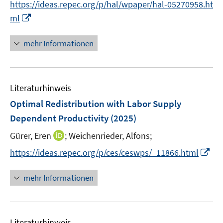
t
https://ideas.repec.org/p/hal/wpaper/hal-05270958.ht
ö
ö
e
I
ml
f
f
r
n
f
f
ö
n
n
n
mehr Informationen
f
e
e
e
f
u
n
n
n
e
e
Literaturhinweis
m
n
F
Optimal Redistribution with Labor Supply
e
Dependent Productivity
(2025)
n
I
Gürer, Eren
;
Weichenrieder, Alfons;
s
n
t
I
https://ideas.repec.org/p/ces/ceswps/_11866.html
n
e
n
e
r
n
mehr Informationen
u
ö
e
e
f
u
m
f
e
F
n
Literaturhinweis
m