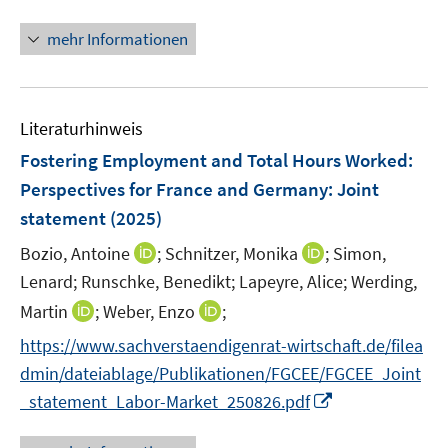
r
n
ö
n
mehr Informationen
f
e
f
u
n
e
e
Literaturhinweis
m
n
F
Fostering Employment and Total Hours Worked:
e
Perspectives for France and Germany
:
Joint
n
statement
(2025)
s
t
I
I
Bozio, Antoine
;
Schnitzer, Monika
;
Simon,
e
n
n
Lenard;
Runschke, Benedikt;
Lapeyre, Alice;
Werding,
r
n
n
I
I
Martin
;
Weber, Enzo
;
ö
e
e
n
n
https://www.sachverstaendigenrat-wirtschaft.de/filea
f
u
u
n
n
f
e
e
dmin/dateiablage/Publikationen/FGCEE/FGCEE_Joint
e
e
n
m
m
I
_statement_Labor-Market_250826.pdf
u
u
e
F
F
n
e
e
n
e
e
n