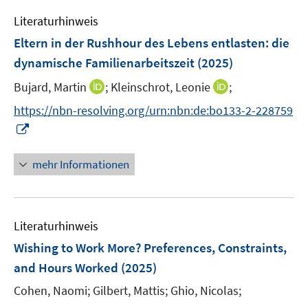
e
e
Literaturhinweis
m
n
F
Eltern in der Rushhour des Lebens entlasten
:
die
s
e
dynamische Familienarbeitszeit
(2025)
t
n
e
I
I
Bujard, Martin
;
Kleinschrot, Leonie
;
s
r
n
n
t
https://nbn-resolving.org/urn:nbn:de:bo133-2-228759
ö
n
n
e
I
f
e
e
r
n
f
u
u
ö
n
n
mehr Informationen
e
e
f
e
e
m
m
f
u
n
F
F
n
e
e
e
e
Literaturhinweis
m
n
n
n
F
Wishing to Work More? Preferences, Constraints,
s
s
e
and Hours Worked
(2025)
t
t
n
e
e
Cohen, Naomi;
Gilbert, Mattis;
Ghio, Nicolas;
s
r
r