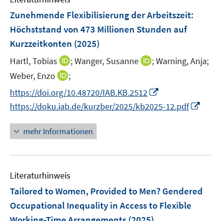
e
e
F
Zunehmende Flexibilisierung der Arbeitszeit:
n
n
e
Höchststand von 473 Millionen Stunden auf
s
n
Kurzzeitkonten
t
(2025)
s
e
t
I
I
Hartl, Tobias
;
Wanger, Susanne
;
Warning, Anja;
r
e
n
n
I
Weber, Enzo
;
ö
r
n
n
n
f
I
https://doi.org/10.48720/IAB.KB.2512
ö
e
e
n
f
n
I
https://doku.iab.de/kurzber/2025/kb2025-12.pdf
f
u
u
e
n
n
n
f
e
e
u
e
e
n
n
mehr Informationen
m
m
e
n
u
e
e
F
F
m
e
u
n
e
e
F
m
e
n
n
e
F
Literaturhinweis
m
s
s
n
e
F
Tailored to Women, Provided to Men? Gendered
t
t
s
n
e
e
e
Occupational Inequality in Access to Flexible
t
s
n
r
r
e
Working-Time Arrangements
(2025)