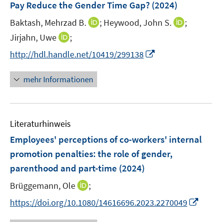
Pay Reduce the Gender Time Gap?
(2024)
n
I
I
Baktash, Mehrzad B.
;
Heywood, John S.
;
s
n
n
t
I
Jirjahn, Uwe
;
n
n
e
n
I
http://hdl.handle.net/10419/299138
e
e
r
n
n
u
u
ö
e
n
mehr Informationen
e
e
f
u
e
m
m
f
e
u
F
F
n
m
e
e
e
e
F
Literaturhinweis
m
n
n
n
e
F
Employees' perceptions of co-workers' internal
s
s
n
e
t
t
promotion penalties: the role of gender,
s
n
e
e
parenthood and part-time
t
(2024)
s
r
r
e
t
I
Brüggemann, Ole
;
ö
ö
r
e
n
f
f
I
https://doi.org/10.1080/14616696.2023.2270049
ö
r
n
f
f
n
f
ö
e