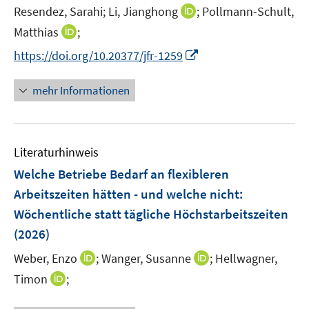
e
t
I
Resendez, Sarahi;
Li, Jianghong
;
Pollmann-Schult,
r
e
n
I
Matthias
;
ö
r
n
n
f
I
https://doi.org/10.20377/jfr-1259
ö
e
n
f
n
f
u
e
n
n
mehr Informationen
f
e
u
e
e
n
m
e
n
u
e
F
m
e
n
e
F
Literaturhinweis
m
n
e
F
Welche Betriebe Bedarf an flexibleren
s
n
e
t
Arbeitszeiten hätten - und welche nicht
:
s
n
e
Wöchentliche statt tägliche Höchstarbeitszeiten
t
s
r
e
(2026)
t
ö
r
e
I
I
Weber, Enzo
;
Wanger, Susanne
;
Hellwagner,
f
ö
r
n
n
f
I
Timon
;
f
ö
n
n
n
n
f
f
e
e
e