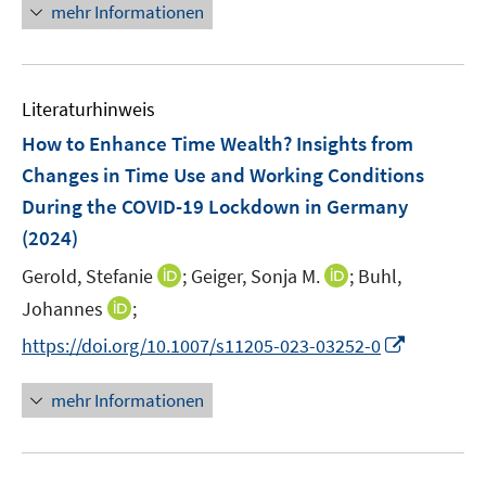
n
n
n
f
mehr Informationen
f
u
e
e
e
n
f
e
n
n
u
e
n
m
e
n
e
F
Literaturhinweis
m
n
e
F
How to Enhance Time Wealth? Insights from
n
e
Changes in Time Use and Working Conditions
s
n
During the COVID-19 Lockdown in Germany
t
s
e
(2024)
t
r
e
I
I
Gerold, Stefanie
;
Geiger, Sonja M.
;
Buhl,
ö
r
n
n
I
Johannes
;
f
ö
n
n
n
f
I
f
https://doi.org/10.1007/s11205-023-03252-0
e
e
n
n
n
f
u
u
e
e
n
n
mehr Informationen
e
e
u
n
e
e
m
m
e
u
n
F
F
m
e
e
e