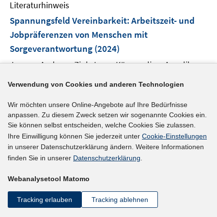
F
Literaturhinweis
m
n
n
e
F
Spannungsfeld Vereinbarkeit
:
Arbeitszeit- und
s
s
n
e
t
t
Jobpräferenzen von Menschen mit
s
n
e
e
Sorgeverantwortung
t
(2024)
s
r
r
e
t
Jansen, Andreas;
Zink, Lena;
Kümmerling, Angelika;
ö
ö
r
e
I
f
f
https://doi.org/10.11586/2024147
ö
Verwendung von Cookies und anderen Technologien
r
n
f
f
f
ö
n
n
n
mehr Informationen
f
Wir möchten unsere Online-Angebote auf Ihre Bedürfnisse
f
e
e
e
anpassen. Zu diesem Zweck setzen wir sogenannte Cookies ein.
n
f
u
n
n
Sie können selbst entscheiden, welche Cookies Sie zulassen.
e
n
e
Ihre Einwilligung können Sie jederzeit unter
Cookie-Einstellungen
n
e
in unserer Datenschutzerklärung ändern. Weitere Informationen
Literaturhinweis
m
n
finden Sie in unserer
Datenschutzerklärung
.
F
Arbeitszeiten und Vereinbarkeit von Familie und
e
Beruf in der Sozialen Arbeit
:
Ein quantitativer
Webanalysetool Matomo
n
Vergleich mit Beschäftigten in frühkindlicher
s
Tracking erlauben
Tracking ablehnen
Bildung, Schule und Pflege
(2024)
t