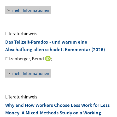
e
n
F
m
n
n
e
mehr Informationen
F
e
n
e
u
s
n
e
t
s
Literaturhinweis
m
e
t
F
r
Das Teilzeit-Paradox - und warum eine
e
e
ö
r
Abschaffung allen schadet
:
Kommentar
(2026)
n
f
ö
I
Fitzenberger, Bernd
;
s
f
f
n
t
n
f
n
e
e
mehr Informationen
n
e
r
n
e
u
ö
n
e
f
m
f
Literaturhinweis
F
n
Why and How Workers Choose Less Work for Less
e
e
Money: A Mixed‐Methods Study on a Working
n
n