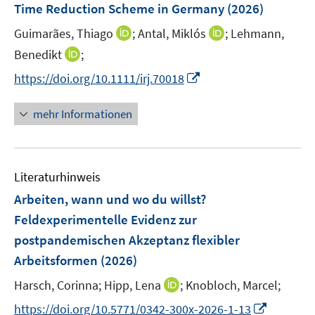
Time Reduction Scheme in Germany
(2026)
s
t
I
I
Guimarães, Thiago
;
Antal, Miklós
;
Lehmann,
e
n
n
I
Benedikt
;
r
n
n
n
I
https://doi.org/10.1111/irj.70018
ö
e
e
n
n
f
u
u
e
n
f
mehr Informationen
e
e
u
e
n
m
m
e
u
e
F
F
m
e
n
e
e
F
Literaturhinweis
m
n
n
e
F
Arbeiten, wann und wo du willst?
s
s
n
e
t
t
Feldexperimentelle Evidenz zur
s
n
e
e
postpandemischen Akzeptanz flexibler
t
s
r
r
e
Arbeitsformen
(2026)
t
ö
ö
r
e
I
Harsch, Corinna;
Hipp, Lena
;
Knobloch, Marcel;
f
f
ö
r
n
f
f
f
I
https://doi.org/10.5771/0342-300x-2026-1-13
ö