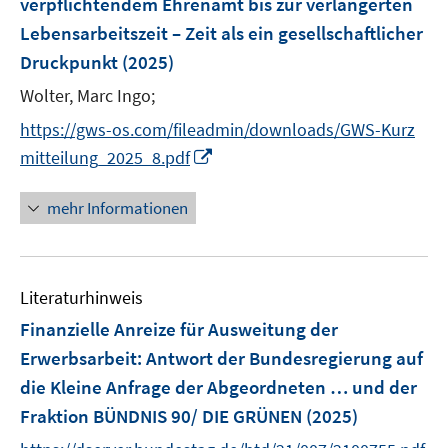
verpflichtendem Ehrenamt bis zur verlängerten
e
f
f
n
ö
ö
r
Lebensarbeitszeit – Zeit als ein gesellschaftlicher
f
f
s
f
f
ö
Druckpunkt
(2025)
n
n
t
f
f
f
e
e
e
n
n
Wolter, Marc Ingo;
f
n
n
r
e
e
n
https://gws-os.com/fileadmin/downloads/GWS-Kurz
ö
n
n
e
I
mitteilung_2025_8.pdf
f
n
n
f
n
mehr Informationen
n
e
e
u
n
e
Literaturhinweis
m
F
Finanzielle Anreize für Ausweitung der
e
Erwerbsarbeit
:
Antwort der Bundesregierung auf
n
die Kleine Anfrage der Abgeordneten … und der
s
Fraktion BÜNDNIS 90/ DIE GRÜNEN
(2025)
t
e