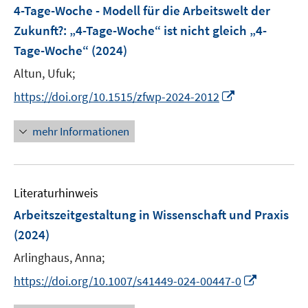
F
e
4-Tage-Woche - Modell für die Arbeitswelt der
e
n
Zukunft?
:
„4-Tage-Woche“ ist nicht gleich „4-
n
Tage-Woche“
(2024)
s
t
Altun, Ufuk;
e
I
https://doi.org/10.1515/zfwp-2024-2012
r
n
ö
n
mehr Informationen
f
e
f
u
n
e
e
Literaturhinweis
m
n
F
Arbeitszeitgestaltung in Wissenschaft und Praxis
e
(2024)
n
Arlinghaus, Anna;
s
t
I
https://doi.org/10.1007/s41449-024-00447-0
e
n