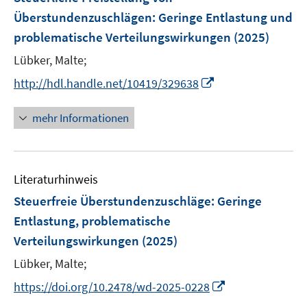
s
s
e
Überstundenzuschlägen
:
Geringe Entlastung und
t
t
n
e
e
problematische Verteilungswirkungen
(2025)
s
r
r
t
Lübker, Malte;
ö
ö
e
I
http://hdl.handle.net/10419/329638
f
f
r
n
f
f
ö
n
n
n
mehr Informationen
f
e
e
e
f
u
n
n
n
e
e
Literaturhinweis
m
n
F
Steuerfreie Überstundenzuschläge: Geringe
e
Entlastung, problematische
n
Verteilungswirkungen
(2025)
s
t
Lübker, Malte;
e
I
https://doi.org/10.2478/wd-2025-0228
r
n