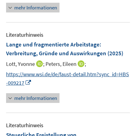
f
e
e
n
n
mehr Informationen
f
n
n
e
e
n
u
n
e
e
n
Literaturhinweis
m
F
Lange und fragmentierte Arbeitstage
:
e
Verbreitung, Gründe und Auswirkungen
(2025)
n
I
I
Lott, Yvonne
;
Peters, Eileen
;
s
n
n
t
https://www.wsi.de/de/faust-detail.htm?sync_id=HBS
n
n
e
I
-009217
e
e
r
n
u
u
ö
n
mehr Informationen
e
e
f
e
m
m
f
u
F
F
n
e
e
e
e
Literaturhinweis
m
n
n
n
F
Steuerliche Freistellung von