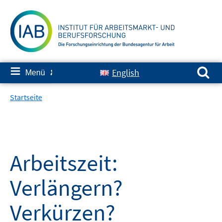
Springe
zum
Inhalt
Suchen nach:
≡
English
Menü
✘
Startseite
Arbeitszeit:
Verlängern?
Verkürzen?