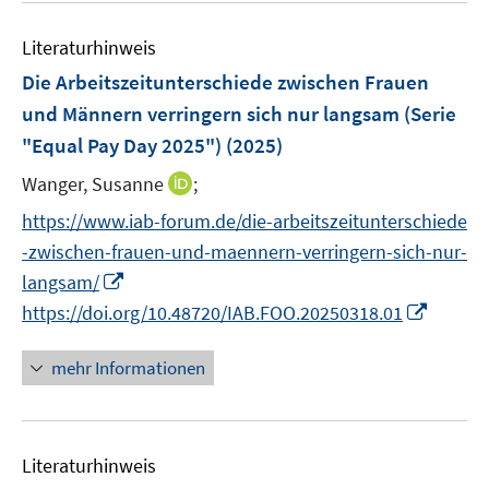
e
e
e
m
e
n
n
n
F
Literaturhinweis
m
s
s
e
F
Die Arbeitszeitunterschiede zwischen Frauen
t
t
n
e
e
e
und Männern verringern sich nur langsam (Serie
s
n
r
r
"Equal Pay Day 2025")
(2025)
t
s
ö
ö
e
t
I
Wanger, Susanne
;
f
f
r
e
n
f
f
https://www.iab-forum.de/die-arbeitszeitunterschiede
ö
r
n
n
n
-zwischen-frauen-und-maennern-verringern-sich-nur-
f
ö
e
e
e
I
f
langsam/
f
u
n
n
n
n
I
f
https://doi.org/10.48720/IAB.FOO.20250318.01
e
n
e
n
n
m
e
n
n
e
F
mehr Informationen
u
e
n
e
e
u
n
m
e
s
F
Literaturhinweis
m
t
e