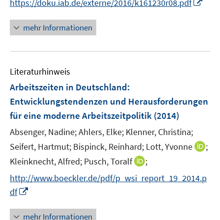
I
t
https://doku.iab.de/externe/2016/k161230r08.pdf
n
e
n
r
mehr Informationen
e
ö
u
f
e
f
Literaturhinweis
m
n
F
e
Arbeitszeiten in Deutschland
:
e
n
Entwicklungstendenzen und Herausforderungen
n
für eine moderne Arbeitszeitpolitik
(2014)
s
t
Absenger, Nadine;
Ahlers, Elke;
Klenner, Christina;
e
I
Seifert, Hartmut;
Bispinck, Reinhard;
Lott, Yvonne
;
r
n
I
Kleinknecht, Alfred;
Pusch, Toralf
;
ö
n
n
http://www.boeckler.de/pdf/p_wsi_report_19_2014.p
f
e
n
f
I
df
u
e
n
n
e
u
e
n
mehr Informationen
m
e