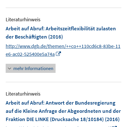
n
u
e
e
n
Literaturhinweis
m
F
Arbeit auf Abruf: Arbeitszeitflexibilität zulasten
e
der Beschäftigten
(2016)
n
http://www.dgb.de/themen/++co++110cd6c8-83be-11
s
I
t
e6-ac02-525400e5a74a
n
e
n
r
mehr Informationen
e
ö
u
f
e
f
Literaturhinweis
m
n
F
e
Arbeit auf Abruf
:
Antwort der Bundesregierung
e
n
auf die Kleine Anfrage der Abgeordneten und der
n
Fraktion DIE LINKE (Drucksache 18/10184)
(2016)
s