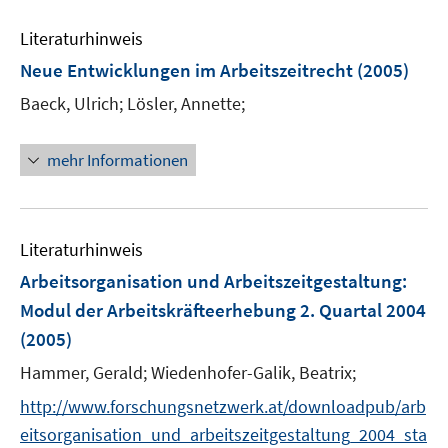
e
Literaturhinweis
m
F
Neue Entwicklungen im Arbeitszeitrecht
(2005)
e
Baeck, Ulrich;
Lösler, Annette;
n
s
t
mehr Informationen
e
r
ö
Literaturhinweis
f
f
Arbeitsorganisation und Arbeitszeitgestaltung
:
n
Modul der Arbeitskräfteerhebung 2. Quartal 2004
e
(2005)
n
Hammer, Gerald;
Wiedenhofer-Galik, Beatrix;
http://www.forschungsnetzwerk.at/downloadpub/arb
eitsorganisation_und_arbeitszeitgestaltung_2004_sta