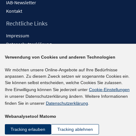
IAB-Newsletter
Kontakt
Rechtliche Links
Impressum
Datenschutzerklärung
Erklärung zur Barrierefreiheit
Verwendung von Cookies und anderen Technologien
Barrieren melden
Wir möchten unsere Online-Angebote auf Ihre Bedürfnisse
Social-Media-Kanäle
anpassen. Zu diesem Zweck setzen wir sogenannte Cookies ein.
Sie können selbst entscheiden, welche Cookies Sie zulassen.
BlueSky
Ihre Einwilligung können Sie jederzeit unter
Cookie-Einstellungen
YouTube
in unserer Datenschutzerklärung ändern. Weitere Informationen
LinkedIn
finden Sie in unserer
Datenschutzerklärung
.
XING
Webanalysetool Matomo
kununu
Netiquette
Tracking erlauben
Tracking ablehnen