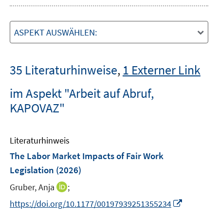
ASPEKT AUSWÄHLEN:
35 Literaturhinweise
,
1 Externer Link
im Aspekt "Arbeit auf Abruf,
KAPOVAZ"
Literaturhinweis
The Labor Market Impacts of Fair Work
Legislation
(2026)
I
Gruber, Anja
;
n
I
https://doi.org/10.1177/00197939251355234
n
n