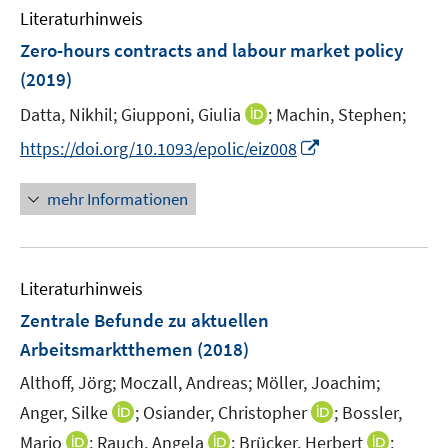
n
e
F
Literaturhinweis
m
n
e
F
Zero-hours contracts and labour market policy
n
e
(2019)
s
n
t
I
Datta, Nikhil;
Giupponi, Giulia
;
Machin, Stephen;
s
e
n
t
I
https://doi.org/10.1093/epolic/eiz008
r
n
e
n
ö
e
r
n
mehr Informationen
f
u
ö
e
f
e
f
u
n
m
f
e
e
F
n
Literaturhinweis
m
n
e
e
F
Zentrale Befunde zu aktuellen
n
n
e
Arbeitsmarktthemen
(2018)
s
n
t
Althoff, Jörg;
Moczall, Andreas;
Möller, Joachim;
s
e
t
I
I
Anger, Silke
;
Osiander, Christopher
;
Bossler,
r
e
n
n
I
I
I
Mario
;
Rauch, Angela
;
Brücker, Herbert
;