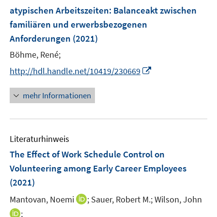
e
atypischen Arbeitszeiten
:
Balanceakt zwischen
t
n
e
familiären und erwerbsbezogenen
s
r
Anforderungen
(2021)
t
ö
e
Böhme, René;
f
r
f
I
http://hdl.handle.net/10419/230669
ö
n
n
f
e
n
mehr Informationen
f
n
e
n
u
e
e
n
Literaturhinweis
m
F
The Effect of Work Schedule Control on
e
Volunteering among Early Career Employees
n
(2021)
s
t
I
Mantovan, Noemi
;
Sauer, Robert M.;
Wilson, John
e
n
I
;