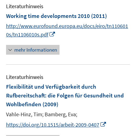
n
Literaturhinweis
m
e
F
Working time developments 2010
(2011)
n
e
http://www.eurofound.europa.eu/docs/eiro/tn110601
n
I
0s/tn1106010s.pdf
s
n
t
n
mehr Informationen
e
e
r
u
ö
e
f
Literaturhinweis
m
f
F
Flexibilität und Verfügbarkeit durch
n
e
e
Rufbereitschaft
:
die Folgen für Gesundheit und
n
n
Wohlbefinden
(2009)
s
t
Vahle-Hinz, Tim;
Bamberg, Eva;
e
I
https://doi.org/10.1515/arbeit-2009-0407
r
n
ö