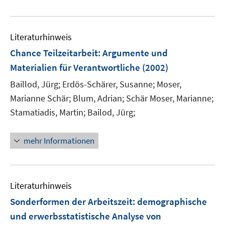
e
u
e
Literaturhinweis
m
F
Chance Teilzeitarbeit
:
Argumente und
e
Materialien für Verantwortliche
(2002)
n
Baillod, Jürg;
Erdös-Schärer, Susanne;
Moser,
s
t
Marianne Schär;
Blum, Adrian;
Schär Moser, Marianne;
e
Stamatiadis, Martin;
Bailod, Jürg;
r
ö
mehr Informationen
f
f
n
e
Literaturhinweis
n
Sonderformen der Arbeitszeit
:
demographische
und erwerbsstatistische Analyse von