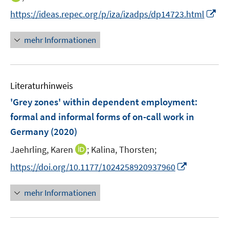
r
n
n
I
https://ideas.repec.org/p/iza/izadps/dp14723.html
ö
e
n
n
f
u
e
n
mehr Informationen
f
e
u
e
n
m
e
u
e
F
m
e
n
e
F
Literaturhinweis
m
n
e
F
'Grey zones' within dependent employment:
s
n
e
t
formal and informal forms of on-call work in
s
n
e
Germany
t
(2020)
s
r
e
t
I
Jaehrling, Karen
;
Kalina, Thorsten;
ö
r
e
n
f
I
https://doi.org/10.1177/1024258920937960
ö
r
n
f
n
f
ö
e
n
n
f
mehr Informationen
f
u
e
e
n
f
e
n
u
e
n
m
e