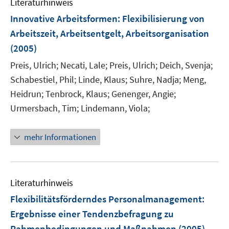
Literaturhinweis
n
Innovative Arbeitsformen
:
Flexibilisierung von
Arbeitszeit, Arbeitsentgelt, Arbeitsorganisation
(2005)
Preis, Ulrich;
Necati, Lale;
Preis, Ulrich;
Deich, Svenja;
Schabestiel, Phil;
Linde, Klaus;
Suhre, Nadja;
Meng,
Heidrun;
Tenbrock, Klaus;
Genenger, Angie;
Urmersbach, Tim;
Lindemann, Viola;
mehr Informationen
Literaturhinweis
Flexibilitätsförderndes Personalmanagement
:
Ergebnisse einer Tendenzbefragung zu
Rahmenbedingungen und Maßnahmen
(2005)