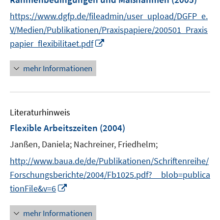
https://www.dgfp.de/fileadmin/user_upload/DGFP_e.
V/Medien/Publikationen/Praxispapiere/200501_Praxis
I
papier_flexibilitaet.pdf
n
n
mehr Informationen
e
u
e
Literaturhinweis
m
F
Flexible Arbeitszeiten
(2004)
e
Janßen, Daniela;
Nachreiner, Friedhelm;
n
s
http://www.baua.de/de/Publikationen/Schriftenreihe/
t
Forschungsberichte/2004/Fb1025.pdf?__blob=publica
e
I
tionFile&v=6
r
n
ö
n
mehr Informationen
f