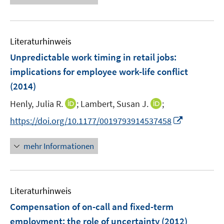
n
e
F
m
u
e
F
e
n
e
Literaturhinweis
m
s
n
F
Unpredictable work timing in retail jobs
:
t
s
e
e
implications for employee work-life conflict
t
n
r
e
(2014)
s
ö
r
t
I
I
Henly, Julia R.
;
Lambert, Susan J.
;
f
ö
e
n
n
f
I
f
https://doi.org/10.1177/0019793914537458
r
n
n
n
n
f
ö
e
e
e
n
n
mehr Informationen
f
u
u
n
e
e
f
e
e
u
n
n
m
m
e
e
F
F
Literaturhinweis
m
n
e
e
F
Compensation of on-call and fixed-term
n
n
e
employment
:
the role of uncertainty
(2012)
s
s