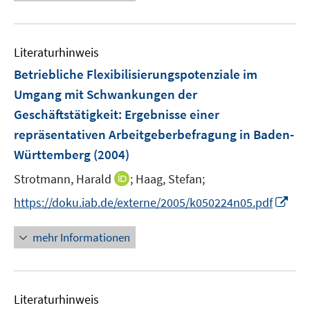
e
f
u
n
e
e
Literaturhinweis
m
n
F
Betriebliche Flexibilisierungspotenziale im
e
Umgang mit Schwankungen der
n
Geschäftstätigkeit
:
Ergebnisse einer
s
repräsentativen Arbeitgeberbefragung in Baden-
t
e
Württemberg
(2004)
r
I
Strotmann, Harald
;
Haag, Stefan;
ö
n
I
https://doku.iab.de/externe/2005/k050224n05.pdf
f
n
n
f
e
n
n
mehr Informationen
u
e
e
e
u
n
m
e
F
Literaturhinweis
m