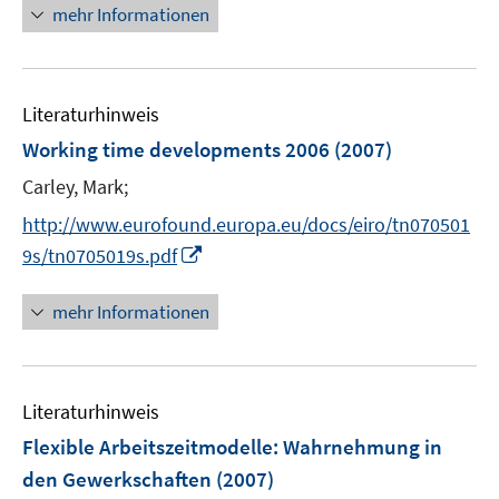
n
mehr Informationen
f
e
f
u
n
e
e
Literaturhinweis
m
n
F
Working time developments 2006
(2007)
e
Carley, Mark;
n
s
http://www.eurofound.europa.eu/docs/eiro/tn070501
t
I
9s/tn0705019s.pdf
e
n
r
n
mehr Informationen
ö
e
f
u
f
e
n
Literaturhinweis
m
e
F
Flexible Arbeitszeitmodelle
:
Wahrnehmung in
n
e
den Gewerkschaften
(2007)
n