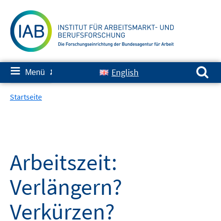
Springe
zum
Inhalt
Suchen nach:
≡
English
Menü
✘
Startseite
Arbeitszeit:
Verlängern?
Verkürzen?