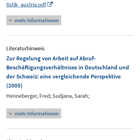
I
tistik_austria.pdf
n
n
mehr Informationen
e
u
e
Literaturhinweis
m
F
Zur Regelung von Arbeit auf Abruf-
e
Beschäftigungsverhältnisse in Deutschland und
n
der Schweiz
:
eine vergleichende Perspektive
s
(2005)
t
e
Henneberger, Fred;
Sudjana, Sarah;
r
ö
mehr Informationen
f
f
n
e