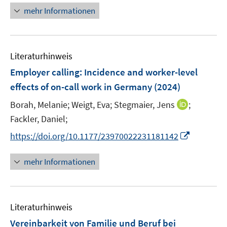
e
n
mehr Informationen
u
e
e
u
m
e
F
Literaturhinweis
m
e
F
Employer calling: Incidence and worker-level
n
e
effects of on-call work in Germany
(2024)
s
n
t
I
Borah, Melanie;
Weigt, Eva;
Stegmaier, Jens
;
s
e
n
t
Fackler, Daniel;
r
n
e
I
https://doi.org/10.1177/23970022231181142
ö
e
r
n
f
u
ö
n
mehr Informationen
f
e
f
e
n
m
f
u
e
F
n
e
n
e
e
Literaturhinweis
m
n
n
F
Vereinbarkeit von Familie und Beruf bei
s