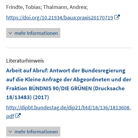
n
Frindte, Tobias;
Thalmann, Andrea;
I
https://doi.org/10.21934/baua:praxis20170719
n
n
mehr Informationen
e
u
e
Literaturhinweis
m
F
Arbeit auf Abruf
:
Antwort der Bundesregierung
e
auf die Kleine Anfrage der Abgeordneten und der
n
Fraktion BÜNDNIS 90/DIE GRÜNEN (Drucksache
s
18/13483)
(2017)
t
e
http://dipbt.bundestag.de/dip21/btd/18/136/1813608.
r
I
pdf
ö
n
f
n
mehr Informationen
f
e