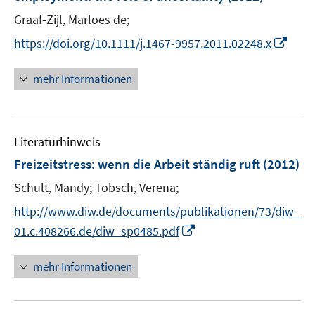
n
t
t
Graaf-Zijl, Marloes de;
s
e
e
t
I
https://doi.org/10.1111/j.1467-9957.2011.02248.x
r
r
e
n
ö
ö
r
n
mehr Informationen
f
f
ö
e
f
f
f
u
n
n
f
e
e
e
n
Literaturhinweis
m
n
n
e
F
Freizeitstress
:
wenn die Arbeit ständig ruft
(2012)
n
e
Schult, Mandy;
Tobsch, Verena;
n
s
http://www.diw.de/documents/publikationen/73/diw_
t
I
01.c.408266.de/diw_sp0485.pdf
e
n
r
n
mehr Informationen
ö
e
f
u
f
e