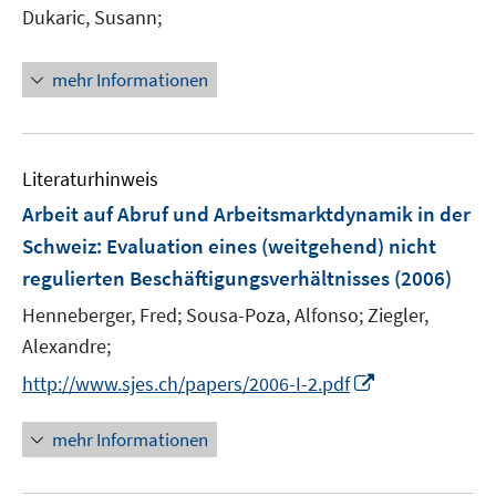
Dukaric, Susann;
s
t
e
mehr Informationen
r
ö
f
Literaturhinweis
f
n
Arbeit auf Abruf und Arbeitsmarktdynamik in der
e
Schweiz
:
Evaluation eines (weitgehend) nicht
n
regulierten Beschäftigungsverhältnisses
(2006)
Henneberger, Fred;
Sousa-Poza, Alfonso;
Ziegler,
Alexandre;
I
http://www.sjes.ch/papers/2006-I-2.pdf
n
n
mehr Informationen
e
u