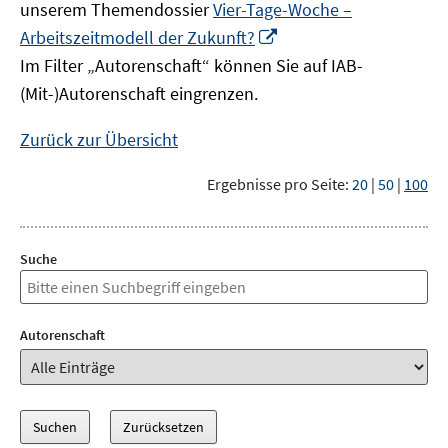
unserem Themendossier
Vier-Tage-Woche –
In
Arbeitszeitmodell der Zukunft?
neuem
Im Filter „Autorenschaft“ können Sie auf IAB-
Fenster
(Mit-)Autorenschaft eingrenzen.
öffnen
Zurück zur Übersicht
Ergebnisse pro Seite:
20
|
50
|
100
Suche
Autorenschaft