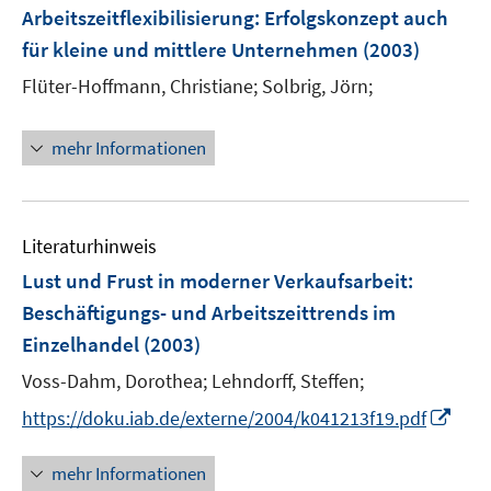
e
F
Arbeitszeitflexibilisierung
:
Erfolgskonzept auch
n
e
für kleine und mittlere Unternehmen
(2003)
s
n
t
Flüter-Hoffmann, Christiane;
Solbrig, Jörn;
s
e
t
r
e
mehr Informationen
ö
r
f
ö
f
f
n
Literaturhinweis
f
e
n
Lust und Frust in moderner Verkaufsarbeit
:
n
e
Beschäftigungs- und Arbeitszeittrends im
n
Einzelhandel
(2003)
Voss-Dahm, Dorothea;
Lehndorff, Steffen;
I
https://doku.iab.de/externe/2004/k041213f19.pdf
n
n
mehr Informationen