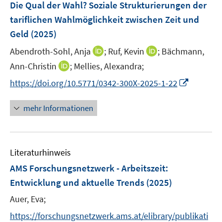
F
Die Qual der Wahl? Soziale Strukturierungen der
s
s
s
n
e
t
t
t
tariflichen Wahlmöglichkeit zwischen Zeit und
s
n
e
e
e
Geld
(2025)
t
s
r
r
r
e
t
I
I
Abendroth-Sohl, Anja
;
Ruf, Kevin
;
Bächmann,
ö
ö
ö
r
e
n
n
I
Ann-Christin
;
f
Mellies, Alexandra;
f
f
ö
r
n
n
n
f
f
f
f
I
https://doi.org/10.5771/0342-300X-2025-1-22
ö
e
e
n
n
n
n
f
n
f
u
u
e
e
e
e
n
n
mehr Informationen
f
e
e
u
n
n
n
e
e
n
m
m
e
n
u
e
F
F
m
e
n
e
e
F
Literaturhinweis
m
n
n
e
F
AMS Forschungsnetzwerk - Arbeitszeit:
s
s
n
e
t
t
Entwicklung und aktuelle Trends
(2025)
s
n
e
e
t
Auer, Eva;
s
r
r
e
t
https://forschungsnetzwerk.ams.at/elibrary/publikati
ö
ö
r