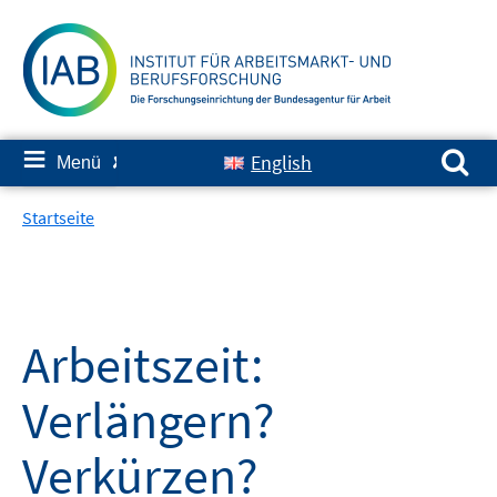
Springe
zum
Inhalt
Suchen nach:
≡
English
Menü
✘
Startseite
Arbeitszeit:
Verlängern?
Verkürzen?