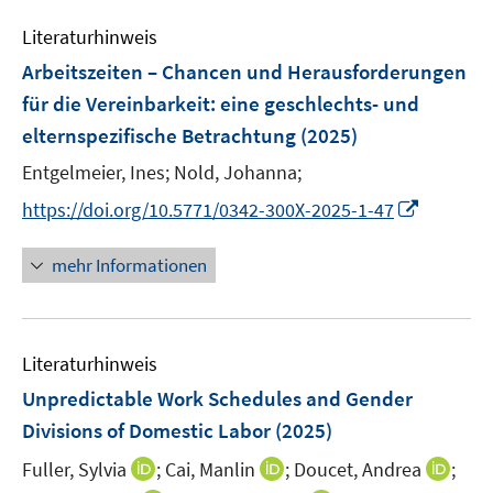
n
e
e
e
e
Literaturhinweis
m
n
n
n
F
Arbeitszeiten – Chancen und Herausforderungen
s
s
e
für die Vereinbarkeit
:
eine geschlechts- und
t
t
n
e
e
elternspezifische Betrachtung
(2025)
s
r
r
t
Entgelmeier, Ines;
Nold, Johanna;
ö
ö
e
I
https://doi.org/10.5771/0342-300X-2025-1-47
f
f
r
n
f
f
ö
n
n
n
mehr Informationen
f
e
e
e
f
u
n
n
n
e
e
Literaturhinweis
m
n
F
Unpredictable Work Schedules and Gender
e
Divisions of Domestic Labor
(2025)
n
I
I
I
Fuller, Sylvia
;
Cai, Manlin
;
Doucet, Andrea
;
s