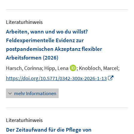
e
n
e
f
u
m
f
e
F
n
Literaturhinweis
m
e
e
F
Arbeiten, wann und wo du willst?
n
n
e
Feldexperimentelle Evidenz zur
s
n
postpandemischen Akzeptanz flexibler
t
s
e
Arbeitsformen
(2026)
t
r
e
I
Harsch, Corinna;
Hipp, Lena
;
Knobloch, Marcel;
ö
r
n
f
I
https://doi.org/10.5771/0342-300x-2026-1-13
ö
n
f
n
f
e
n
n
mehr Informationen
f
u
e
e
n
e
n
u
e
m
e
n
F
Literaturhinweis
m
e
F
Der Zeitaufwand für die Pflege von
n