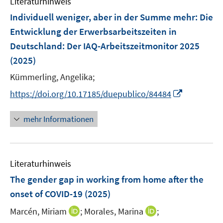
Literaturhinweis
m
n
n
e
F
Individuell weniger, aber in der Summe mehr: Die
s
s
n
e
t
t
Entwicklung der Erwerbsarbeitszeiten in
s
n
e
e
Deutschland
t
:
Der IAQ-Arbeitszeitmonitor 2025
s
r
r
e
(2025)
t
ö
ö
r
e
Kümmerling, Angelika;
f
f
ö
r
f
f
I
f
https://doi.org/10.17185/duepublico/84484
ö
n
n
n
f
f
e
e
n
n
mehr Informationen
f
n
n
e
e
n
u
n
e
e
n
Literaturhinweis
m
F
The gender gap in working from home after the
e
onset of COVID-19
(2025)
n
I
I
Marcén, Miriam
;
Morales, Marina
;
s
n
n