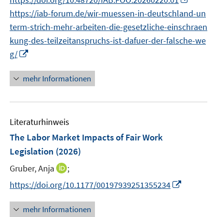
n
n
https://iab-forum.de/wir-muessen-in-deutschland-un
e
n
term-strich-mehr-arbeiten-die-gesetzliche-einschraen
u
e
kung-des-teilzeitanspruchs-ist-dafuer-der-falsche-we
e
u
I
m
g/
e
n
F
m
n
e
mehr Informationen
F
e
n
e
u
s
n
e
t
s
Literaturhinweis
m
e
t
F
r
The Labor Market Impacts of Fair Work
e
e
ö
r
Legislation
(2026)
n
f
ö
I
Gruber, Anja
;
s
f
f
n
t
n
I
f
https://doi.org/10.1177/00197939251355234
n
e
e
n
n
e
r
n
n
e
mehr Informationen
u
ö