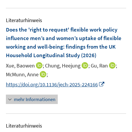
n
m
e
n
u
e
F
m
e
n
e
F
Literaturhinweis
m
n
e
F
Does the 'right to request' flexible work policy
s
n
e
t
influence men’s and women’s uptake of flexible
s
n
e
working and well-being: findings from the UK
t
s
r
e
Household Longitudinal Study
(2026)
t
ö
r
e
I
I
I
Xue, Baowen
;
Chung, Heejung
;
Gu, Ran
;
f
ö
r
n
n
n
f
I
McMunn, Anne
;
f
ö
n
n
n
n
n
f
I
f
https://doi.org/10.1136/jech-2025-224166
e
e
e
e
n
n
n
f
u
u
u
n
e
e
n
n
mehr Informationen
e
e
e
u
n
e
e
m
m
m
e
u
n
F
F
F
m
e
e
e
e
F
Literaturhinweis
m
n
n
n
e