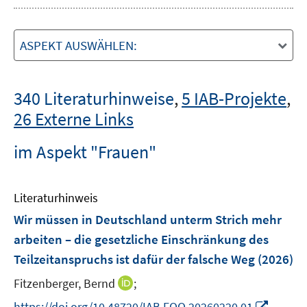
ASPEKT AUSWÄHLEN:
340 Literaturhinweise
,
5 IAB-Projekte
,
26 Externe Links
im Aspekt "Frauen"
Literaturhinweis
Wir müssen in Deutschland unterm Strich mehr
arbeiten – die gesetzliche Einschränkung des
Teilzeitanspruchs ist dafür der falsche Weg
(2026)
I
Fitzenberger, Bernd
;
n
I
https://doi.org/10.48720/IAB.FOO.20260220.01