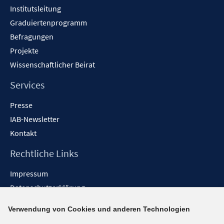
n
Institutsleitung
Graduiertenprogramm
Befragungen
Projekte
Wissenschaftlicher Beirat
Services
Presse
IAB-Newsletter
Kontakt
Rechtliche Links
Impressum
Datenschutzerklärung
Erklärung zur Barrierefreiheit
Verwendung von Cookies und anderen Technologien
Barrieren melden