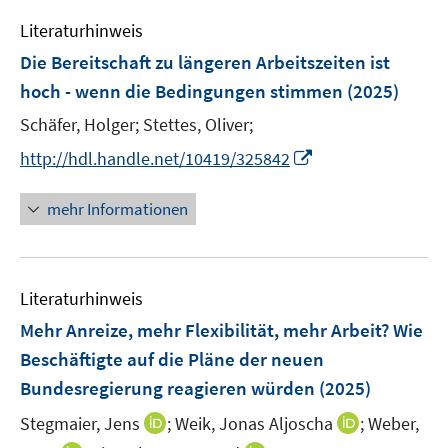
e
n
n
n
e
Literaturhinweis
m
s
s
n
F
Die Bereitschaft zu längeren Arbeitszeiten ist
t
t
s
e
e
e
hoch - wenn die Bedingungen stimmen
(2025)
t
n
r
r
e
Schäfer, Holger;
Stettes, Oliver;
s
ö
ö
r
t
I
f
f
http://hdl.handle.net/10419/325842
ö
e
n
f
f
f
r
n
n
n
mehr Informationen
f
ö
e
e
e
n
f
u
n
n
e
f
e
n
n
Literaturhinweis
m
e
F
Mehr Anreize, mehr Flexibilität, mehr Arbeit? Wie
n
e
Beschäftigte auf die Pläne der neuen
n
Bundesregierung reagieren würden
(2025)
s
t
I
I
Stegmaier, Jens
;
Weik, Jonas Aljoscha
;
Weber,
e
n
n