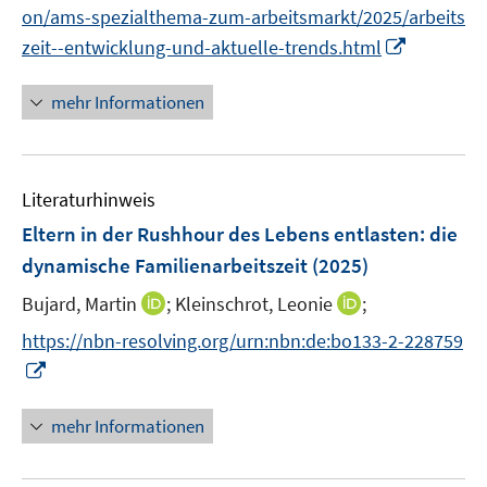
e
f
f
on/ams-spezialthema-zum-arbeitsmarkt/2025/arbeits
ö
r
f
f
I
zeit--entwicklung-und-aktuelle-trends.html
f
ö
n
n
n
f
f
e
e
n
n
mehr Informationen
f
n
n
e
e
n
u
n
e
e
n
Literaturhinweis
m
F
Eltern in der Rushhour des Lebens entlasten
:
die
e
dynamische Familienarbeitszeit
(2025)
n
I
I
Bujard, Martin
;
Kleinschrot, Leonie
;
s
n
n
t
https://nbn-resolving.org/urn:nbn:de:bo133-2-228759
n
n
e
I
e
e
r
n
u
u
ö
n
mehr Informationen
e
e
f
e
m
m
f
u
F
F