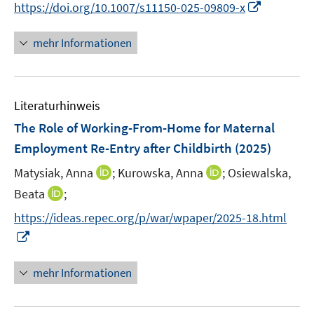
t
I
https://doi.org/10.1007/s11150-025-09809-x
n
n
e
n
e
e
r
n
mehr Informationen
u
u
ö
e
e
e
f
u
m
m
f
e
F
F
n
Literaturhinweis
m
e
e
e
F
The Role of Working-From-Home for Maternal
n
n
n
e
Employment Re-Entry after Childbirth
(2025)
s
s
n
t
t
I
I
Matysiak, Anna
;
Kurowska, Anna
;
Osiewalska,
s
e
e
n
n
t
I
Beata
;
r
r
n
n
e
n
https://ideas.repec.org/p/war/wpaper/2025-18.html
ö
ö
e
e
r
n
I
f
f
u
u
ö
e
n
f
f
e
e
f
u
n
n
n
mehr Informationen
m
m
f
e
e
e
e
F
F
n
m
u
n
n
e
e
e
F