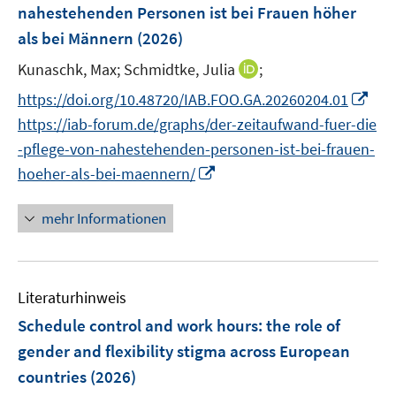
e
nahestehenden Personen ist bei Frauen höher
s
n
als bei Männern
(2026)
t
s
e
t
I
Kunaschk, Max;
Schmidtke, Julia
;
r
e
n
I
https://doi.org/10.48720/IAB.FOO.GA.20260204.01
ö
r
n
n
f
https://iab-forum.de/graphs/der-zeitaufwand-fuer-die
ö
e
n
f
-pflege-von-nahestehenden-personen-ist-bei-frauen-
f
u
e
n
I
f
hoeher-als-bei-maennern/
e
u
e
n
n
m
e
n
n
e
F
mehr Informationen
m
e
n
e
F
u
n
e
e
s
n
Literaturhinweis
m
t
s
F
e
Schedule control and work hours: the role of
t
e
r
gender and flexibility stigma across European
e
n
ö
r
countries
(2026)
s
f
ö