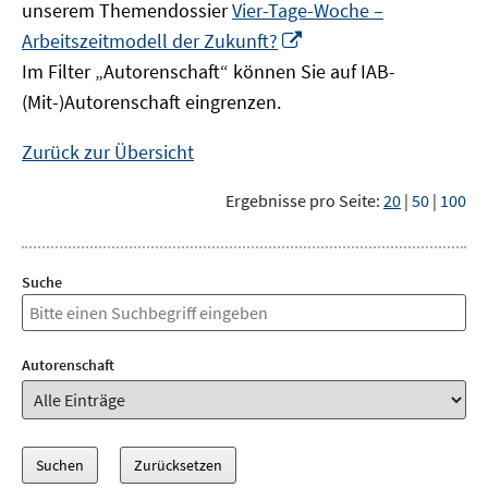
unserem Themendossier
Vier-Tage-Woche –
In
Arbeitszeitmodell der Zukunft?
neuem
Im Filter „Autorenschaft“ können Sie auf IAB-
Fenster
(Mit-)Autorenschaft eingrenzen.
öffnen
Zurück zur Übersicht
Ergebnisse pro Seite:
20
|
50
|
100
Suche
Autorenschaft