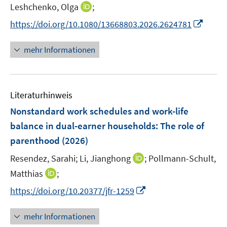
t
I
Leshchenko, Olga
;
f
f
e
n
n
I
f
https://doi.org/10.1080/13668803.2026.2624781
r
n
e
n
n
ö
e
n
n
e
mehr Informationen
f
u
e
n
f
e
u
n
m
e
e
F
Literaturhinweis
m
n
e
F
Nonstandard work schedules and work-life
n
e
balance in dual-earner households: The role of
s
n
parenthood
(2026)
t
s
e
t
I
Resendez, Sarahi;
Li, Jianghong
;
Pollmann-Schult,
r
e
n
I
Matthias
;
ö
r
n
n
f
I
https://doi.org/10.20377/jfr-1259
ö
e
n
f
n
f
u
e
n
n
mehr Informationen
f
e
u
e
e