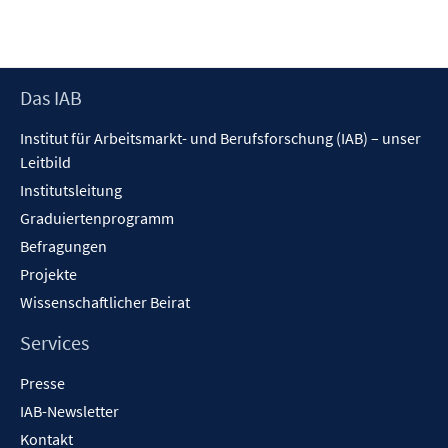
Footer
Das IAB
Inhalt
Institut für Arbeitsmarkt- und Berufsforschung (IAB) – unser
Leitbild
Institutsleitung
Graduiertenprogramm
Befragungen
Projekte
Wissenschaftlicher Beirat
Services
Presse
IAB-Newsletter
Kontakt