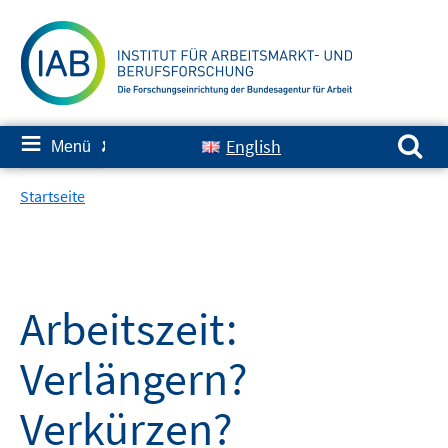
Springe
zum
Inhalt
Suchen nach:
≡
English
Menü
✘
Startseite
Arbeitszeit:
Verlängern?
Verkürzen?