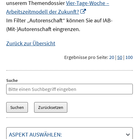
unserem Themendossier
Vier-Tage-Woche –
In
Arbeitszeitmodell der Zukunft?
neuem
Im Filter „Autorenschaft“ können Sie auf IAB-
Fenster
(Mit-)Autorenschaft eingrenzen.
öffnen
Zurück zur Übersicht
Ergebnisse pro Seite:
20
|
50
|
100
Suche
ASPEKT AUSWÄHLEN: