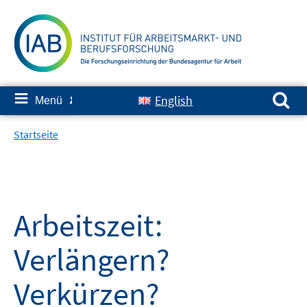
Springe
zum
Inhalt
Suchen nach:
≡
English
Menü
✘
Startseite
Arbeitszeit:
Verlängern?
Verkürzen?