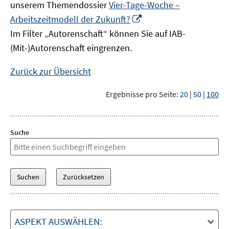
unserem Themendossier
Vier-Tage-Woche –
In
Arbeitszeitmodell der Zukunft?
neuem
Im Filter „Autorenschaft“ können Sie auf IAB-
Fenster
(Mit-)Autorenschaft eingrenzen.
öffnen
Zurück zur Übersicht
Ergebnisse pro Seite:
20
|
50
|
100
Suche
ASPEKT AUSWÄHLEN: