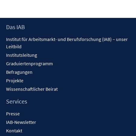
Footer
Das IAB
Inhalt
Institut für Arbeitsmarkt- und Berufsforschung (IAB) – unser
Leitbild
Institutsleitung
Graduiertenprogramm
Befragungen
Projekte
Wissenschaftlicher Beirat
Services
Presse
IAB-Newsletter
Kontakt