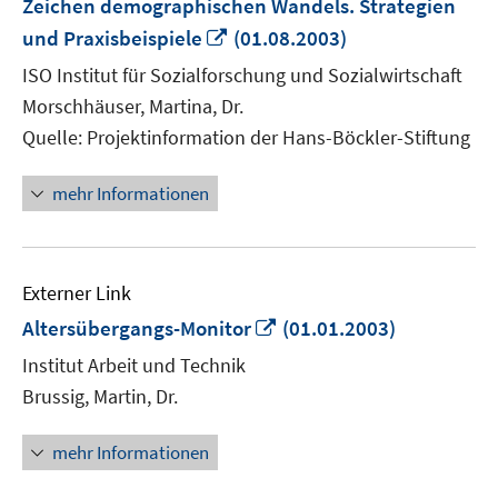
Zeichen demographischen Wandels. Strategien
In
und Praxisbeispiele
(01.08.2003)
neuem
ISO Institut für Sozialforschung und Sozialwirtschaft
Fenster
Morschhäuser, Martina, Dr.
öffnen
Quelle: Projektinformation der Hans-Böckler-Stiftung
mehr Informationen
Externer Link
In
Altersübergangs-Monitor
(01.01.2003)
neuem
Institut Arbeit und Technik
Fenster
Brussig, Martin, Dr.
öffnen
mehr Informationen