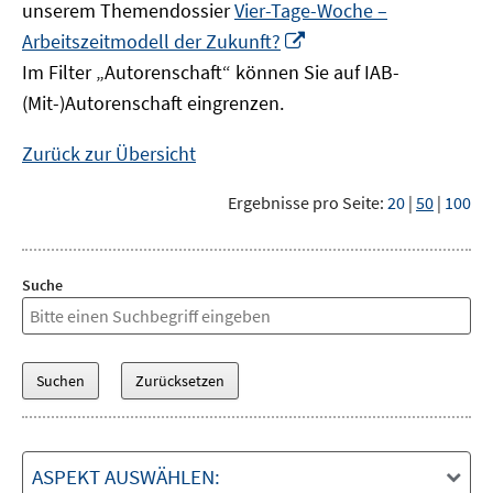
unserem Themendossier
Vier-Tage-Woche –
In
Arbeitszeitmodell der Zukunft?
neuem
Im Filter „Autorenschaft“ können Sie auf IAB-
Fenster
(Mit-)Autorenschaft eingrenzen.
öffnen
Zurück zur Übersicht
Ergebnisse pro Seite:
20
|
50
|
100
Suche
ASPEKT AUSWÄHLEN: