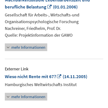
In
berufliche Belastung
(01.01.2006)
neuem
Gesellschaft für Arbeits-, Wirtschafts-und
Fenster
Organisationspsychologische Forschung
öffnen
Nachreiner, Friedhelm, Prof. Dr.
Quelle: Projektinformation der GAWO
mehr Informationen
Externer Link
In
Wieso nicht Rente mit 67?
(14.11.2005)
neuem
Hamburgisches Weltwirtschafts Institut
Fenster
öffnen
mehr Informationen