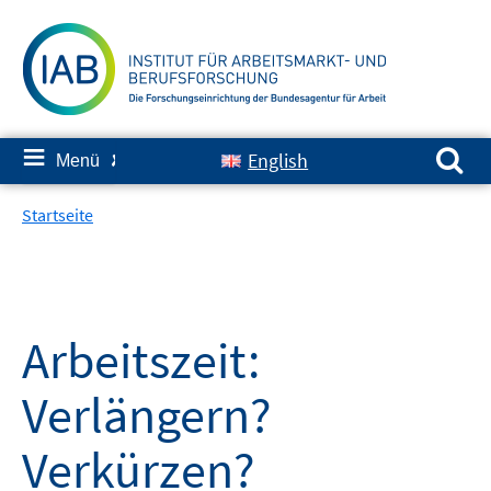
Springe
zum
Inhalt
Suchen nach:
≡
English
Menü
✘
Startseite
Arbeitszeit:
Verlängern?
Verkürzen?