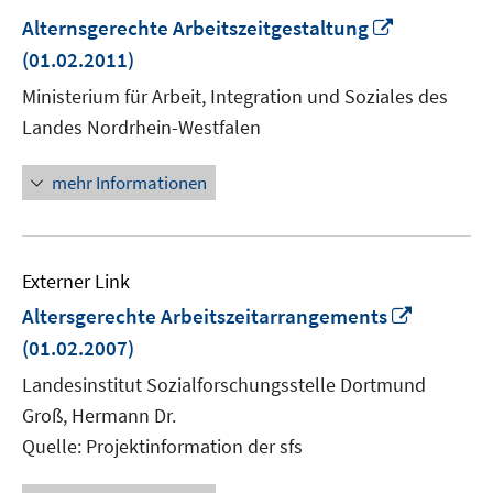
In
Alternsgerechte Arbeitszeitgestaltung
neuem
(01.02.2011)
Fenster
Ministerium für Arbeit, Integration und Soziales des
öffnen
Landes Nordrhein-Westfalen
mehr Informationen
Externer Link
In
Altersgerechte Arbeitszeitarrangements
neuem
(01.02.2007)
Fenster
Landesinstitut Sozialforschungsstelle Dortmund
öffnen
Groß, Hermann Dr.
Quelle: Projektinformation der sfs