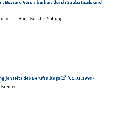
ten. Bessere Vereinbarkeit durch Sabbaticals und
tut in der Hans-Böckler-Stiftung
In
g jenseits des Berufsalltags
(01.01.1999)
neuem
ät Bremen
Fenster
öffnen