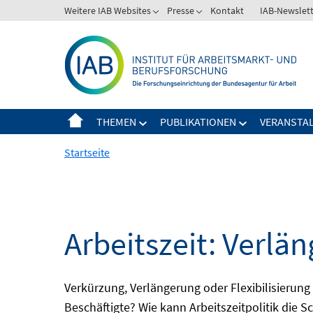
Springe
Weitere IAB Websites
Presse
Kontakt
IAB-Newslet
zum
Inhalt
THEMEN
PUBLIKATIONEN
VERANSTA
Startseite
Arbeitszeit: Verlän
Verkürzung, Verlängerung oder Flexibilisieru
Beschäftigte? Wie kann Arbeitszeitpolitik die 