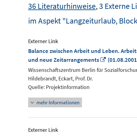
36 Literaturhinweise
,
3 Externe L
im Aspekt "Langzeiturlaub, Block
Externer Link
Balance zwischen Arbeit und Leben. Arbeits
In
und neue Zeitarrangements
(01.08.2001
neuem
Wissenschaftszentrum Berlin für Sozialforschu
Fenster
Hildebrandt, Eckart, Prof. Dr.
öffnen
Quelle: Projektinformation
mehr Informationen
Externer Link