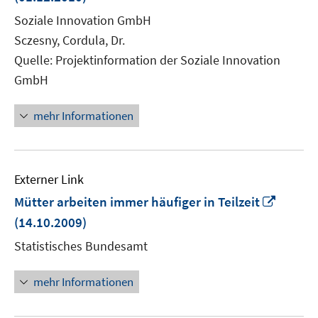
Fe
Soziale Innovation GmbH
öf
Sczesny, Cordula, Dr.
Quelle: Projektinformation der Soziale Innovation
GmbH
mehr Informationen
Externer Link
In
Mütter arbeiten immer häufiger in Teilzeit
neuem
(14.10.2009)
Fenste
Statistisches Bundesamt
öffnen
mehr Informationen