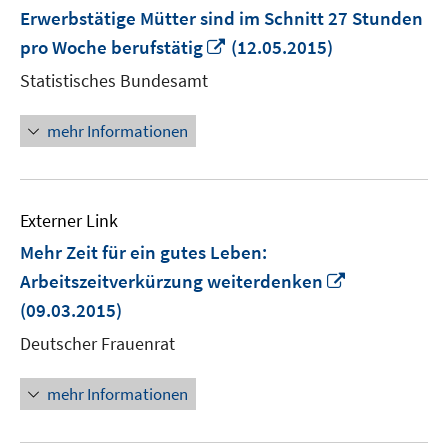
Erwerbstätige Mütter sind im Schnitt 27 Stunden
In
pro Woche berufstätig
(12.05.2015)
neuem
Statistisches Bundesamt
Fenster
öffnen
mehr Informationen
Externer Link
Mehr Zeit für ein gutes Leben:
In
Arbeitszeitverkürzung weiterdenken
neuem
(09.03.2015)
Fenster
Deutscher Frauenrat
öffnen
mehr Informationen