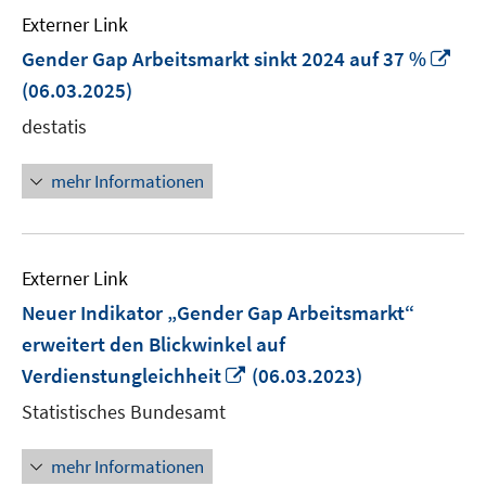
Externer Link
In
Gender Gap Arbeitsmarkt sinkt 2024 auf 37 %
ne
(06.03.2025)
Fen
destatis
öff
mehr Informationen
Externer Link
Neuer Indikator „Gender Gap Arbeitsmarkt“
erweitert den Blickwinkel auf
In
Verdienstungleichheit
(06.03.2023)
neuem
Statistisches Bundesamt
Fenster
öffnen
mehr Informationen