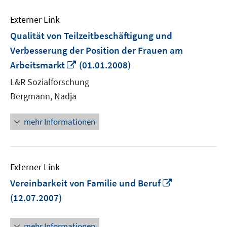
Externer Link
Qualität von Teilzeitbeschäftigung und
Verbesserung der Position der Frauen am
In
Arbeitsmarkt
(01.01.2008)
neuem
L&R Sozialforschung
Fenster
Bergmann, Nadja
öffnen
mehr Informationen
Externer Link
In
Vereinbarkeit von Familie und Beruf
neuem
(12.07.2007)
Fenster
öffnen
mehr Informationen