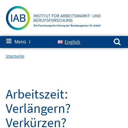
Springe
zum
Inhalt
Suchen nach:
≡
English
Menü
✘
Startseite
Arbeitszeit:
Verlängern?
Verkürzen?