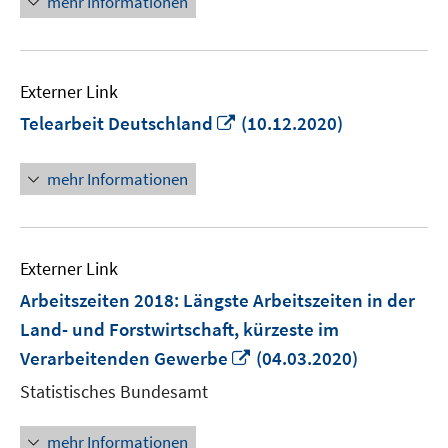
mehr Informationen
Externer Link
In
Telearbeit Deutschland
(10.12.2020)
neuem
Fenster
mehr Informationen
öffnen
Externer Link
Arbeitszeiten 2018: Längste Arbeitszeiten in der
Land- und Forstwirtschaft, kürzeste im
In
Verarbeitenden Gewerbe
(04.03.2020)
neuem
Statistisches Bundesamt
Fenster
öffnen
mehr Informationen