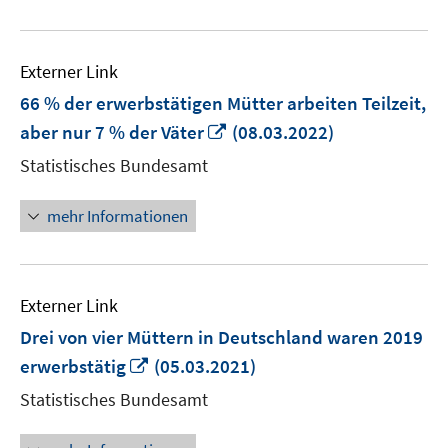
Externer Link
66 % der erwerbstätigen Mütter arbeiten Teilzeit,
In
aber nur 7 % der Väter
(08.03.2022)
neuem
Statistisches Bundesamt
Fenster
öffnen
mehr Informationen
Externer Link
Drei von vier Müttern in Deutschland waren 2019
In
erwerbstätig
(05.03.2021)
neuem
Statistisches Bundesamt
Fenster
öffnen