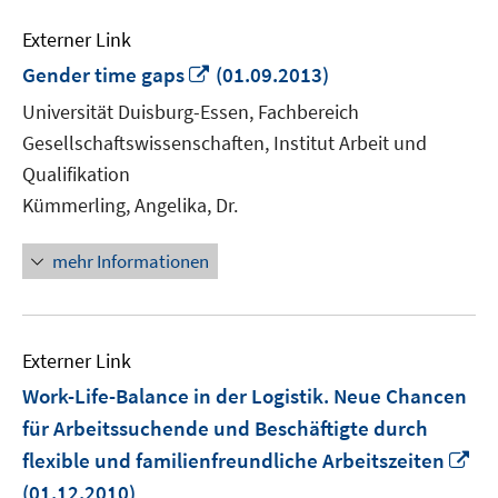
Externer Link
In
Gender time gaps
(01.09.2013)
neuem
Universität Duisburg-Essen, Fachbereich
Fenster
Gesellschaftswissenschaften, Institut Arbeit und
öffnen
Qualifikation
Kümmerling, Angelika, Dr.
mehr Informationen
Externer Link
Work-Life-Balance in der Logistik. Neue Chancen
für Arbeitssuchende und Beschäftigte durch
In
flexible und familienfreundliche Arbeitszeiten
ne
(01.12.2010)