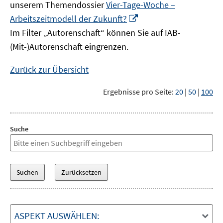
unserem Themendossier
Vier-Tage-Woche –
In
Arbeitszeitmodell der Zukunft?
neuem
Im Filter „Autorenschaft“ können Sie auf IAB-
Fenster
(Mit-)Autorenschaft eingrenzen.
öffnen
Zurück zur Übersicht
Ergebnisse pro Seite:
20
|
50
|
100
Suche
ASPEKT AUSWÄHLEN: