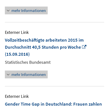
Fenster
öffnen
mehr Informationen
Externer Link
Vollzeitbeschäftigte arbeiteten 2015 im
In
Durchschnitt 40,5 Stunden pro Woche
neuem
(15.09.2016)
Fenster
Statistisches Bundesamt
öffnen
mehr Informationen
Externer Link
Gender Time Gap in Deutschland: Frauen zahlen