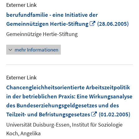
Externer Link
berufundfamilie - eine Initiative der
In
Gemeinnützigen Hertie-Stiftung
(28.06.2005)
neuem
Gemeinnützige Hertie-Stiftung
Fenster
öffnen
mehr Informationen
Externer Link
Chancengleichheitsorientierte Arbeitszeitpolitik
in der betrieblichen Praxis: Eine Wirkungsanalyse
des Bundeserziehungsgeldgesetzes und des
In
Teilzeit- und Befristungsgesetzes
(01.02.2005)
neuem
Universität Duisburg-Essen, Institut für Soziologie
Fenster
Koch, Angelika
öffnen