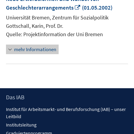
In
Geschlechterarrangements
(01.05.2002)
neuem
Universität Bremen, Zentrum für Sozialpolitik
Fenster
Gottschall, Karin, Prof. Dr.
öffnen
Quelle: Projektinformation der Uni Bremen
mehr Informationen
Footer
Das IAB
Inhalt
Institut für Arbeitsmarkt- und Berufsforschung (IAB) – unser
Leitbild
Institutsleitung
Graduiertenprogramm