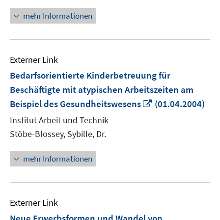
mehr Informationen
Externer Link
Bedarfsorientierte Kinderbetreuung für
Beschäftigte mit atypischen Arbeitszeiten am
In
Beispiel des Gesundheitswesens
(01.04.2004)
neuem
Institut Arbeit und Technik
Fenster
Stöbe-Blossey, Sybille, Dr.
öffnen
mehr Informationen
Externer Link
Neue Erwerbsformen und Wandel von