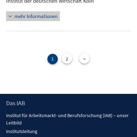
Institut der deutschen Wirtschaft Köln
Fenster
öffnen
mehr Informationen
1
2
>
Footer
Das IAB
Inhalt
Institut für Arbeitsmarkt- und Berufsforschung (IAB) – unser
Leitbild
Institutsleitung