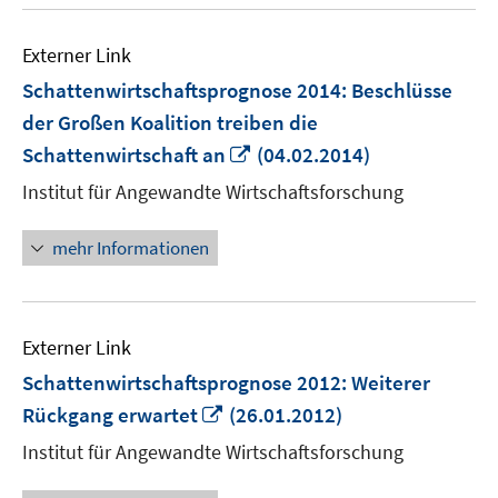
Externer Link
Schattenwirtschaftsprognose 2014: Beschlüsse
der Großen Koalition treiben die
In
Schattenwirtschaft an
(04.02.2014)
neuem
Institut für Angewandte Wirtschaftsforschung
Fenster
öffnen
mehr Informationen
Externer Link
Schattenwirtschaftsprognose 2012: Weiterer
In
Rückgang erwartet
(26.01.2012)
neuem
Institut für Angewandte Wirtschaftsforschung
Fenster
öffnen