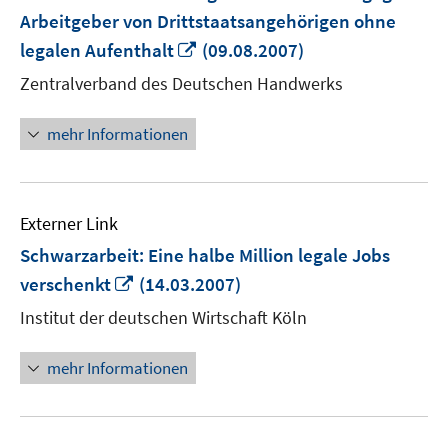
Arbeitgeber von Drittstaatsangehörigen ohne
In
legalen Aufenthalt
(09.08.2007)
neuem
Zentralverband des Deutschen Handwerks
Fenster
öffnen
mehr Informationen
Externer Link
Schwarzarbeit: Eine halbe Million legale Jobs
In
verschenkt
(14.03.2007)
neuem
Institut der deutschen Wirtschaft Köln
Fenster
öffnen
mehr Informationen