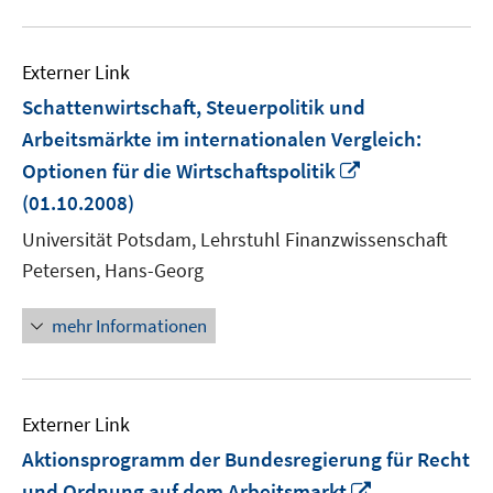
Externer Link
Schattenwirtschaft, Steuerpolitik und
Arbeitsmärkte im internationalen Vergleich:
In
Optionen für die Wirtschaftspolitik
neuem
(01.10.2008)
Fenster
Universität Potsdam, Lehrstuhl Finanzwissenschaft
öffnen
Petersen, Hans-Georg
mehr Informationen
Externer Link
Aktionsprogramm der Bundesregierung für Recht
In
und Ordnung auf dem Arbeitsmarkt