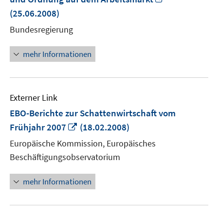
neuem
(25.06.2008)
Fenster
Bundesregierung
öffnen
mehr Informationen
Externer Link
EBO-Berichte zur Schattenwirtschaft vom
In
Frühjahr 2007
(18.02.2008)
neuem
Europäische Kommission, Europäisches
Fenster
Beschäftigungsobservatorium
öffnen
mehr Informationen