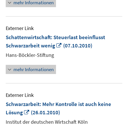
mehr Informationen
Externer Link
Schattenwirtschaft: Steuerlast beeinflusst
In
Schwarzarbeit wenig
(07.10.2010)
neuem
Hans-Böckler-Stiftung
Fenster
öffnen
mehr Informationen
Externer Link
Schwarzarbeit: Mehr Kontrolle ist auch keine
In
Lösung
(26.01.2010)
neuem
Institut der deutschen Wirtschaft Köln
Fenster