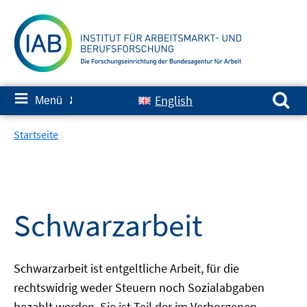
Springe
zum
Inhalt
Suchen nach:
≡
English
Menü
✘
Startseite
Schwarzarbeit
Schwarzarbeit ist entgeltliche Arbeit, für die
rechtswidrig weder Steuern noch Sozialabgaben
bezahlt werden. Sie ist Teil der im Verborgenen