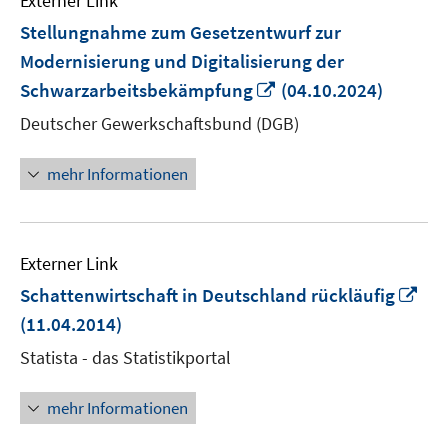
Externer Link
Stellungnahme zum Gesetzentwurf zur
Modernisierung und Digitalisierung der
In
Schwarzarbeitsbekämpfung
(04.10.2024)
neuem
Deutscher Gewerkschaftsbund (DGB)
Fenster
öffnen
mehr Informationen
Externer Link
In
Schattenwirtschaft in Deutschland rückläufig
ne
(11.04.2014)
Fen
Statista - das Statistikportal
öff
mehr Informationen