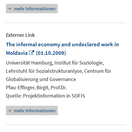
öffnen
mehr Informationen
Externer Link
The informal economy and undeclared work in
In
Moldavia
(01.10.2009)
neuem
Universität Hamburg, Institut für Soziologie,
Fenster
Lehrstuhl für Sozialstrukturanlyse, Centrum für
öffnen
Globalisierung und Governance
Pfau-Effinger, Birgit, Prof.Dr.
Quelle: Projektinformation in SOFIS
mehr Informationen