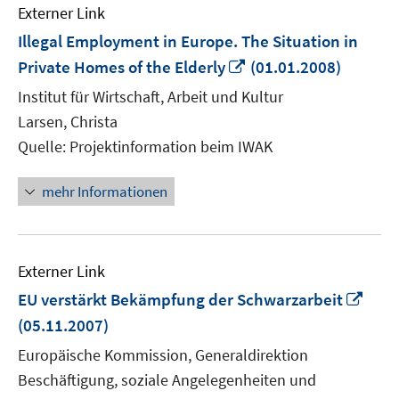
Externer Link
Illegal Employment in Europe. The Situation in
In
Private Homes of the Elderly
(01.01.2008)
neuem
Institut für Wirtschaft, Arbeit und Kultur
Fenster
Larsen, Christa
öffnen
Quelle: Projektinformation beim IWAK
mehr Informationen
Externer Link
In
EU verstärkt Bekämpfung der Schwarzarbeit
neu
(05.11.2007)
Fens
Europäische Kommission, Generaldirektion
öffn
Beschäftigung, soziale Angelegenheiten und