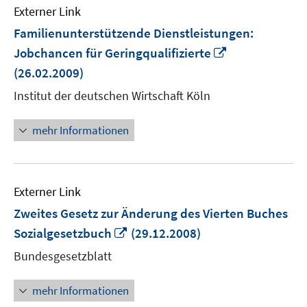
Externer Link
Familienunterstützende Dienstleistungen:
In
Jobchancen für Geringqualifizierte
neuem
(26.02.2009)
Fenster
Institut der deutschen Wirtschaft Köln
öffnen
mehr Informationen
Externer Link
Zweites Gesetz zur Änderung des Vierten Buches
In
Sozialgesetzbuch
(29.12.2008)
neuem
Bundesgesetzblatt
Fenster
öffnen
mehr Informationen