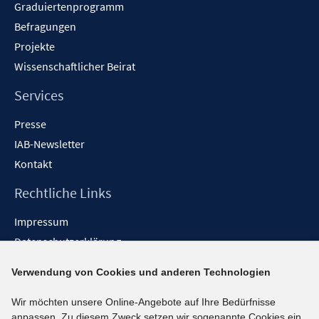
Graduiertenprogramm
Befragungen
Projekte
Wissenschaftlicher Beirat
Services
Presse
IAB-Newsletter
Kontakt
Rechtliche Links
Impressum
Datenschutzerklärung
Erklärung zur Barrierefreiheit
Verwendung von Cookies und anderen Technologien
Barrieren melden
Wir möchten unsere Online-Angebote auf Ihre Bedürfnisse
Social-Media-Kanäle
anpassen. Zu diesem Zweck setzen wir sogenannte Cookies ein.