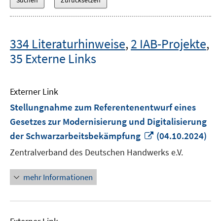
334 Literaturhinweise
,
2 IAB-Projekte
,
35 Externe Links
Externer Link
Stellungnahme zum Referentenentwurf eines
Gesetzes zur Modernisierung und Digitalisierung
In
der Schwarzarbeitsbekämpfung
(04.10.2024)
neuem
Zentralverband des Deutschen Handwerks e.V.
Fenster
öffnen
mehr Informationen