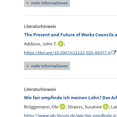
mehr Informationen
e
e
t
u
r
e
e
ö
r
m
Literaturhinweis
f
ö
F
The Present and Future of Works Councils 
f
f
e
n
f
Addison, John T.
;
I
n
e
n
n
https://doi.org/10.1007/s12122-025-09377-0
s
n
e
n
t
n
mehr Informationen
e
e
u
r
e
ö
m
Literaturhinweis
f
F
Wie fair empfinde ich meinen Lohn? Das A
f
e
n
Brüggemann, Ole
;
Strauss, Susanne
;
Lan
I
I
n
e
n
n
https://www.iab-forum.de/wie-fair-empfinde-