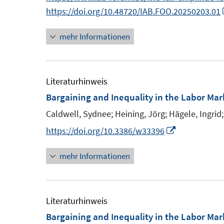
s
n
n
n
https://doi.org/10.48720/IAB.FOO.20250203.01
t
e
e
e
mehr Informationen
u
u
r
e
e
ö
m
m
f
F
F
Literaturhinweis
f
e
e
Bargaining and Inequality in the Labor Mar
n
n
n
e
Caldwell, Sydnee;
Heining, Jörg;
Hägele, Ingrid;
s
s
n
I
https://doi.org/10.3386/w33396
t
t
n
e
e
mehr Informationen
n
r
r
e
ö
ö
u
f
f
e
Literaturhinweis
f
f
m
Bargaining and Inequality in the Labor Mar
n
n