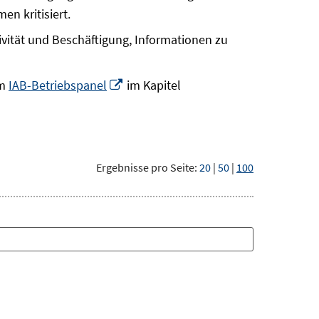
en kritisiert.
ivität und Beschäftigung, Informationen zu
In
rm
IAB-Betriebspanel
im Kapitel
neuem
Fenster
öffnen
Ergebnisse pro Seite:
20
|
50
|
100