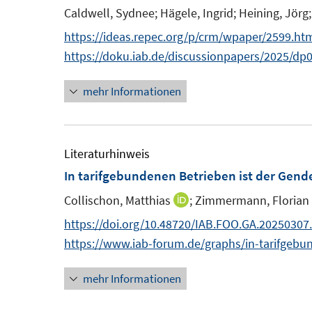
F
e
e
Caldwell, Sydnee;
Hägele, Ingrid;
Heining, Jörg;
e
n
n
https://ideas.repec.org/p/crm/wpaper/2599.ht
n
https://doku.iab.de/discussionpapers/2025/dp
s
t
mehr Informationen
e
r
ö
Literaturhinweis
f
In tarifgebundenen Betrieben ist der Gende
f
Collischon, Matthias
;
Zimmermann, Florian
I
n
n
e
https://doi.org/10.48720/IAB.FOO.GA.20250307
n
n
https://www.iab-forum.de/graphs/in-tarifgebu
e
mehr Informationen
u
e