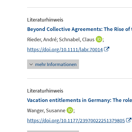
e
ö
ö
m
f
f
F
Literaturhinweis
f
f
e
Beyond Collective Agreements: The Rise o
n
n
n
e
e
Rieder, André;
Schnabel, Claus
;
I
s
n
n
n
I
https://doi.org/10.1111/labr.70014
t
n
n
e
mehr Informationen
e
n
r
u
e
ö
e
u
f
m
e
Literaturhinweis
f
F
m
Vacation entitlements in Germany: The role
n
e
F
e
Wanger, Susanne
;
I
n
e
n
n
https://doi.org/10.1177/23970022251379805
s
n
n
t
s