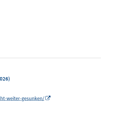
026)
I
cht-weiter-gesunken/
n
n
e