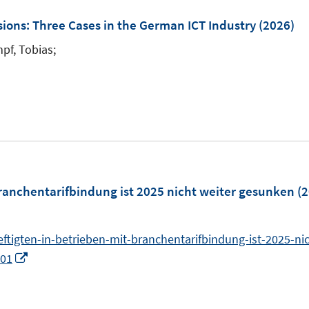
e
e
m
sions: Three Cases in the German ICT Industry
(2026)
n
F
pf, Tobias;
s
e
I
t
n
n
e
s
n
r
t
e
ö
e
u
f
r
e
f
ö
m
Branchentarifbindung ist 2025 nicht weiter gesunken
(2
n
f
F
e
f
e
n
n
eftigten-in-betrieben-mit-branchentarifbindung-ist-2025-ni
n
e
I
.01
s
n
n
t
n
e