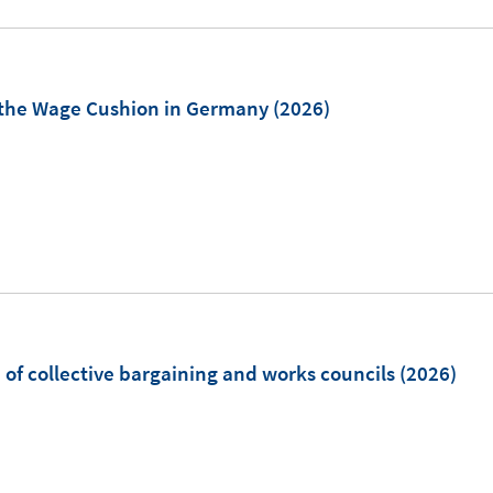
e
r
u
ö
e
f
m
f the Wage Cushion in Germany
(2026)
f
F
n
e
e
n
n
s
t
e
r
ö
 of collective bargaining and works councils
(2026)
f
f
n
I
e
n