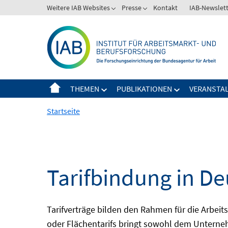
Springe
Weitere IAB Websites
Presse
Kontakt
IAB-Newslet
zum
Inhalt
THEMEN
PUBLIKATIONEN
VERANSTA
Startseite
Tarifbindung in D
Tarifverträge bilden den Rahmen für die Arbei
oder Flächentarifs bringt sowohl dem Unterne