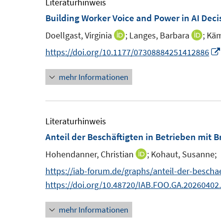
m
Literaturhinweis
e
e
F
Building Worker Voice and Power in AI Deci
n
n
e
Doellgast, Virginia
;
Langes, Barbara
;
Käm
I
I
s
s
n
n
n
https://doi.org/10.1177/07308884251412886
t
t
s
n
n
e
e
t
mehr Informationen
e
e
r
r
e
u
u
ö
ö
r
e
e
f
f
ö
m
m
Literaturhinweis
f
f
f
F
F
Anteil der Beschäftigten in Betrieben mit 
n
n
f
e
e
e
e
n
Hohendanner, Christian
;
Kohaut, Susanne;
I
n
n
n
n
e
n
https://iab-forum.de/graphs/anteil-der-bescha
s
s
n
n
https://doi.org/10.48720/IAB.FOO.GA.20260402
t
t
e
e
e
mehr Informationen
u
r
r