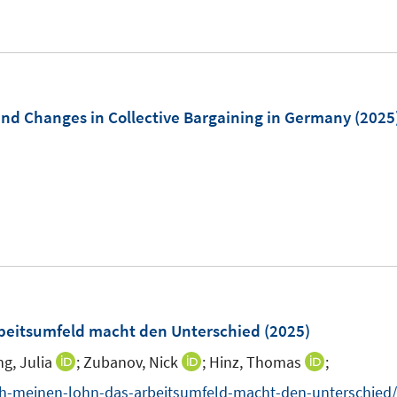
n
n
e
u
e
m
and Changes in Collective Bargaining in Germany
(2025
F
e
I
n
n
s
n
t
e
e
u
r
e
ö
m
rbeitsumfeld macht den Unterschied
(2025)
f
F
f
g, Julia
;
Zubanov, Nick
;
Hinz, Thomas
;
I
I
I
e
n
n
n
n
ich-meinen-lohn-das-arbeitsumfeld-macht-den-unterschied/