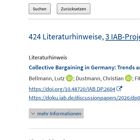
424 Literaturhinweise
,
3 IAB-Proj
Literaturhinweis
Collective Bargaining in Germany: Trends 
Bellmann, Lutz
;
Dustmann, Christian
;
Fi
I
I
n
n
I
https://doi.org/10.48720/IAB.DP.2604
n
n
n
https://doku.iab.de/discussionpapers/2026/dp
e
e
n
mehr Informationen
u
u
e
e
e
u
m
m
e
F
F