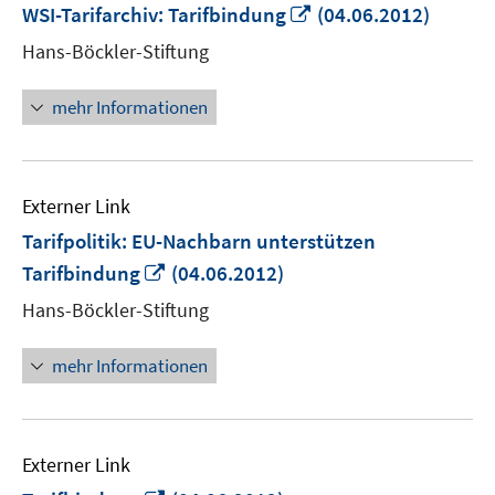
In
WSI-Tarifarchiv: Tarifbindung
(04.06.2012)
neuem
Hans-Böckler-Stiftung
Fenster
öffnen
mehr Informationen
Externer Link
Tarifpolitik: EU-Nachbarn unterstützen
In
Tarifbindung
(04.06.2012)
neuem
Hans-Böckler-Stiftung
Fenster
öffnen
mehr Informationen
Externer Link