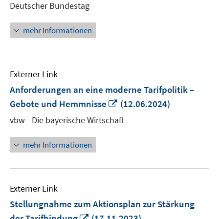
Deutscher Bundestag
Fenster
öffnen
mehr Informationen
Externer Link
Anforderungen an eine moderne Tarifpolitik –
In
Gebote und Hemmnisse
(12.06.2024)
neuem
vbw - Die bayerische Wirtschaft
Fenster
öffnen
mehr Informationen
Externer Link
Stellungnahme zum Aktionsplan zur Stärkung
In
der Tarifbindung
(17.11.2023)