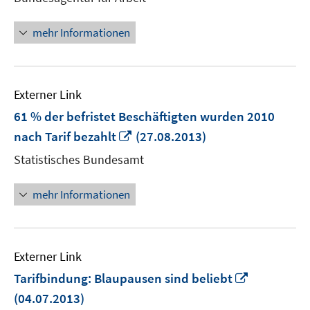
öffnen
mehr Informationen
Externer Link
61 % der befristet Beschäftigten wurden 2010
In
nach Tarif bezahlt
(27.08.2013)
neuem
Statistisches Bundesamt
Fenster
öffnen
mehr Informationen
Externer Link
In
Tarifbindung: Blaupausen sind beliebt
neuem
(04.07.2013)
Fenster