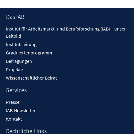
Footer
Das IAB
Inhalt
Institut für Arbeitsmarkt- und Berufsforschung (IAB) – unser
Leitbild
Institutsleitung
Graduiertenprogramm
Befragungen
Projekte
Wissenschaftlicher Beirat
Services
Presse
IAB-Newsletter
Kontakt
Rechtliche Links