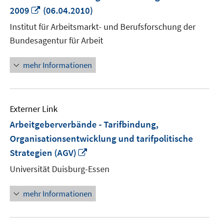
In
2009
(06.04.2010)
neuem
Institut für Arbeitsmarkt- und Berufsforschung der
Fenster
Bundesagentur für Arbeit
öffnen
mehr Informationen
Externer Link
Arbeitgeberverbände - Tarifbindung,
Organisationsentwicklung und tarifpolitische
In
Strategien (AGV)
neuem
Universität Duisburg-Essen
Fenster
öffnen
mehr Informationen