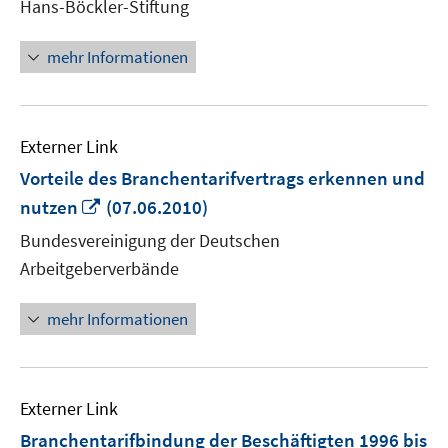
Hans-Böckler-Stiftung
öffn
mehr Informationen
Externer Link
Vorteile des Branchentarifvertrags erkennen und
In
nutzen
(07.06.2010)
neuem
Bundesvereinigung der Deutschen
Fenster
Arbeitgeberverbände
öffnen
mehr Informationen
Externer Link
Branchentarifbindung der Beschäftigten 1996 bis