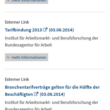
mehr Informationen
Externer Link
In
Tarifbindung 2013
(03.06.2014)
neuem
Institut für Arbeitsmarkt- und Berufsforschung der
Fenster
Bundesagentur für Arbeit
öffnen
mehr Informationen
Externer Link
Branchentarifverträge gelten für die Hälfte der
In
Beschäftigten
(03.06.2014)
neuem
Institut für Arbeitsmarkt- und Berufsforschung der
Fenster
Bundesagentur für Arbeit