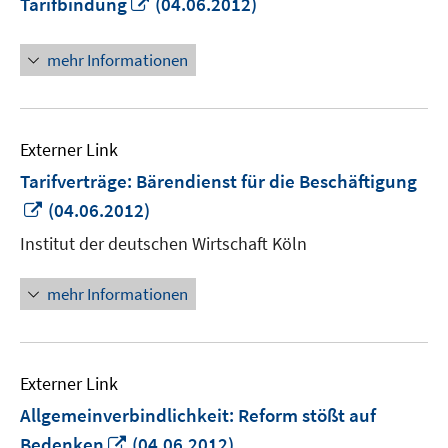
In
Tarifbindung
(04.06.2012)
neuem
Fenster
mehr Informationen
öffnen
Externer Link
Tarifverträge: Bärendienst für die Beschäftigung
In
(04.06.2012)
neuem
Institut der deutschen Wirtschaft Köln
Fenster
öffnen
mehr Informationen
Externer Link
Allgemeinverbindlichkeit: Reform stößt auf
In
Bedenken
(04.06.2012)