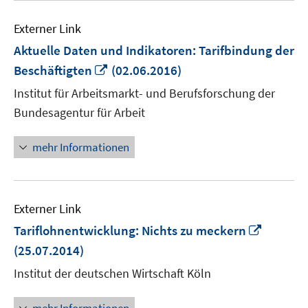
Externer Link
Aktuelle Daten und Indikatoren: Tarifbindung der
In
Beschäftigten
(02.06.2016)
neuem
Institut für Arbeitsmarkt- und Berufsforschung der
Fenster
Bundesagentur für Arbeit
öffnen
mehr Informationen
Externer Link
In
Tariflohnentwicklung: Nichts zu meckern
neuem
(25.07.2014)
Fenster
Institut der deutschen Wirtschaft Köln
öffnen