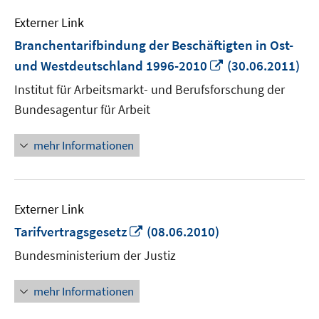
Externer Link
Branchentarifbindung der Beschäftigten in Ost-
In
und Westdeutschland 1996-2010
(30.06.2011)
neuem
Institut für Arbeitsmarkt- und Berufsforschung der
Fenster
Bundesagentur für Arbeit
öffnen
mehr Informationen
Externer Link
In
Tarifvertragsgesetz
(08.06.2010)
neuem
Bundesministerium der Justiz
Fenster
öffnen
mehr Informationen