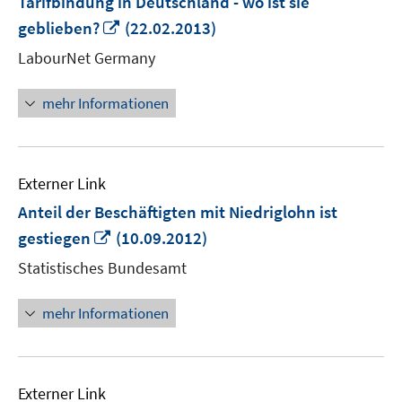
Tarifbindung in Deutschland - wo ist sie
In
geblieben?
(22.02.2013)
neuem
LabourNet Germany
Fenster
öffnen
mehr Informationen
Externer Link
Anteil der Beschäftigten mit Niedriglohn ist
In
gestiegen
(10.09.2012)
neuem
Statistisches Bundesamt
Fenster
öffnen
mehr Informationen
Externer Link