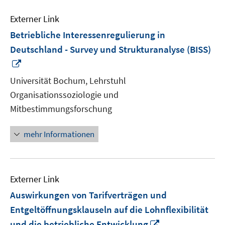
Externer Link
Betriebliche Interessenregulierung in
Deutschland - Survey und Strukturanalyse (BISS)
In
neuem
Universität Bochum, Lehrstuhl
Fenster
Organisationssoziologie und
öffnen
Mitbestimmungsforschung
mehr Informationen
Externer Link
Auswirkungen von Tarifverträgen und
Entgeltöffnungsklauseln auf die Lohnflexibilität
In
und die betriebliche Entwicklung