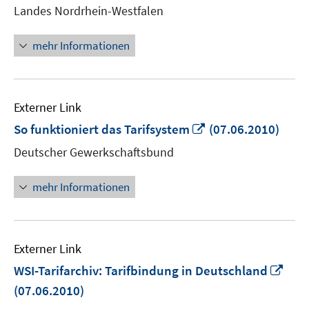
Landes Nordrhein-Westfalen
öffnen
mehr Informationen
Externer Link
In
So funktioniert das Tarifsystem
(07.06.2010)
neuem
Deutscher Gewerkschaftsbund
Fenster
öffnen
mehr Informationen
Externer Link
In
WSI-Tarifarchiv: Tarifbindung in Deutschland
neu
(07.06.2010)
Fens