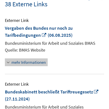
38 Externe Links
Externer Link
Vergaben des Bundes nur noch zu
In
Tarifbedingungen
(06.08.2025)
neuem
Bundesministerium für Arbeit und Soziales BMAS
Fenster
Quelle: BMAS Website
öffnen
mehr Informationen
Externer Link
In
Bundeskabinett beschließt Tariftreuegesetz
neu
(27.11.2024)
Fens
Bundesministerium für Arbeit und Soziales
öffn