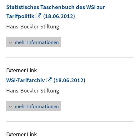
Statistisches Taschenbuch des WSI zur
In
Tarifpolitik
(18.06.2012)
neuem
Hans-Böckler-Stiftung
Fenster
öffnen
mehr Informationen
Externer Link
In
WSI-Tarifarchiv
(18.06.2012)
neuem
Hans-Böckler-Stiftung
Fenster
öffnen
mehr Informationen
Externer Link