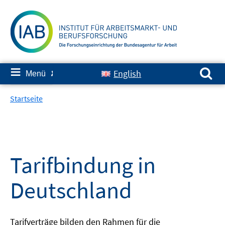
Springe
zum
Inhalt
Suchen nach:
≡
English
Menü
✘
Startseite
Tarifbindung in
Deutschland
Tarifverträge bilden den Rahmen für die