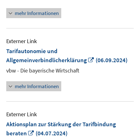
mehr Informationen
Externer Link
Tarifautonomie und
In
Allgemeinverbindlicherklärung
(06.09.2024)
neuem
vbw - Die bayerische Wirtschaft
Fenster
öffnen
mehr Informationen
Externer Link
Aktionsplan zur Stärkung der Tarifbindung
In
beraten
(04.07.2024)
neuem