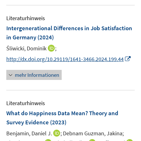
e
n
n
u
e
n
m
e
n
e
F
Literaturhinweis
m
n
e
F
Intergenerational Differences in Job Satisfaction
n
e
in Germany
(2024)
s
n
t
I
Śliwicki, Dominik
;
s
e
n
t
I
http://dx.doi.org/10.29119/1641-3466.2024.199.44
r
n
e
n
ö
e
r
n
mehr Informationen
f
u
ö
e
f
e
f
u
n
m
f
e
e
F
n
Literaturhinweis
m
n
e
e
F
What do Happiness Data Mean? Theory and
n
n
e
Survey Evidence
(2023)
s
n
t
I
Benjamin, Daniel J.
;
Debnam Guzman, Jakina;
s
e
n