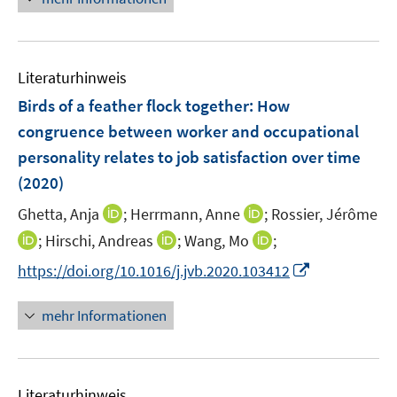
u
ö
e
e
f
u
m
f
e
F
n
Literaturhinweis
m
e
e
F
Birds of a feather flock together: How
n
n
e
congruence between worker and occupational
s
n
personality relates to job satisfaction over time
t
s
e
(2020)
t
r
e
I
I
Ghetta, Anja
;
Herrmann, Anne
;
Rossier, Jérôme
ö
r
n
n
I
I
I
;
Hirschi, Andreas
;
Wang, Mo
;
f
ö
n
n
n
n
n
f
I
f
https://doi.org/10.1016/j.jvb.2020.103412
e
e
n
n
n
n
n
f
u
u
e
e
e
e
n
n
mehr Informationen
e
e
u
u
u
n
e
e
m
m
e
e
e
u
n
F
F
m
m
m
e
e
e
F
F
F
Literaturhinweis
m