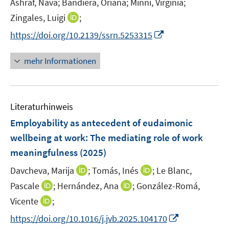
Ashraf, Nava;
Bandiera, Oriana;
s
Minni, Virginia;
n
t
I
Zingales, Luigi
;
s
e
n
t
I
https://doi.org/10.2139/ssrn.5253315
r
n
e
n
ö
e
r
n
mehr Informationen
f
u
ö
e
f
e
f
u
n
m
f
e
e
F
n
Literaturhinweis
m
n
e
e
F
Employability as antecedent of eudaimonic
n
n
e
wellbeing at work: The mediating role of work
s
n
meaningfulness
(2025)
t
s
e
t
I
I
Davcheva, Marija
;
Tomás, Inés
;
Le Blanc,
r
e
n
n
I
I
Pascale
;
Hernández, Ana
;
González-Romá,
ö
r
n
n
n
n
I
Vicente
;
f
ö
e
e
n
n
n
f
I
f
https://doi.org/10.1016/j.jvb.2025.104170
u
u
e
e
n
n