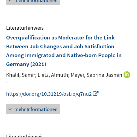
mehr Informationen
f
e
f
e
e
e
n
m
f
u
n
n
e
F
n
e
n
e
e
Literaturhinweis
m
n
n
F
Overqualification as Moderator for the Link
s
e
Between Job Changes and Job Satisfaction
t
n
e
Among Immigrated and Native-born People in
s
r
Germany
(2021)
t
ö
e
Khalil, Samir;
Lietz, Almuth;
Mayer, Sabrina Jasmin
f
r
f
;
I
ö
n
n
I
https://doi.org/10.31219/osf.io/q7nu2
f
e
n
n
f
n
e
n
n
mehr Informationen
u
e
e
e
u
n
m
e
F
Literaturhinweis
m