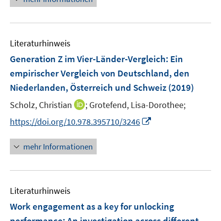
u
ö
e
e
f
u
m
f
e
F
n
Literaturhinweis
m
e
e
F
Generation Z im Vier-Länder-Vergleich
:
Ein
n
n
e
empirischer Vergleich von Deutschland, den
s
n
Niederlanden, Österreich und Schweiz
t
(2019)
s
e
t
I
Scholz, Christian
;
Grotefend, Lisa-Dorothee;
r
e
n
I
https://doi.org/10.978.395710/3246
ö
r
n
n
f
ö
e
n
f
mehr Informationen
f
u
e
n
f
e
u
e
n
m
e
n
e
F
Literaturhinweis
m
n
e
F
Work engagement as a key for unlocking
n
e
performance
:
An investigation across different