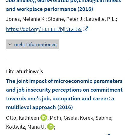
Job anxiety, work-related psychological illness
e
and workplace performance
(2016)
n
Jones, Melanie K.;
Sloane, Peter J.;
Latreille, P. L.;
s
t
I
https://doi.org/10.1111/bjir.12159
e
n
r
n
mehr Informationen
ö
e
f
u
f
e
n
Literaturhinweis
m
e
F
The joint impact of microeconomic parameters
n
e
and job insecurity perceptions on commitment
n
towards one's job, occupation and career
:
a
s
multilevel approach
(2016)
t
e
I
Otto, Kathleen
;
Mohr, Gisela;
Korek, Sabine;
r
n
I
Kottwitz, Maria U.
;
ö
n
n