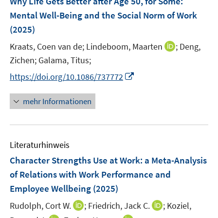
Why Life Gets Better after Age 50, for Some:
n
e
Mental Well-Being and the Social Norm of Work
s
n
(2025)
t
s
e
t
I
Kraats, Coen van de;
Lindeboom, Maarten
;
Deng,
r
e
n
Zichen;
Galama, Titus;
ö
r
n
I
f
https://doi.org/10.1086/737772
ö
e
n
f
f
u
n
n
mehr Informationen
f
e
e
e
n
m
u
n
e
F
e
n
e
Literaturhinweis
m
n
F
Character Strengths Use at Work: a Meta-Analysis
s
e
of Relations with Work Performance and
t
n
e
Employee Wellbeing
(2025)
s
r
t
I
I
Rudolph, Cort W.
;
Friedrich, Jack C.
;
Koziel,
ö
e
n
n