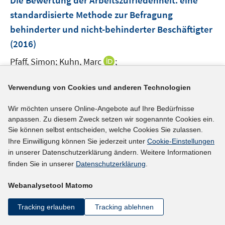
Die Bewertung der Arbeitszufriedenheit
:
eine
n
n
n
e
standardisierte Methode zur Befragung
s
s
n
behinderter und nicht-behinderter Beschäftigter
t
t
s
e
e
(2016)
t
r
r
e
I
Pfaff, Simon;
Kuhn, Marc
;
ö
ö
r
n
f
I
f
https://doi.org/10.1515/arbeit-2016-0025
ö
n
f
n
f
Verwendung von Cookies und anderen Technologien
f
e
n
n
n
mehr Informationen
f
u
Wir möchten unsere Online-Angebote auf Ihre Bedürfnisse
e
e
e
n
anpassen. Zu diesem Zweck setzen wir sogenannte Cookies ein.
e
n
u
n
e
Sie können selbst entscheiden, welche Cookies Sie zulassen.
m
e
n
Ihre Einwilligung können Sie jederzeit unter
Cookie-Einstellungen
F
Literaturhinweis
m
in unserer Datenschutzerklärung ändern. Weitere Informationen
e
F
Gender or occupational status
:
what counts more
finden Sie in unserer
Datenschutzerklärung
.
n
e
for well-being at work?
(2016)
s
n
Webanalysetool Matomo
t
I
I
Rollero, Chiara
;
Fedi, Angela
;
De Piccoli, Norma
s
e
Tracking erlauben
Tracking ablehnen
n
n
t
I
;
r
n
n
e
n