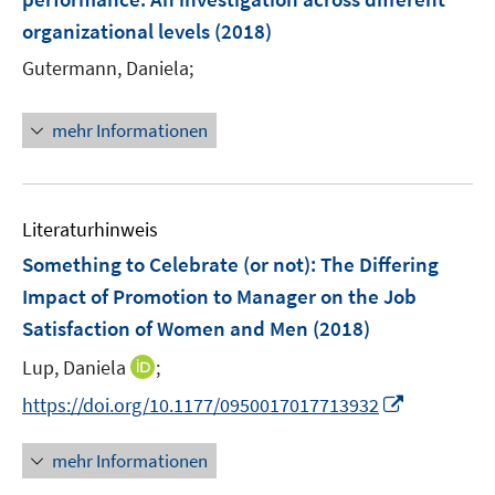
s
n
organizational levels
t
(2018)
s
e
t
Gutermann, Daniela;
r
e
ö
r
mehr Informationen
f
ö
f
f
n
f
e
n
Literaturhinweis
n
e
Something to Celebrate (or not): The Differing
n
Impact of Promotion to Manager on the Job
Satisfaction of Women and Men
(2018)
I
Lup, Daniela
;
n
I
https://doi.org/10.1177/0950017017713932
n
n
e
n
mehr Informationen
u
e