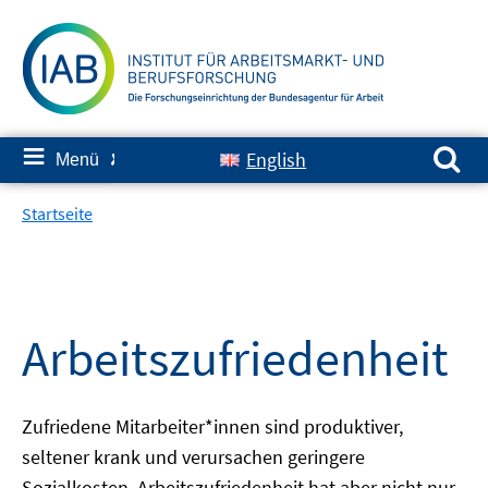
Springe
zum
Inhalt
Suchen nach:
≡
English
Menü
✘
Startseite
Arbeitszufriedenheit
Zufriedene Mitarbeiter*innen sind produktiver,
seltener krank und verursachen geringere
Sozialkosten. Arbeitszufriedenheit hat aber nicht nur