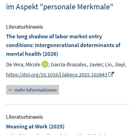
im Aspekt "personale Merkmale"
Literaturhinweis
The long shadow of labor market entry
conditions: Intergenerational determinants of
mental health
(2026)
I
De Vera, Micole
;
Garcia-Brazales, Javier;
Lin, Jiayi;
n
I
https://doi.org/10.1016/j.labeco.2025.102843
n
n
e
n
mehr Informationen
u
e
e
u
m
e
F
Literaturhinweis
m
e
F
Meaning at Work
(2025)
n
e