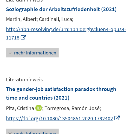
e
F
Soziographie der Arbeitszufriedenheit
(2021)
n
e
Martin, Albert;
Cardinali, Luca;
s
n
t
s
http://nbn-resolving.de/urn:nbn:de:gbv:luen4-opus4-
e
t
I
11718
r
e
n
ö
r
n
mehr Informationen
f
ö
e
f
f
u
n
f
e
e
n
Literaturhinweis
m
n
e
F
The gender-job satisfaction paradox through
n
e
time and countries
(2021)
n
I
Pita, Cristina
;
Torregrosa, Ramón José;
s
n
t
I
https://doi.org/10.1080/13504851.2020.1792402
n
e
n
e
r
n
mehr Informationen