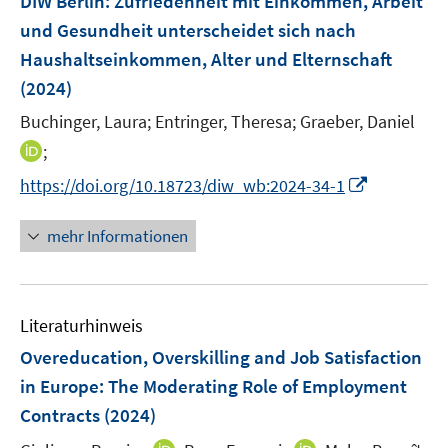
DIW Berlin: Zufriedenheit mit Einkommen, Arbeit
n
n
n
e
und Gesundheit unterscheidet sich nach
s
s
s
n
Haushaltseinkommen, Alter und Elternschaft
t
t
t
s
e
e
e
(2024)
t
r
r
r
e
Buchinger, Laura;
Entringer, Theresa;
Graeber, Daniel
ö
ö
ö
r
I
;
f
f
f
ö
n
f
f
f
I
https://doi.org/10.18723/diw_wb:2024-34-1
f
n
n
n
n
n
f
e
e
e
e
n
n
mehr Informationen
u
n
n
n
e
e
e
u
n
m
e
F
Literaturhinweis
m
e
F
Overeducation, Overskilling and Job Satisfaction
n
e
in Europe: The Moderating Role of Employment
s
n
Contracts
t
(2024)
s
e
t