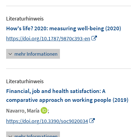
e
e
f
u
n
m
m
f
e
e
F
F
n
Literaturhinweis
m
n
e
e
e
F
How's life? 2020
:
measuring well-being
(2020)
n
n
n
e
I
https://doi.org/10.1787/9870c393-en
s
s
n
n
t
t
s
n
e
e
mehr Informationen
t
e
r
r
e
u
ö
ö
r
e
f
f
ö
Literaturhinweis
m
f
f
f
F
n
n
Financial, job and health satisfaction: A
f
e
e
e
comparative approach on working people
(2019)
n
n
n
n
e
I
Navarro, María
;
s
n
n
t
I
https://doi.org/10.3390/soc9020034
n
e
n
e
r
n
mehr Informationen