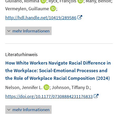
I
I
Giuliano, Romina
;
Rycx, François
;
Mahy, Benoît;
r
e
n
n
I
Vermeylen, Guillaume
;
ö
r
n
n
n
f
I
http://hdl.handle.net/10419/289586
ö
e
e
n
f
n
f
u
u
e
n
n
mehr Informationen
f
e
e
u
e
e
n
m
m
e
n
u
e
F
F
m
e
n
e
e
F
Literaturhinweis
m
n
n
e
F
How White Workers Navigate Racial Difference in
s
s
n
e
t
t
the Workplace: Social-Emotional Processes and
s
n
e
e
the Role of Workplace Racial Composition
t
(2024)
s
r
r
e
t
I
Nelson, Jennifer L.
;
Johnson, Tiffany D.;
ö
ö
r
e
n
f
f
I
https://doi.org/10.1177/07308884231176833
ö
r
n
f
f
n
f
ö
e
n
n
n
f
mehr Informationen
f
u
e
e
e
n
f