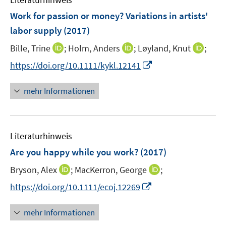
m
n
F
Work for passion or money? Variations in artists'
e
labor supply
(2017)
n
I
I
I
Bille, Trine
;
Holm, Anders
;
Løyland, Knut
;
s
n
n
n
t
I
https://doi.org/10.1111/kykl.12141
n
n
n
e
n
e
e
e
r
n
mehr Informationen
u
u
u
ö
e
e
e
e
f
u
m
m
m
f
e
F
F
F
n
Literaturhinweis
m
e
e
e
e
F
Are you happy while you work?
(2017)
n
n
n
n
e
s
s
s
I
I
Bryson, Alex
;
MacKerron, George
;
n
t
t
t
n
n
s
I
https://doi.org/10.1111/ecoj.12269
e
e
e
n
n
t
n
r
r
r
e
e
e
n
mehr Informationen
ö
ö
ö
u
u
r
e