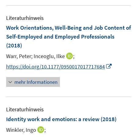
e
u
m
e
F
Literaturhinweis
m
e
F
Work Orientations, Well-Being and Job Content of
n
e
Self-Employed and Employed Professionals
s
n
(2018)
t
s
e
t
I
Warr, Peter;
Inceoglu, Ilke
;
r
e
n
I
https://doi.org/10.1177/0950017017717684
ö
r
n
n
f
ö
e
n
f
mehr Informationen
f
u
e
n
f
e
u
e
n
m
e
n
e
F
Literaturhinweis
m
n
e
F
Identity work and emotions: a review
(2018)
n
e
s
I
Winkler, Ingo
;
n
t
n