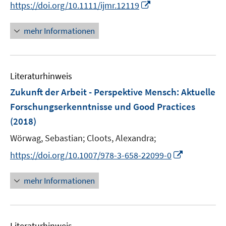
s
I
https://doi.org/10.1111/ijmr.12119
e
n
t
n
r
e
e
n
mehr Informationen
ö
u
r
e
f
e
ö
u
f
m
f
e
n
F
Literaturhinweis
f
m
e
e
n
F
Zukunft der Arbeit - Perspektive Mensch
:
Aktuelle
n
n
e
e
Forschungserkenntnisse und Good Practices
s
n
n
(2018)
t
s
e
t
Wörwag, Sebastian;
Cloots, Alexandra;
r
e
I
https://doi.org/10.1007/978-3-658-22099-0
ö
r
n
f
ö
n
mehr Informationen
f
f
e
n
f
u
e
n
e
n
e
Literaturhinweis