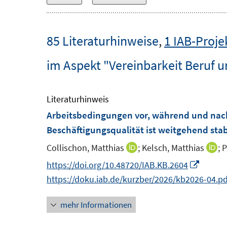
85 Literaturhinweise
,
1 IAB-Proje
im Aspekt "Vereinbarkeit Beruf u
Literaturhinweis
Arbeitsbedingungen vor, während und nac
Beschäftigungsqualität ist weitgehend stab
Collischon, Matthias
;
Kelsch, Matthias
;
P
I
I
n
n
I
https://doi.org/10.48720/IAB.KB.2604
n
n
n
https://doku.iab.de/kurzber/2026/kb2026-04.pd
e
e
n
mehr Informationen
u
u
e
e
e
u