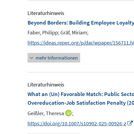
u
r
e
Literaturhinweis
ö
m
Beyond Borders: Building Employee Loyalt
f
F
Faber, Philipp;
Gräf, Miriam;
f
e
n
https://ideas.repec.org/p/dar/wpaper/156711.h
n
e
s
mehr Informationen
n
t
e
r
Literaturhinweis
ö
What an (Un) Favorable Match: Public Sect
f
Overeducation-Job Satisfaction Penalty
(20
f
Geißler, Theresa
;
n
I
e
n
https://doi.org/10.1007/s10902-025-00926-z
n
n