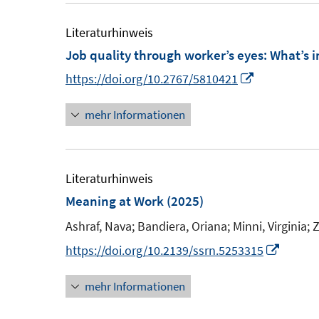
m
m
e
F
F
m
Literaturhinweis
e
e
F
Job quality through worker’s eyes
:
What’s 
n
n
e
I
https://doi.org/10.2767/5810421
s
s
n
n
t
t
s
mehr Informationen
n
e
e
t
e
r
r
e
u
ö
ö
r
e
Literaturhinweis
f
f
ö
m
Meaning at Work
(2025)
f
f
f
F
Ashraf, Nava;
Bandiera, Oriana;
Minni, Virginia;
Z
n
n
f
e
e
e
I
https://doi.org/10.2139/ssrn.5253315
n
n
n
n
n
e
s
mehr Informationen
n
n
t
e
e