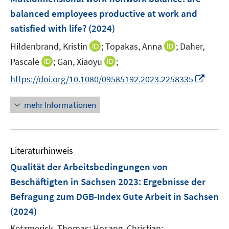
n
e
balanced employees productive at work and
s
n
satisfied with life?
(2024)
t
s
e
t
I
I
Hildenbrand, Kristin
;
Topakas, Anna
;
Daher,
r
e
n
n
I
I
Pascale
;
Gan, Xiaoyu
;
ö
r
n
n
n
n
f
I
https://doi.org/10.1080/09585192.2023.2258335
ö
e
e
n
n
f
n
f
u
u
e
e
n
n
mehr Informationen
f
e
e
u
u
e
e
n
m
m
e
e
n
u
e
F
F
m
m
e
n
e
e
F
F
Literaturhinweis
m
n
n
e
e
F
Qualität der Arbeitsbedingungen von
s
s
n
n
e
t
t
Beschäftigten in Sachsen 2023
:
Ergebnisse der
s
s
n
e
e
Befragung zum DGB-Index Gute Arbeit in Sachsen
t
t
s
r
r
e
e
(2024)
t
ö
ö
r
r
e
Ketzmerick, Thomas;
Hosang, Christian;