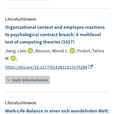
e
u
e
Literaturhinweis
m
F
Organizational context and employee reactions
e
to psychological contract breach
:
A multilevel
n
test of competing theories
(2017)
s
t
I
I
Jiang, Lixin
;
Benson, Wendi L.
;
Probst, Tahira
e
n
n
I
M.
;
r
n
n
n
I
https://doi.org/10.1177/0143831X15579288
ö
e
e
n
n
f
u
u
e
n
mehr Informationen
f
e
e
u
e
n
m
m
e
u
e
F
F
m
e
n
e
e
F
Literaturhinweis
m
n
n
e
F
Work-Life-Balance in einer sich wandelnden Welt
:
s
s
n