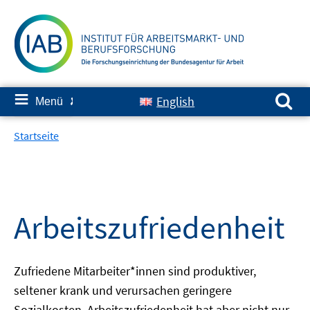
Springe
zum
Inhalt
Suchen nach:
≡
English
Menü
✘
Startseite
Arbeitszufriedenheit
Zufriedene Mitarbeiter*innen sind produktiver,
seltener krank und verursachen geringere
Sozialkosten. Arbeitszufriedenheit hat aber nicht nur