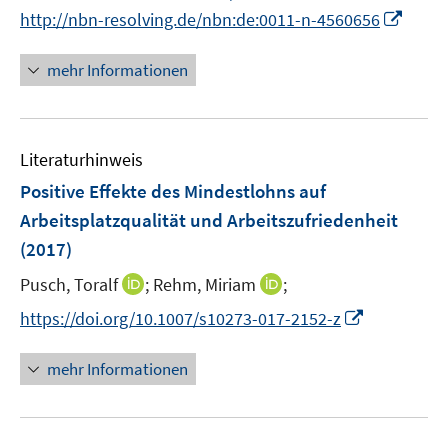
e
n
I
http://nbn-resolving.de/nbn:de:0011-n-4560656
u
n
n
e
e
n
mehr Informationen
m
u
e
F
e
u
e
m
e
n
F
Literaturhinweis
m
s
e
F
Positive Effekte des Mindestlohns auf
t
n
e
e
Arbeitsplatzqualität und Arbeitszufriedenheit
s
n
r
(2017)
t
s
ö
e
t
I
I
Pusch, Toralf
;
Rehm, Miriam
;
f
r
e
n
n
f
I
https://doi.org/10.1007/s10273-017-2152-z
ö
r
n
n
n
n
f
ö
e
e
e
n
mehr Informationen
f
f
u
u
n
e
n
f
e
e
u
e
n
m
m
e
n