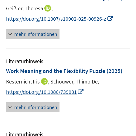
t
I
Geißler, Theresa
;
e
n
I
https://doi.org/10.1007/s10902-025-00926-z
r
n
n
ö
e
n
mehr Informationen
f
u
e
f
e
u
n
m
e
e
F
Literaturhinweis
m
n
e
F
Work Meaning and the Flexibility Puzzle
(2025)
n
e
s
I
Kesternich, Iris
;
Schouwer, Thimo De;
n
t
n
s
I
https://doi.org/10.1086/739081
e
n
t
n
r
e
e
n
mehr Informationen
ö
u
r
e
f
e
ö
u
f
m
f
e
n
F
Literaturhinweis
f
m