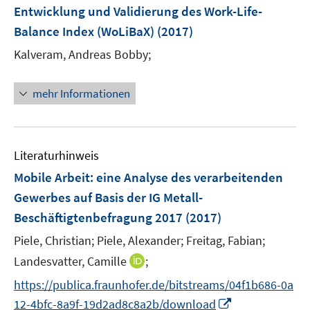
e
t
t
Entwicklung und Validierung des Work-Life-
s
n
e
e
Balance Index (WoLiBaX)
t
(2017)
s
r
r
e
t
Kalveram, Andreas Bobby;
ö
ö
r
e
f
f
ö
r
f
f
mehr Informationen
f
ö
n
n
f
f
e
e
n
f
n
n
e
n
Literaturhinweis
n
e
Mobile Arbeit
:
eine Analyse des verarbeitenden
n
Gewerbes auf Basis der IG Metall-
Beschäftigtenbefragung 2017
(2017)
Piele, Christian;
Piele, Alexander;
Freitag, Fabian;
I
Landesvatter, Camille
;
n
https://publica.fraunhofer.de/bitstreams/04f1b686-0a
n
I
12-4bfc-8a9f-19d2ad8c8a2b/download