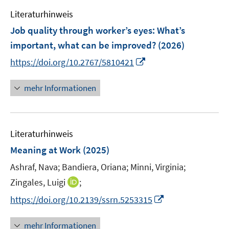
m
e
n
n
e
e
F
Literaturhinweis
m
s
s
n
n
e
F
Job quality through worker’s eyes
t
:
What’s
t
s
s
n
e
e
e
important, what can be improved?
(2026)
t
t
s
n
r
r
e
e
I
t
https://doi.org/10.2767/5810421
s
ö
ö
r
r
n
e
t
f
f
ö
ö
n
r
mehr Informationen
e
f
f
f
f
e
ö
r
n
n
f
f
u
f
ö
e
e
n
n
e
f
f
n
n
e
e
Literaturhinweis
m
n
f
n
n
F
e
Meaning at Work
(2025)
n
e
n
e
Ashraf, Nava;
Bandiera, Oriana;
Minni, Virginia;
n
n
I
Zingales, Luigi
;
s
n
t
I
https://doi.org/10.2139/ssrn.5253315
n
e
n
e
r
n
mehr Informationen