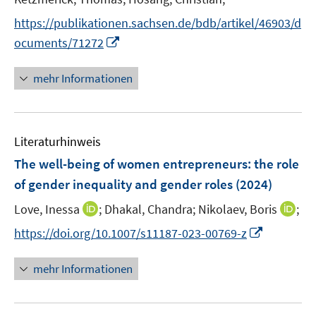
f
f
ö
ö
r
f
f
f
f
https://publikationen.sachsen.de/bdb/artikel/46903/d
ö
n
n
f
f
I
ocuments/71272
f
e
e
n
n
n
f
n
n
e
e
n
mehr Informationen
n
n
n
e
e
u
n
e
Literaturhinweis
m
F
The well-being of women entrepreneurs: the role
e
of gender inequality and gender roles
(2024)
n
I
I
Love, Inessa
;
Dhakal, Chandra;
Nikolaev, Boris
;
s
n
n
t
I
https://doi.org/10.1007/s11187-023-00769-z
n
n
e
n
e
e
r
n
mehr Informationen
u
u
ö
e
e
e
f
u
m
m
f
e