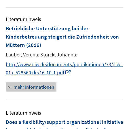
e
u
ö
r
e
f
ö
Literaturhinweis
m
f
f
F
n
Betriebliche Unterstützung bei der
f
e
e
Kinderbetreuung steigert die Zufriedenheit von
n
n
n
e
Müttern
(2016)
s
n
t
Lauber, Verena;
Storck, Johanna;
e
http://www.diw.de/documents/publikationen/73/diw_
r
I
01.c.528560.de/16-10-1.pdf
ö
n
f
n
mehr Informationen
f
e
n
u
e
e
n
Literaturhinweis
m
F
Does a flexibility/support organizational initiative
e