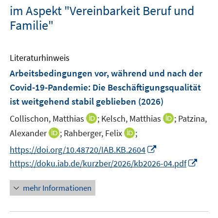
im Aspekt "Vereinbarkeit Beruf und
Familie"
Literaturhinweis
Arbeitsbedingungen vor, während und nach der
Covid-19-Pandemie: Die Beschäftigungsqualität
ist weitgehend stabil geblieben
(2026)
I
I
Collischon, Matthias
;
Kelsch, Matthias
;
Patzina,
n
n
I
I
Alexander
;
Rahberger, Felix
;
n
n
n
n
I
https://doi.org/10.48720/IAB.KB.2604
e
e
n
n
n
I
https://doku.iab.de/kurzber/2026/kb2026-04.pdf
u
u
e
e
n
n
e
e
u
u
e
n
mehr Informationen
m
m
e
e
u
e
F
F
m
m
e
u
e
e
F
F