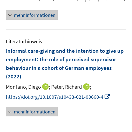
r
t
ö
e
mehr Informationen
f
r
f
ö
n
f
e
Literaturhinweis
f
n
n
Informal care-giving and the intention to give up
e
employment: the role of perceived supervisor
n
behaviour in a cohort of German employees
(2022)
I
I
Montano, Diego
;
Peter, Richard
;
n
n
I
https://doi.org/10.1007/s10433-021-00660-4
n
n
n
e
e
n
mehr Informationen
u
u
e
e
e
u
m
m
e