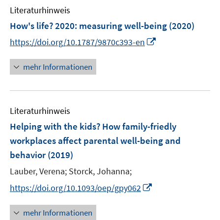
n
n
e
Literaturhinweis
m
n
F
How's life? 2020
:
measuring well-being
(2020)
e
I
https://doi.org/10.1787/9870c393-en
n
n
s
n
mehr Informationen
t
e
e
u
r
e
ö
Literaturhinweis
m
f
F
Helping with the kids? How family-friedly
f
e
workplaces affect parental well-being and
n
n
e
behavior
(2019)
s
n
t
Lauber, Verena;
Storck, Johanna;
e
I
https://doi.org/10.1093/oep/gpy062
r
n
ö
n
mehr Informationen
f