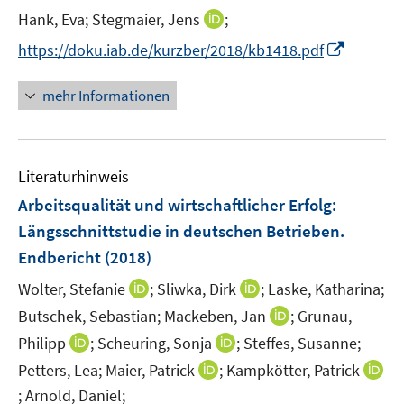
t
I
Hank, Eva;
Stegmaier, Jens
;
s
e
n
t
I
https://doku.iab.de/kurzber/2018/kb1418.pdf
r
n
e
n
ö
e
r
n
mehr Informationen
f
u
ö
e
f
e
f
u
n
m
f
e
e
F
n
Literaturhinweis
m
n
e
e
F
Arbeitsqualität und wirtschaftlicher Erfolg
:
n
n
e
Längsschnittstudie in deutschen Betrieben.
s
n
Endbericht
(2018)
t
s
e
t
I
I
Wolter, Stefanie
;
Sliwka, Dirk
;
Laske, Katharina;
r
e
n
n
I
Butschek, Sebastian;
Mackeben, Jan
;
Grunau,
ö
r
n
n
n
I
I
Philipp
;
Scheuring, Sonja
f
;
Steffes, Susanne;
ö
e
e
n
n
n
f
I
Petters, Lea;
Maier, Patrick
;
Kampkötter, Patrick
f
u
u
e
n
n
n
n
f
;
Arnold, Daniel;
I
e
e
u