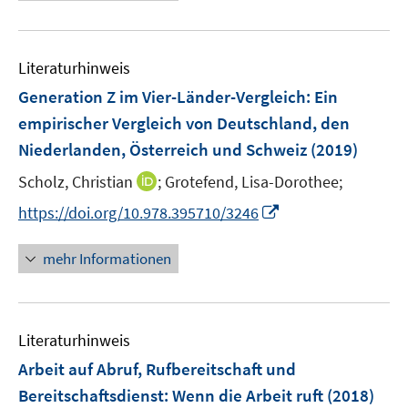
e
f
u
n
e
e
Literaturhinweis
m
n
F
Generation Z im Vier-Länder-Vergleich
:
Ein
e
empirischer Vergleich von Deutschland, den
n
Niederlanden, Österreich und Schweiz
(2019)
s
t
I
Scholz, Christian
;
Grotefend, Lisa-Dorothee;
e
n
I
https://doi.org/10.978.395710/3246
r
n
n
ö
e
n
mehr Informationen
f
u
e
f
e
u
n
m
e
e
F
Literaturhinweis
m
n
e
F
Arbeit auf Abruf, Rufbereitschaft und
n
e
Bereitschaftsdienst: Wenn die Arbeit ruft
(2018)
s
n