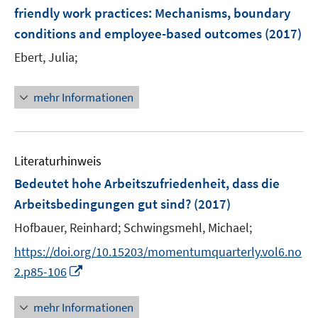
e
e
friendly work practices
:
Mechanisms, boundary
s
s
n
n
conditions and employee-based outcomes
t
t
(2017)
s
e
e
t
Ebert, Julia;
r
r
e
ö
ö
r
mehr Informationen
f
f
ö
f
f
f
n
n
f
e
e
n
Literaturhinweis
n
n
e
Bedeutet hohe Arbeitszufriedenheit, dass die
n
Arbeitsbedingungen gut sind?
(2017)
Hofbauer, Reinhard;
Schwingsmehl, Michael;
https://doi.org/10.15203/momentumquarterly.vol6.no
I
2.p85-106
n
n
mehr Informationen