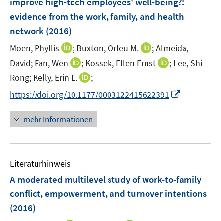
improve high-tech employees' well-being?
:
n
evidence from the work, family, and health
s
network
(2016)
t
e
I
I
Moen, Phyllis
;
Buxton, Orfeu M.
;
Almeida,
r
n
n
I
I
David;
Fan, Wen
;
Kossek, Ellen Ernst
;
Lee, Shi-
ö
n
n
n
n
I
Rong;
Kelly, Erin L.
;
f
e
e
n
n
n
f
I
https://doi.org/10.1177/0003122415622391
u
u
e
e
n
n
n
e
e
u
u
e
e
n
m
m
mehr Informationen
e
e
u
n
e
F
F
m
m
e
u
e
e
F
F
m
e
n
n
e
e
F
Literaturhinweis
m
s
s
n
n
e
F
t
t
A moderated multilevel study of work-to-family
s
s
n
e
e
e
t
t
conflict, empowerment, and turnover intentions
s
n
r
r
e
e
(2016)
t
s
ö
ö
r
r
e