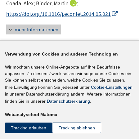
t
I
Coada, Alex;
Binder, Martin
;
e
n
I
https://doi.org/10.1016/j.econlet.2014.05.021
r
n
n
ö
e
n
mehr Informationen
f
u
e
f
e
u
n
m
e
e
F
Verwendung von Cookies und anderen Technologien
Literaturhinweis
m
n
e
F
Workplace well-being
:
how to build
Wir möchten unsere Online-Angebote auf Ihre Bedürfnisse
n
e
anpassen. Zu diesem Zweck setzen wir sogenannte Cookies ein.
psychologically healthy workplaces
(2014)
s
n
Sie können selbst entscheiden, welche Cookies Sie zulassen.
t
I
Day, Arla;
Kelloway, E. Kevin
;
Hurrell, Joseph J. jr.;
s
Ihre Einwilligung können Sie jederzeit unter
Cookie-Einstellungen
e
n
t
in unserer Datenschutzerklärung ändern. Weitere Informationen
r
n
e
finden Sie in unserer
Datenschutzerklärung
.
mehr Informationen
ö
e
r
f
Webanalysetool Matomo
u
ö
f
e
f
Tracking erlauben
Tracking ablehnen
n
m
f
Literaturhinweis
e
F