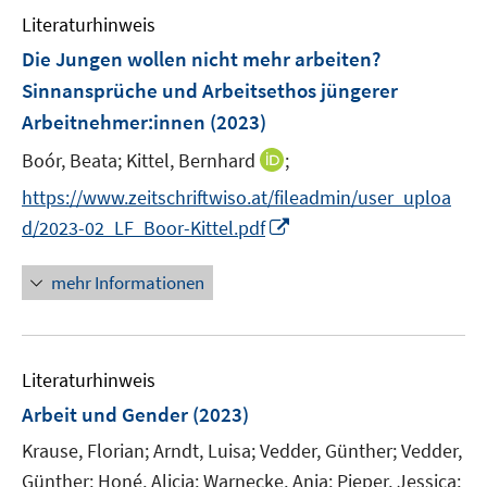
F
F
n
Literaturhinweis
m
e
e
e
F
Die Jungen wollen nicht mehr arbeiten?
n
n
n
e
Sinnansprüche und Arbeitsethos jüngerer
s
s
n
Arbeitnehmer:innen
t
(2023)
t
s
e
e
t
I
Boór, Beata;
Kittel, Bernhard
;
r
r
e
n
https://www.zeitschriftwiso.at/fileadmin/user_uploa
ö
ö
r
n
I
f
f
d/2023-02_LF_Boor-Kittel.pdf
ö
e
n
f
f
f
u
n
n
n
mehr Informationen
f
e
e
e
e
n
m
u
n
n
e
F
e
n
e
Literaturhinweis
m
n
F
Arbeit und Gender
(2023)
s
e
t
Krause, Florian;
Arndt, Luisa;
Vedder, Günther;
Vedder,
n
e
Günther;
Honé, Alicia;
Warnecke, Anja;
Pieper, Jessica;
s