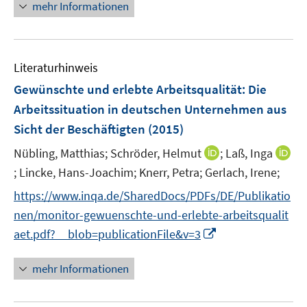
t
mehr Informationen
ö
r
r
r
e
e
f
ö
ö
ö
u
r
f
f
f
f
e
ö
n
f
f
f
m
Literaturhinweis
f
e
n
n
n
F
f
Gewünschte und erlebte Arbeitsqualität
:
Die
n
e
e
e
e
n
Arbeitssituation in deutschen Unternehmen aus
n
n
n
n
e
Sicht der Beschäftigten
(2015)
s
n
t
I
Nübling, Matthias;
Schröder, Helmut
;
Laß, Inga
e
n
;
Lincke, Hans-Joachim;
Knerr, Petra;
Gerlach, Irene;
I
r
n
n
https://www.inqa.de/SharedDocs/PDFs/DE/Publikatio
ö
e
n
f
nen/monitor-gewuenschte-und-erlebte-arbeitsqualit
u
e
f
I
aet.pdf?__blob=publicationFile&v=3
e
u
n
n
m
e
e
n
F
mehr Informationen
m
n
e
e
F
u
n
e