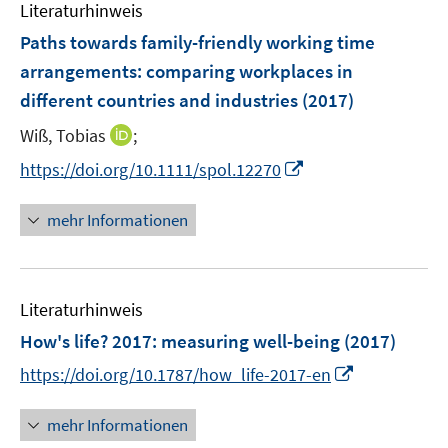
e
F
F
Literaturhinweis
m
n
e
e
F
Paths towards family-friendly working time
n
n
e
arrangements
:
comparing workplaces in
s
s
n
different countries and industries
t
t
(2017)
s
e
e
t
I
Wiß, Tobias
;
r
r
e
n
I
https://doi.org/10.1111/spol.12270
ö
ö
r
n
n
f
f
ö
e
n
f
f
mehr Informationen
f
u
e
n
n
f
e
u
e
e
n
m
e
n
n
e
F
Literaturhinweis
m
n
e
F
How's life? 2017
:
measuring well-being
(2017)
n
e
I
https://doi.org/10.1787/how_life-2017-en
s
n
n
t
s
n
e
mehr Informationen
t
e
r