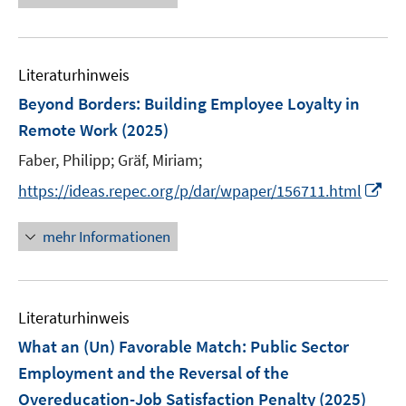
u
ö
e
e
f
u
m
f
e
F
n
Literaturhinweis
m
e
e
F
Beyond Borders: Building Employee Loyalty in
n
n
e
Remote Work
(2025)
s
n
t
Faber, Philipp;
Gräf, Miriam;
s
e
t
I
https://ideas.repec.org/p/dar/wpaper/156711.html
r
e
n
ö
r
n
mehr Informationen
f
ö
e
f
f
u
n
f
e
e
n
Literaturhinweis
m
n
e
F
What an (Un) Favorable Match: Public Sector
n
e
Employment and the Reversal of the
n
Overeducation-Job Satisfaction Penalty
(2025)
s