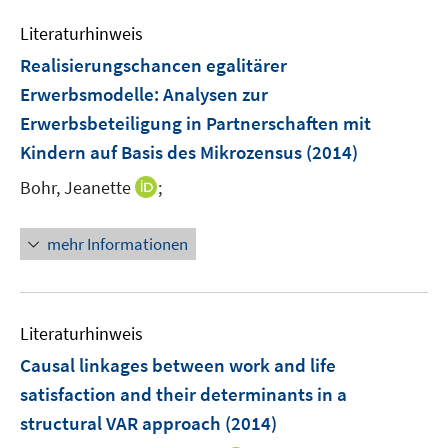
e
s
n
Literaturhinweis
m
t
s
F
e
Realisierungschancen egalitärer
t
e
r
e
Erwerbsmodelle
:
Analysen zur
n
ö
r
Erwerbsbeteiligung in Partnerschaften mit
s
f
ö
Kindern auf Basis des Mikrozensus
(2014)
t
f
f
e
n
I
Bohr, Jeanette
;
f
r
e
n
n
ö
n
n
e
mehr Informationen
f
e
n
f
u
n
e
e
m
Literaturhinweis
n
F
Causal linkages between work and life
e
satisfaction and their determinants in a
n
structural VAR approach
(2014)
s