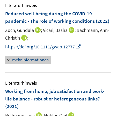
F
F
Literaturhinweis
m
e
e
F
Reduced well-being during the COVID-19
n
n
e
pandemic - The role of working conditions
(2022)
s
s
n
t
t
I
I
Zoch, Gundula
;
Vicari, Basha
;
Bächmann, Ann-
s
e
e
n
n
t
I
Christin
;
r
r
n
n
e
n
I
https://doi.org/10.1111/gwao.12777
ö
ö
e
e
r
n
n
f
f
u
u
ö
e
n
f
f
mehr Informationen
e
e
f
u
e
n
n
m
m
f
e
u
e
e
F
F
n
m
e
n
n
e
e
e
F
Literaturhinweis
m
n
n
n
e
F
Working from home, job satisfaction and work-
s
s
n
e
t
t
life balance - robust or heterogeneous links?
s
n
e
e
(2021)
t
s
r
r
e
t
I
I
Bellmann, Lutz
;
Hübler, Olaf
;