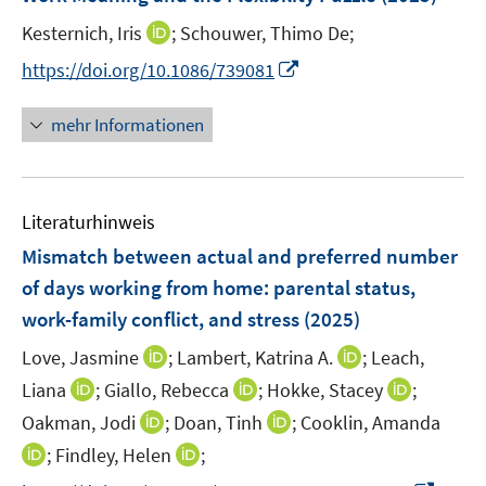
n
n
e
s
s
I
Kesternich, Iris
;
Schouwer, Thimo De;
n
t
t
n
s
I
https://doi.org/10.1086/739081
e
e
n
t
n
r
r
e
e
n
mehr Informationen
ö
ö
u
r
e
f
f
e
ö
u
f
f
m
f
e
n
n
F
Literaturhinweis
f
m
e
e
e
n
F
Mismatch between actual and preferred number
n
n
n
e
e
of days working from home
:
parental status,
s
n
n
work-family conflict, and stress
t
(2025)
s
e
t
I
I
Love, Jasmine
;
Lambert, Katrina A.
;
Leach,
r
e
n
n
I
I
I
Liana
;
Giallo, Rebecca
;
Hokke, Stacey
;
ö
r
n
n
n
n
n
I
I
Oakman, Jodi
;
f
Doan, Tinh
;
Cooklin, Amanda
ö
e
e
n
n
n
n
n
f
I
I
;
Findley, Helen
;
f
u
u
e
e
e
n
n
n
n
n
f