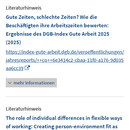
e
n
e
F
F
Literaturhinweis
m
n
e
e
F
Gute Zeiten, schlechte Zeiten? Wie die
s
n
n
e
t
Beschäftigten ihre Arbeitszeiten bewerten
:
s
s
n
e
Ergebnisse des DGB-Index Gute Arbeit 2025
t
t
s
r
e
e
(2025)
t
ö
r
r
e
https://index-gute-arbeit.dgb.de/veroeffentlichungen/
f
ö
ö
r
f
jahresreports/++co++6e3414c2-cbaa-11f0-a176-9d035
f
f
ö
n
I
aa6cc39
f
f
f
e
n
n
n
f
n
n
e
e
mehr Informationen
n
e
n
n
e
u
n
e
Literaturhinweis
m
F
The role of individual differences in flexible ways
e
of working
:
Creating person-environment fit as
n