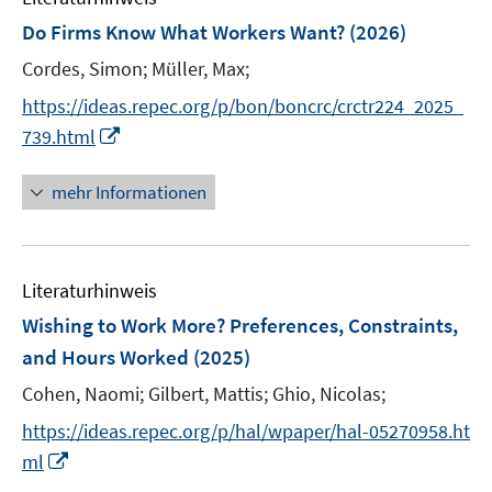
s
s
n
n
e
F
Do Firms Know What Workers Want?
t
(2026)
t
s
s
n
e
e
e
t
t
Cordes, Simon;
Müller, Max;
s
n
r
r
e
e
t
s
https://ideas.repec.org/p/bon/boncrc/crctr224_2025_
ö
ö
r
r
e
t
I
739.html
f
f
ö
ö
r
e
n
f
f
f
f
ö
r
n
n
n
mehr Informationen
f
f
f
ö
e
e
e
n
n
f
f
u
n
n
e
e
n
f
e
n
n
e
n
Literaturhinweis
m
n
e
F
Wishing to Work More? Preferences, Constraints,
n
e
and Hours Worked
(2025)
n
Cohen, Naomi;
Gilbert, Mattis;
Ghio, Nicolas;
s
t
https://ideas.repec.org/p/hal/wpaper/hal-05270958.ht
e
I
ml
r
n