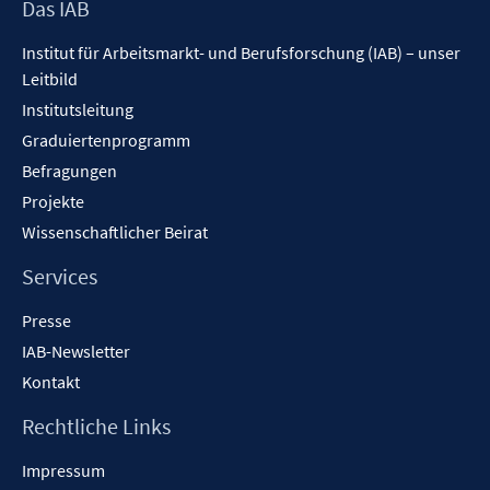
Footer
Das IAB
ö
n
Inhalt
f
e
Institut für Arbeitsmarkt- und Berufsforschung (IAB) – unser
f
n
Leitbild
n
Institutsleitung
e
n
Graduiertenprogramm
Befragungen
Projekte
Wissenschaftlicher Beirat
Services
Presse
IAB-Newsletter
Kontakt
Rechtliche Links
Impressum