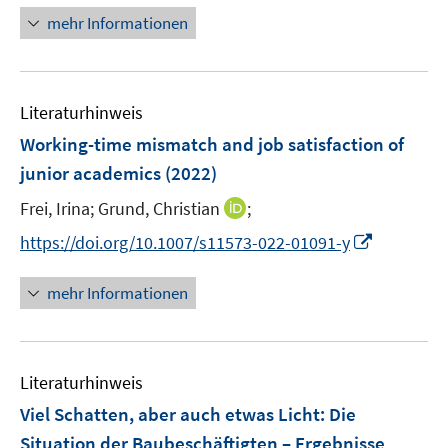
ö
n
n
mehr Informationen
f
e
e
f
u
n
n
e
e
Literaturhinweis
m
n
F
Working-time mismatch and job satisfaction of
e
junior academics
(2022)
n
I
Frei, Irina;
Grund, Christian
;
s
n
t
I
https://doi.org/10.1007/s11573-022-01091-y
n
e
n
e
r
n
mehr Informationen
u
ö
e
e
f
u
m
f
e
F
n
Literaturhinweis
m
e
e
F
Viel Schatten, aber auch etwas Licht
:
Die
n
n
e
Situation der Baubeschäftigten – Ergebnisse
s