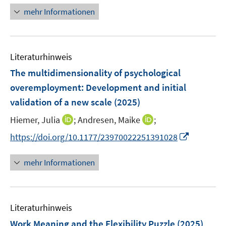
ö
n
mehr Informationen
f
e
f
u
n
e
e
Literaturhinweis
m
n
F
The multidimensionality of psychological
e
overemployment: Development and initial
n
validation of a new scale
(2025)
s
t
I
I
Hiemer, Julia
;
Andresen, Maike
;
e
n
n
I
https://doi.org/10.1177/23970022251391028
r
n
n
n
ö
e
e
n
mehr Informationen
f
u
u
e
f
e
e
u
n
m
m
e
e
F
F
Literaturhinweis
m
n
e
e
F
Work Meaning and the Flexibility Puzzle
(2025)