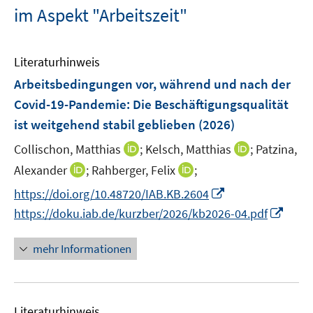
im Aspekt "Arbeitszeit"
Literaturhinweis
Arbeitsbedingungen vor, während und nach der
Covid-19-Pandemie: Die Beschäftigungsqualität
ist weitgehend stabil geblieben
(2026)
I
I
Collischon, Matthias
;
Kelsch, Matthias
;
Patzina,
n
n
I
I
Alexander
;
Rahberger, Felix
;
n
n
n
n
I
https://doi.org/10.48720/IAB.KB.2604
e
e
n
n
n
I
https://doku.iab.de/kurzber/2026/kb2026-04.pdf
u
u
e
e
n
n
e
e
u
u
e
n
mehr Informationen
m
m
e
e
u
e
F
F
m
m
e
u
e
e
F
F
m
e
n
n
e
e
F
Literaturhinweis
m