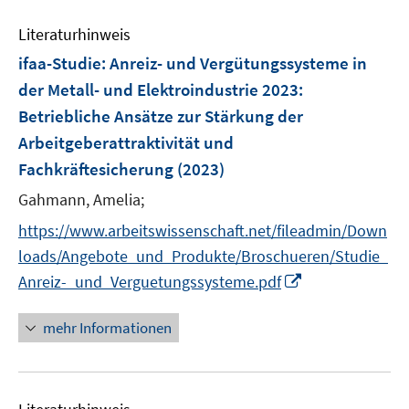
F
e
n
e
Literaturhinweis
m
n
F
ifaa-Studie: Anreiz- und Vergütungssysteme in
s
e
der Metall- und Elektroindustrie 2023
:
t
n
e
Betriebliche Ansätze zur Stärkung der
s
r
Arbeitgeberattraktivität und
t
ö
e
Fachkräftesicherung
(2023)
f
r
Gahmann, Amelia;
f
ö
n
https://www.arbeitswissenschaft.net/fileadmin/Down
f
e
f
loads/Angebote_und_Produkte/Broschueren/Studie_
n
n
I
Anreiz-_und_Verguetungssysteme.pdf
e
n
n
n
mehr Informationen
e
u
e