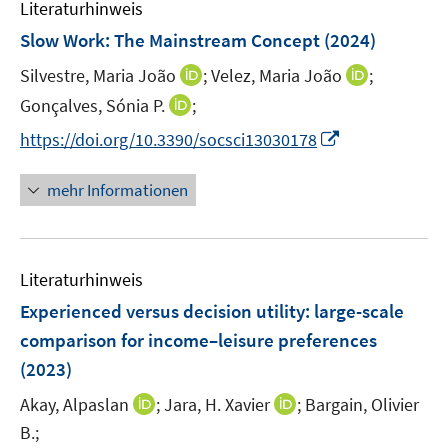
Literaturhinweis
m
F
Slow Work: The Mainstream Concept
(2024)
e
I
I
Silvestre, Maria João
;
Velez, Maria João
;
n
n
n
I
Gonçalves, Sónia P.
s
;
n
n
n
t
I
https://doi.org/10.3390/socsci13030178
e
e
n
e
n
u
u
e
r
n
mehr Informationen
e
e
u
ö
e
m
m
e
f
u
F
F
m
f
e
e
e
F
n
Literaturhinweis
m
n
n
e
e
F
Experienced versus decision utility: large-scale
s
s
n
n
e
t
t
comparison for income–leisure preferences
s
n
e
e
(2023)
t
s
r
r
e
t
I
I
Akay, Alpaslan
;
Jara, H. Xavier
;
Bargain, Olivier
ö
ö
r
e
n
n
B.;
f
f
ö