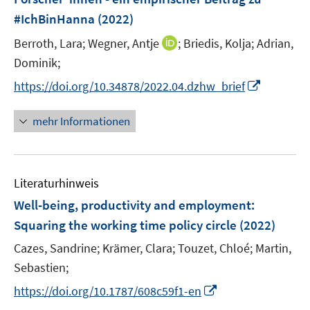
n
e
#IchBinHanna
(2022)
s
r
t
I
Berroth, Lara;
Wegner, Antje
;
Briedis, Kolja;
Adrian,
ö
e
n
Dominik;
f
r
n
f
I
https://doi.org/10.34878/2022.04.dzhw_brief
ö
e
n
n
f
u
e
n
mehr Informationen
f
e
n
e
n
m
u
e
F
e
n
e
Literaturhinweis
m
n
F
Well-being, productivity and employment:
s
e
Squaring the working time policy circle
(2022)
t
n
e
Cazes, Sandrine;
Krämer, Clara;
Touzet, Chloé;
Martin,
s
r
t
Sebastien;
ö
e
I
https://doi.org/10.1787/608c59f1-en
f
r
n
f