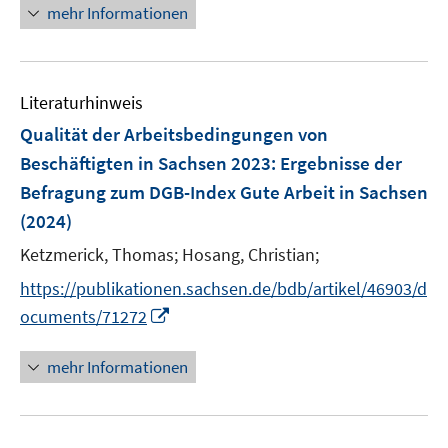
n
mehr Informationen
f
e
e
n
m
u
e
F
e
n
e
Literaturhinweis
m
n
F
Qualität der Arbeitsbedingungen von
s
e
Beschäftigten in Sachsen 2023
:
Ergebnisse der
t
n
e
Befragung zum DGB-Index Gute Arbeit in Sachsen
s
r
(2024)
t
ö
e
Ketzmerick, Thomas;
Hosang, Christian;
f
r
f
https://publikationen.sachsen.de/bdb/artikel/46903/d
ö
n
I
ocuments/71272
f
e
n
f
n
n
mehr Informationen
n
e
e
u
n
e