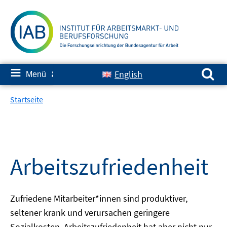
Springe
zum
Inhalt
Suchen nach:
≡
English
Menü
✘
Startseite
Arbeitszufriedenheit
Zufriedene Mitarbeiter*innen sind produktiver,
seltener krank und verursachen geringere
Sozialkosten. Arbeitszufriedenheit hat aber nicht nur