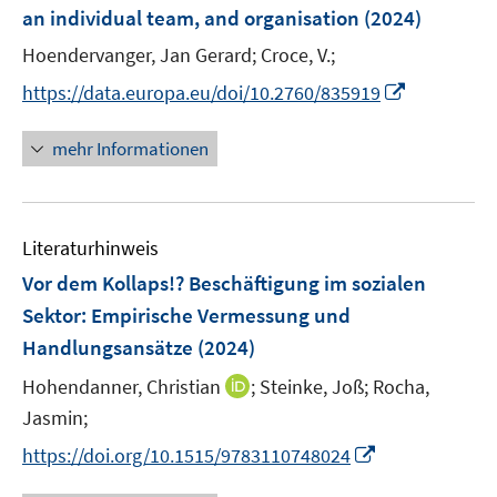
an individual team, and organisation
(2024)
s
t
Hoendervanger, Jan Gerard;
Croce, V.;
e
I
https://data.europa.eu/doi/10.2760/835919
r
n
ö
n
mehr Informationen
f
e
f
u
n
e
e
Literaturhinweis
m
n
F
Vor dem Kollaps!? Beschäftigung im sozialen
e
Sektor
:
Empirische Vermessung und
n
Handlungsansätze
(2024)
s
t
I
Hohendanner, Christian
;
Steinke, Joß;
Rocha,
e
n
Jasmin;
r
n
I
https://doi.org/10.1515/9783110748024
ö
e
n
f
u