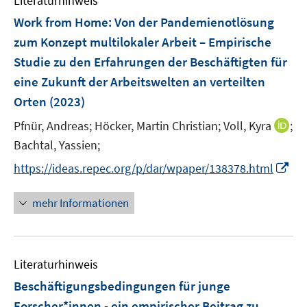
Literaturhinweis
m
F
Work from Home: Von der Pandemienotlösung
e
zum Konzept multilokaler Arbeit – Empirische
n
Studie zu den Erfahrungen der Beschäftigten für
s
eine Zukunft der Arbeitswelten an verteilten
t
e
Orten
(2023)
r
I
Pfnür, Andreas;
Höcker, Martin Christian;
Voll, Kyra
;
ö
n
Bachtal, Yassien;
f
n
f
I
https://ideas.repec.org/p/dar/wpaper/138378.html
e
n
n
u
e
n
mehr Informationen
e
n
e
m
u
F
e
e
Literaturhinweis
m
n
F
Beschäftigungsbedingungen für junge
s
e
Forscher*innen - ein empirischer Beitrag zu
t