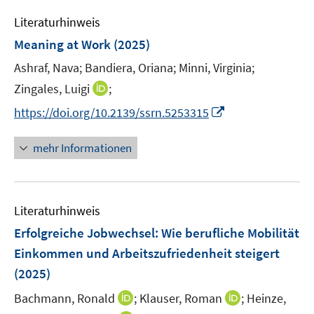
e
n
n
e
Literaturhinweis
m
n
F
Meaning at Work
(2025)
e
Ashraf, Nava;
Bandiera, Oriana;
Minni, Virginia;
n
I
Zingales, Luigi
;
s
n
t
I
https://doi.org/10.2139/ssrn.5253315
n
e
n
e
r
n
mehr Informationen
u
ö
e
e
f
u
m
f
e
F
n
Literaturhinweis
m
e
e
F
Erfolgreiche Jobwechsel
:
Wie berufliche Mobilität
n
n
e
Einkommen und Arbeitszufriedenheit steigert
s
n
(2025)
t
s
e
t
I
I
Bachmann, Ronald
;
Klauser, Roman
;
Heinze,
r
e