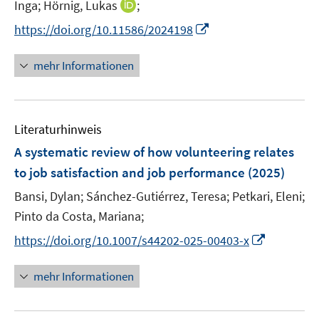
n
n
I
Inga;
Hörnig, Lukas
;
ö
r
n
n
n
f
I
https://doi.org/10.11586/2024198
ö
e
e
n
f
n
f
u
u
e
n
n
mehr Informationen
f
e
e
u
e
e
n
m
m
e
n
u
e
F
F
m
e
n
e
e
F
Literaturhinweis
m
n
n
e
F
A systematic review of how volunteering relates
s
s
n
e
t
t
to job satisfaction and job performance
(2025)
s
n
e
e
t
Bansi, Dylan;
Sánchez-Gutiérrez, Teresa;
Petkari, Eleni;
s
r
r
e
t
Pinto da Costa, Mariana;
ö
ö
r
e
I
f
f
https://doi.org/10.1007/s44202-025-00403-x
ö
r
n
f
f
f
ö
n
n
n
mehr Informationen
f
f
e
e
e
n
f
u
n
n
e
n