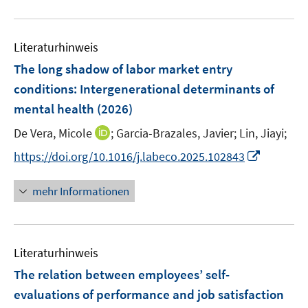
e
e
u
n
m
e
F
Literaturhinweis
m
e
F
The long shadow of labor market entry
n
e
conditions: Intergenerational determinants of
s
n
mental health
(2026)
t
s
e
t
I
De Vera, Micole
;
Garcia-Brazales, Javier;
Lin, Jiayi;
r
e
n
I
https://doi.org/10.1016/j.labeco.2025.102843
ö
r
n
n
f
ö
e
n
f
mehr Informationen
f
u
e
n
f
e
u
e
n
m
e
n
e
F
Literaturhinweis
m
n
e
F
The relation between employees’ self-
n
e
evaluations of performance and job satisfaction
s
n