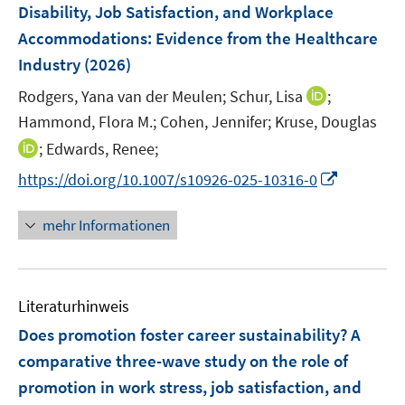
F
Disability, Job Satisfaction, and Workplace
n
e
Accommodations: Evidence from the Healthcare
s
n
Industry
(2026)
t
s
e
t
I
Rodgers, Yana van der Meulen;
Schur, Lisa
;
r
e
n
Hammond, Flora M.;
Cohen, Jennifer;
Kruse, Douglas
ö
r
n
I
;
Edwards, Renee;
f
ö
e
n
f
I
https://doi.org/10.1007/s10926-025-10316-0
f
u
n
n
n
f
e
e
e
n
n
mehr Informationen
m
u
n
e
e
F
e
u
n
e
m
e
n
F
Literaturhinweis
m
s
e
F
Does promotion foster career sustainability? A
t
n
e
e
comparative three-wave study on the role of
s
n
r
promotion in work stress, job satisfaction, and
t
s
ö