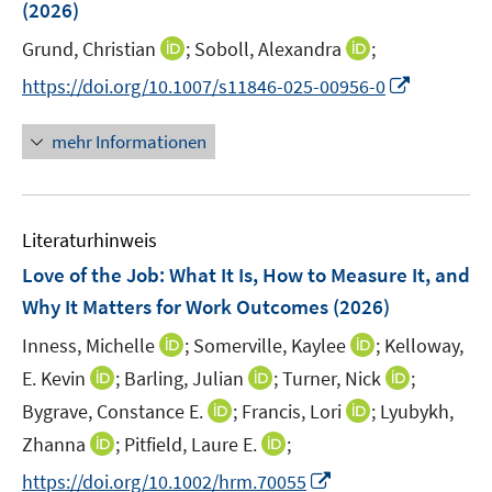
(2026)
t
s
e
t
I
I
Grund, Christian
;
Soboll, Alexandra
;
r
e
n
n
I
https://doi.org/10.1007/s11846-025-00956-0
ö
r
n
n
n
f
ö
e
e
n
f
mehr Informationen
f
u
u
e
n
f
e
e
u
e
n
m
m
e
n
e
F
F
Literaturhinweis
m
n
e
e
F
Love of the Job: What It Is, How to Measure It, and
n
n
e
Why It Matters for Work Outcomes
(2026)
s
s
n
t
t
I
I
Inness, Michelle
;
Somerville, Kaylee
;
Kelloway,
s
e
e
n
n
t
I
I
I
E. Kevin
;
Barling, Julian
;
Turner, Nick
;
r
r
n
n
e
n
n
n
I
I
Bygrave, Constance E.
;
Francis, Lori
;
Lyubykh,
ö
ö
e
e
r
n
n
n
n
n
I
f
I
f
Zhanna
;
Pitfield, Laure E.
;
u
u
ö
e
e
e
n
n
n
f
n
f
e
e
I
f
https://doi.org/10.1002/hrm.70055
u
u
u
e
e