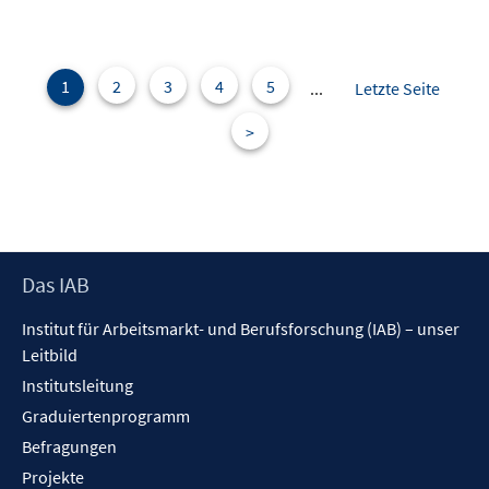
e
n
e
m
n
F
e
1
2
3
4
5
...
Letzte Seite
n
>
s
t
e
r
ö
f
Footer
Das IAB
f
Inhalt
n
Institut für Arbeitsmarkt- und Berufsforschung (IAB) – unser
e
Leitbild
n
Institutsleitung
Graduiertenprogramm
Befragungen
Projekte