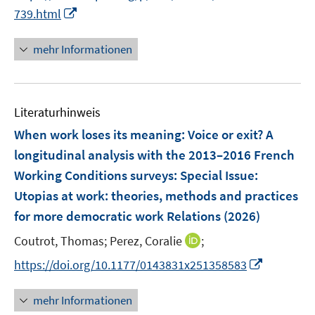
r
r
e
t
I
739.html
f
f
ö
ö
r
e
n
f
f
f
f
ö
r
n
n
n
mehr Informationen
f
f
f
ö
e
e
e
n
n
f
f
u
n
n
e
e
n
f
e
n
n
e
n
Literaturhinweis
m
n
e
F
When work loses its meaning: Voice or exit? A
n
e
longitudinal analysis with the 2013–2016 French
n
Working Conditions surveys
:
Special Issue:
s
Utopias at work: theories, methods and practices
t
e
for more democratic work Relations
(2026)
r
I
Coutrot, Thomas;
Perez, Coralie
;
ö
n
I
https://doi.org/10.1177/0143831x251358583
f
n
n
f
e
n
n
mehr Informationen
u
e