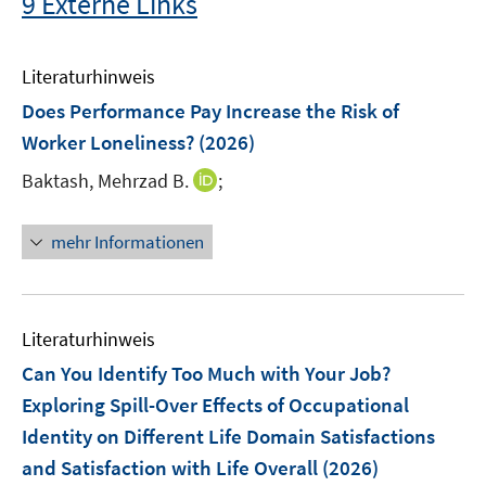
9 Externe Links
Literaturhinweis
Does Performance Pay Increase the Risk of
Worker Loneliness?
(2026)
I
Baktash, Mehrzad B.
;
n
n
mehr Informationen
e
u
e
m
Literaturhinweis
F
Can You Identify Too Much with Your Job?
e
Exploring Spill-Over Effects of Occupational
n
Identity on Different Life Domain Satisfactions
s
t
and Satisfaction with Life Overall
(2026)