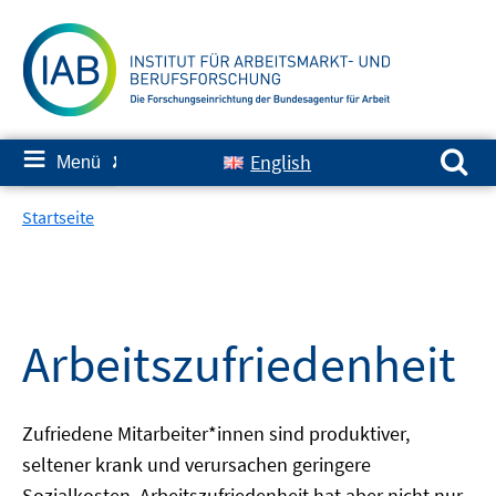
Springe
zum
Inhalt
Suchen nach:
≡
English
Menü
✘
Startseite
Arbeitszufriedenheit
Zufriedene Mitarbeiter*innen sind produktiver,
seltener krank und verursachen geringere
Sozialkosten. Arbeitszufriedenheit hat aber nicht nur