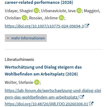
e
career-related performance
(2026)
t
f
r
e
f
I
I
Udayar, Shagini
;
Urbanaviciute, Ieva
;
Maggiori,
ö
r
n
n
n
I
I
Christian
;
Rossier, Jérôme
;
f
ö
e
n
n
n
n
f
I
f
https://doi.org/10.1007/s10775-024-09694-3
n
e
e
n
n
n
n
f
u
u
e
e
e
n
n
mehr Informationen
e
e
u
u
n
e
e
m
m
e
e
u
n
F
F
m
m
e
e
e
F
F
Literaturhinweis
m
n
n
e
e
F
Wertschätzung und Dialog steigern das
s
s
n
n
e
t
t
Wohlbefinden am Arbeitsplatz
(2026)
s
s
n
e
e
t
t
I
Wolter, Stefanie
;
s
r
r
e
e
n
t
https://iab-forum.de/wertschaetzung-und-dialog-stei
ö
ö
r
r
n
e
f
f
I
gern-das-wohlbefinden-am-arbeitsplatz/
ö
ö
e
r
f
f
n
I
f
f
https://doi.org/10.48720/IAB.FOO.20260306.01
u
ö