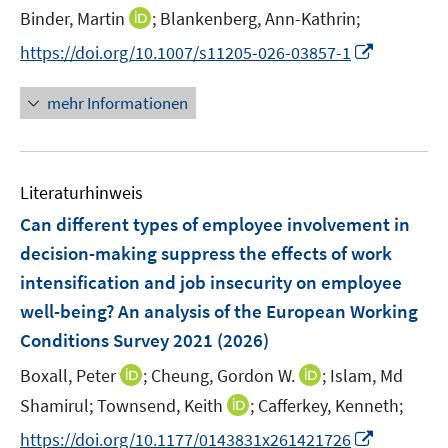
e
I
Binder, Martin
;
Blankenberg, Ann-Kathrin;
r
n
I
https://doi.org/10.1007/s11205-026-03857-1
ö
n
n
f
e
n
f
mehr Informationen
u
e
n
e
u
e
m
e
n
F
Literaturhinweis
m
e
F
Can different types of employee involvement in
n
e
decision-making suppress the effects of work
s
n
intensification and job insecurity on employee
t
s
e
well-being? An analysis of the European Working
t
r
e
Conditions Survey 2021
(2026)
ö
r
I
I
Boxall, Peter
;
Cheung, Gordon W.
;
Islam, Md
f
ö
n
n
f
I
Shamirul;
Townsend, Keith
;
Cafferkey, Kenneth;
f
n
n
n
n
f
I
https://doi.org/10.1177/0143831x261421726
e
e