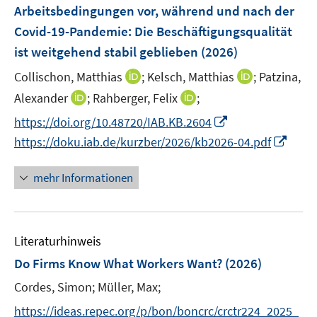
e
F
Arbeitsbedingungen vor, während und nach der
s
s
n
e
t
t
Covid-19-Pandemie: Die Beschäftigungsqualität
s
n
e
e
ist weitgehend stabil geblieben
t
(2026)
s
r
r
e
t
I
I
Collischon, Matthias
;
Kelsch, Matthias
;
Patzina,
ö
ö
r
e
n
n
I
I
Alexander
;
Rahberger, Felix
f
;
f
ö
r
n
n
n
n
f
f
f
I
https://doi.org/10.48720/IAB.KB.2604
ö
e
e
n
n
n
n
f
n
I
https://doku.iab.de/kurzber/2026/kb2026-04.pdf
f
u
u
e
e
e
e
n
n
n
f
e
e
u
u
n
n
e
e
n
n
mehr Informationen
m
m
e
e
n
u
e
e
F
F
m
m
e
u
n
e
e
F
F
m
e
n
n
e
e
F
Literaturhinweis
m
s
s
n
n
e
F
Do Firms Know What Workers Want?
t
(2026)
t
s
s
n
e
e
e
t
t
Cordes, Simon;
Müller, Max;
s
n
r
r
e
e
t
s
https://ideas.repec.org/p/bon/boncrc/crctr224_2025_
ö
ö