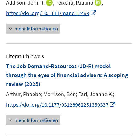
I
I
Addison, John T.
;
Teixeira, Paulino
;
s
n
n
t
I
https://doi.org/10.1111/manc.12499
n
n
e
n
e
e
r
n
mehr Informationen
u
u
ö
e
e
e
f
u
m
m
f
e
F
F
n
Literaturhinweis
m
e
e
e
F
The Job Demand-Resources (JD-R) model
n
n
n
e
through the eyes of financial advisers: A scoping
s
s
n
review
(2025)
t
t
s
e
e
t
Arthur, Phoebe;
Morrison, Ben;
Earl, Joanne K.;
r
r
e
I
https://doi.org/10.1177/03128962251350337
ö
ö
r
n
f
f
ö
n
mehr Informationen
f
f
f
e
n
n
f
u
e
e
n