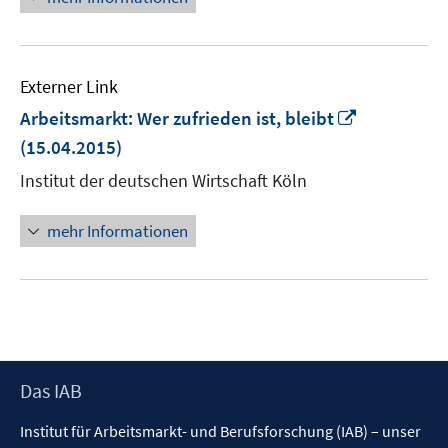
Externer Link
In
Arbeitsmarkt: Wer zufrieden ist, bleibt
neuem
(15.04.2015)
Fenster
Institut der deutschen Wirtschaft Köln
öffnen
mehr Informationen
Footer
Das IAB
Inhalt
Institut für Arbeitsmarkt- und Berufsforschung (IAB) – unser