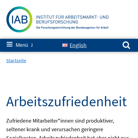
Springe
zum
Inhalt
Suchen nach:
≡
English
Menü
✘
Startseite
Arbeitszufriedenheit
Zufriedene Mitarbeiter*innen sind produktiver,
seltener krank und verursachen geringere
Sozialkosten. Arbeitszufriedenheit hat aber nicht nur