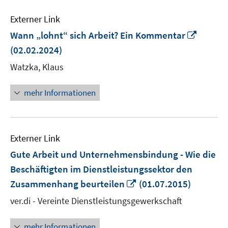
Externer Link
In
Wann „lohnt“ sich Arbeit? Ein Kommentar
neuem
(02.02.2024)
Fenste
Watzka, Klaus
öffnen
mehr Informationen
Externer Link
Gute Arbeit und Unternehmensbindung - Wie die
Beschäftigten im Dienstleistungssektor den
In
Zusammenhang beurteilen
(01.07.2015)
neuem
ver.di - Vereinte Dienstleistungsgewerkschaft
Fenster
öffnen
mehr Informationen