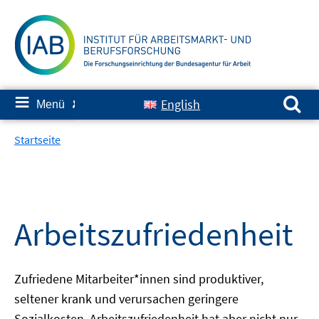
Springe
zum
Inhalt
Suchen nach:
≡
English
Menü
✘
Startseite
Arbeitszufriedenheit
Zufriedene Mitarbeiter*innen sind produktiver,
seltener krank und verursachen geringere
Sozialkosten. Arbeitszufriedenheit hat aber nicht nur