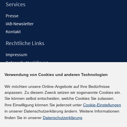
Services
Presse
IAB-Newsletter
Kontakt
Rechtliche Links
Impressum
Datenschutzerklärung
Erklärung zur Barrierefreiheit
Verwendung von Cookies und anderen Technologien
Barrieren melden
Wir möchten unsere Online-Angebote auf Ihre Bedürfnisse
Social-Media-Kanäle
anpassen. Zu diesem Zweck setzen wir sogenannte Cookies ein.
Sie können selbst entscheiden, welche Cookies Sie zulassen.
BlueSky
Ihre Einwilligung können Sie jederzeit unter
Cookie-Einstellungen
YouTube
in unserer Datenschutzerklärung ändern. Weitere Informationen
LinkedIn
finden Sie in unserer
Datenschutzerklärung
.
XING