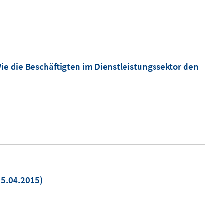
e die Beschäftigten im Dienstleistungssektor den
5.04.2015)
euem
nster