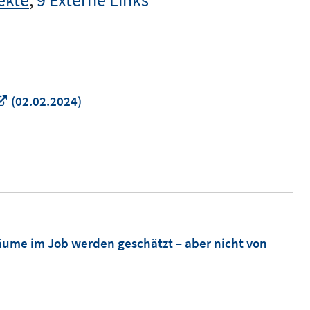
In
(02.02.2024)
neuem
Fenster
öffnen
räume im Job werden geschätzt – aber nicht von