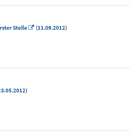
In
ster Stelle
(11.09.2012)
neuem
Fenster
öffnen
23.05.2012)
euem
nster
fnen