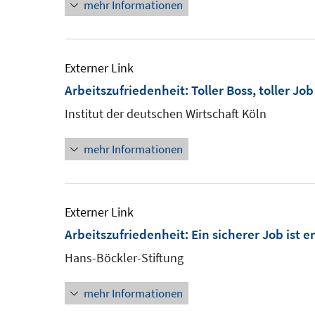
mehr Informationen
öf
Externer Link
Arbeitszufriedenheit: Toller Boss, toller Job
Institut der deutschen Wirtschaft Köln
mehr Informationen
Externer Link
Arbeitszufriedenheit: Ein sicherer Job ist 
Hans-Böckler-Stiftung
mehr Informationen