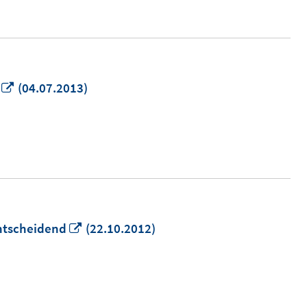
fnen
In
(04.07.2013)
neuem
Fenster
öffnen
In
entscheidend
(22.10.2012)
neuem
Fenster
öffnen