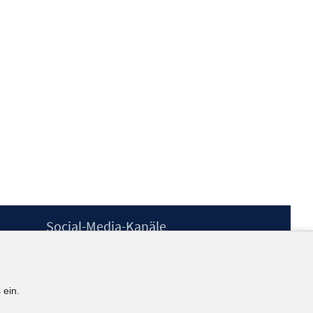
Social-Media-Kanäle
BlueSky
YouTube
LinkedIn
 ein.
XING