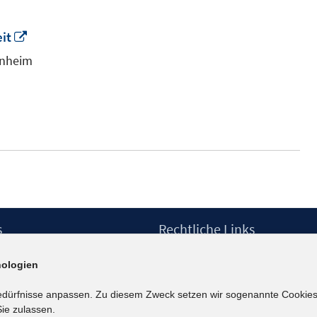
In
it
neuem
nnheim
Fenster
öffnen
s
Rechtliche Links
Impressum
ologien
etter
Datenschutzerklärung
Erklärung zur Barrierefreiheit
edürfnisse anpassen. Zu diesem Zweck setzen wir sogenannte Cookies
Barrieren melden
ie zulassen.