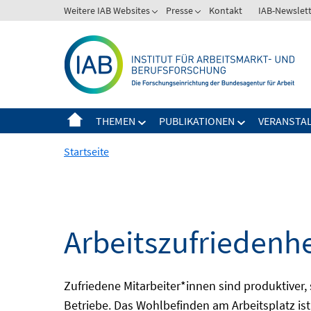
Springe
Weitere IAB Websites
Presse
Kontakt
IAB-Newslet
zum
Inhalt
THEMEN
PUBLIKATIONEN
VERANSTA
Startseite
Arbeitszufriedenhe
Zufriedene Mitarbeiter*innen sind produktiver, 
Betriebe. Das Wohlbefinden am Arbeitsplatz ist 