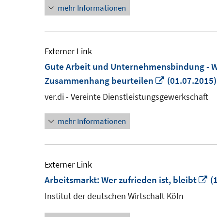
mehr Informationen
öffnen
Externer Link
Gute Arbeit und Unternehmensbindung - Wi
In
Zusammenhang beurteilen
(01.07.2015)
neuem
ver.di - Vereinte Dienstleistungsgewerkschaft
Fenster
mehr Informationen
öffnen
Externer Link
In
Arbeitsmarkt: Wer zufrieden ist, bleibt
(1
n
Institut der deutschen Wirtschaft Köln
Fe