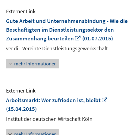
Externer Link
Gute Arbeit und Unternehmensbindung - Wie die
Beschäftigten im Dienstleistungssektor den
In
Zusammenhang beurteilen
(01.07.2015)
neuem
ver.di - Vereinte Dienstleistungsgewerkschaft
Fenster
öffnen
mehr Informationen
Externer Link
In
Arbeitsmarkt: Wer zufrieden ist, bleibt
neuem
(15.04.2015)
Fenster
Institut der deutschen Wirtschaft Köln
öffnen
mehr Informationen