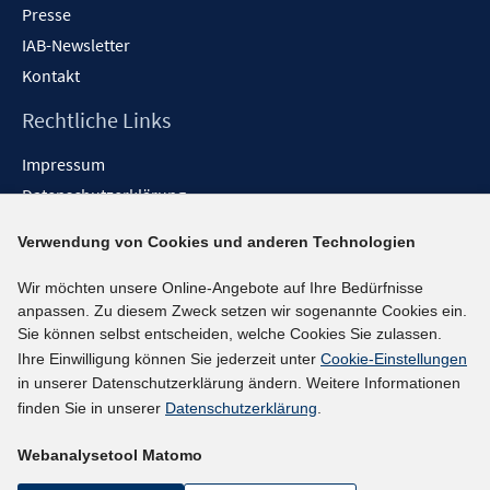
Presse
IAB-Newsletter
Kontakt
Rechtliche Links
Impressum
Datenschutzerklärung
Erklärung zur Barrierefreiheit
Verwendung von Cookies und anderen Technologien
Barrieren melden
Wir möchten unsere Online-Angebote auf Ihre Bedürfnisse
Social-Media-Kanäle
anpassen. Zu diesem Zweck setzen wir sogenannte Cookies ein.
Sie können selbst entscheiden, welche Cookies Sie zulassen.
BlueSky
Ihre Einwilligung können Sie jederzeit unter
Cookie-Einstellungen
YouTube
in unserer Datenschutzerklärung ändern. Weitere Informationen
LinkedIn
finden Sie in unserer
Datenschutzerklärung
.
XING
Webanalysetool Matomo
kununu