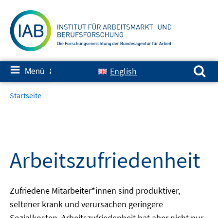
Springe
zum
Inhalt
Suchen nach:
≡
English
Menü
✘
Startseite
Arbeitszufriedenheit
Zufriedene Mitarbeiter*innen sind produktiver,
seltener krank und verursachen geringere
Sozialkosten. Arbeitszufriedenheit hat aber nicht nur