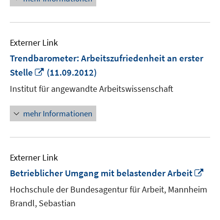
Externer Link
Trendbarometer: Arbeitszufriedenheit an erster
In
Stelle
(11.09.2012)
neuem
Institut für angewandte Arbeitswissenschaft
Fenster
öffnen
mehr Informationen
Externer Link
In
Betrieblicher Umgang mit belastender Arbeit
ne
Hochschule der Bundesagentur für Arbeit, Mannheim
Fen
Brandl, Sebastian
öff