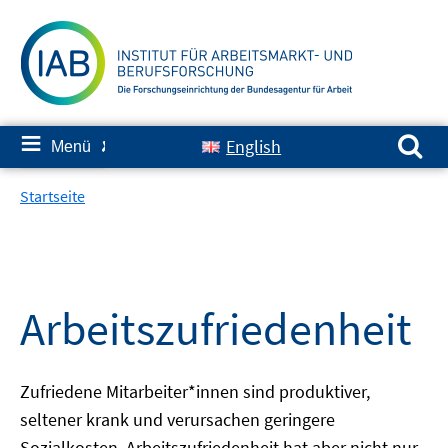
Springe
zum
Inhalt
Suchen nach:
≡
English
Menü
✘
Startseite
Arbeitszufriedenheit
Zufriedene Mitarbeiter*innen sind produktiver,
seltener krank und verursachen geringere
Sozialkosten. Arbeitszufriedenheit hat aber nicht nur