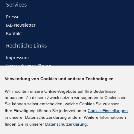
Services
Presse
IAB-Newsletter
Kontakt
Rechtliche Links
Impressum
Datenschutzerklärung
Erklärung zur Barrierefreiheit
Verwendung von Cookies und anderen Technologien
Barrieren melden
Wir möchten unsere Online-Angebote auf Ihre Bedürfnisse
Social-Media-Kanäle
anpassen. Zu diesem Zweck setzen wir sogenannte Cookies ein.
Sie können selbst entscheiden, welche Cookies Sie zulassen.
BlueSky
Ihre Einwilligung können Sie jederzeit unter
Cookie-Einstellungen
YouTube
in unserer Datenschutzerklärung ändern. Weitere Informationen
LinkedIn
finden Sie in unserer
Datenschutzerklärung
.
XING