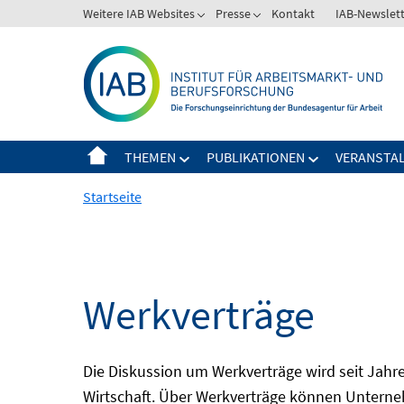
Springe
Weitere IAB Websites
Presse
Kontakt
IAB-Newslet
zum
Inhalt
THEMEN
PUBLIKATIONEN
VERANSTA
Startseite
Werkverträge
Die Diskussion um Werkverträge wird seit Jahren
Wirtschaft. Über Werkverträge können Unterneh