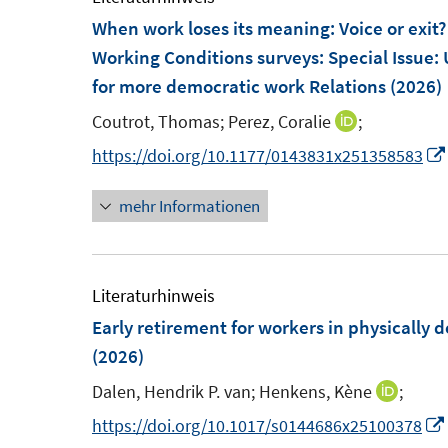
n
n
f
F
F
When work loses its meaning: Voice or exit
e
e
n
e
e
Working Conditions surveys
n
:
Special Issue:
n
e
n
n
for more democratic work Relations
(2026)
n
s
s
Coutrot, Thomas;
Perez, Coralie
;
I
t
t
n
https://doi.org/10.1177/0143831x251358583
e
e
n
r
r
mehr Informationen
e
ö
ö
u
f
f
e
f
f
m
Literaturhinweis
n
n
F
Early retirement for workers in physicall
e
e
e
(2026)
n
n
n
Dalen, Hendrik P. van;
Henkens, Kène
;
I
s
n
https://doi.org/10.1017/s0144686x25100378
t