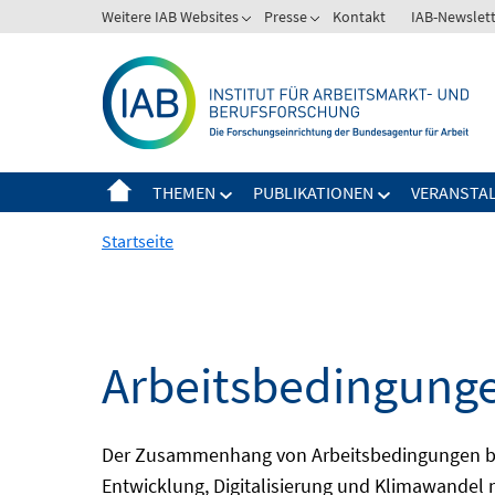
Springe
Weitere IAB Websites
Presse
Kontakt
IAB-Newslet
zum
Inhalt
THEMEN
PUBLIKATIONEN
VERANSTA
Startseite
Arbeitsbedingunge
Der Zusammenhang von Arbeitsbedingungen bzw
Entwicklung, Digitalisierung und Klimawandel n