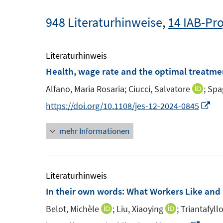
948 Literaturhinweise
,
14 IAB-Pro
Literaturhinweis
Health, wage rate and the optimal treatme
Alfano, Maria Rosaria;
Ciucci, Salvatore
;
Spa
I
n
I
https://doi.org/10.1108/jes-12-2024-0845
n
n
mehr Informationen
e
n
u
e
e
u
m
e
Literaturhinweis
F
m
In their own words: What Workers Like and 
e
F
Belot, Michèle
;
Liu, Xiaoying
;
Triantafyllo
I
I
n
e