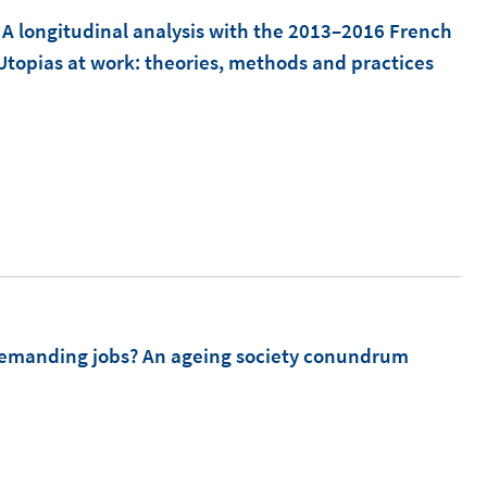
F
m
? A longitudinal analysis with the 2013–2016 French
e
F
 Utopias at work: theories, methods and practices
n
e
s
n
t
s
I
e
t
n
r
e
n
ö
r
e
f
ö
u
f
f
e
n
f
m
y demanding jobs? An ageing society conundrum
e
n
F
n
e
e
n
n
I
s