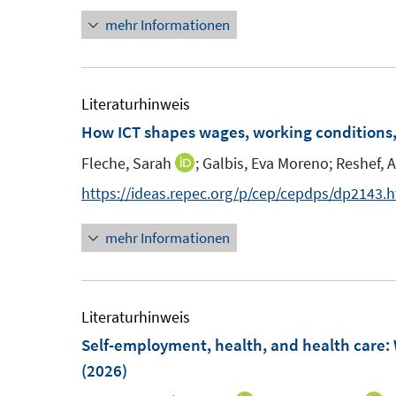
n
e
mehr Informationen
e
r
u
ö
e
f
m
Literaturhinweis
f
F
How ICT shapes wages, working conditions, 
n
e
e
Fleche, Sarah
;
Galbis, Eva Moreno;
Reshef, A
I
n
n
n
https://ideas.repec.org/p/cep/cepdps/dp2143.
s
n
t
mehr Informationen
e
e
u
r
e
ö
m
Literaturhinweis
f
F
Self-employment, health, and health care: 
f
e
(2026)
n
n