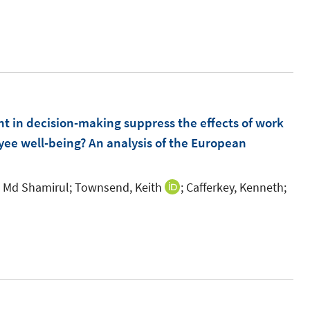
s
t
e
r
ö
f
t in decision-making suppress the effects of work
f
yee well-being? An analysis of the European
n
e
n
, Md Shamirul;
Townsend, Keith
;
Cafferkey, Kenneth;
I
n
I
n
n
e
n
u
e
e
u
m
e