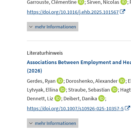
e
Garrouste, Clémentine
;
Sirven, Nicolas
;
I
I
s
n
n
n
I
https://doi.org/10.1016/j.ehb.2025.101567
t
n
n
n
e
mehr Informationen
e
e
n
r
u
u
e
ö
e
e
u
f
m
e
Literaturhinweis
f
F
F
m
Associations Between Employment and Hea
n
e
e
F
(2026)
e
n
n
e
n
Gerdes, Ryan
;
Doroshenko, Alexander
;
E
I
I
s
s
n
n
n
Lytvyak, Ellina
;
Straube, Sebastian
;
Hagt
I
I
t
t
s
n
n
n
n
Dennett, Liz
;
Deibert, Danika
;
I
I
e
e
t
e
e
n
n
n
n
https://doi.org/10.1007/s10926-025-10357-5
r
r
e
u
u
e
e
n
n
ö
ö
r
e
e
u
u
mehr Informationen
e
e
f
f
ö
m
m
e
e