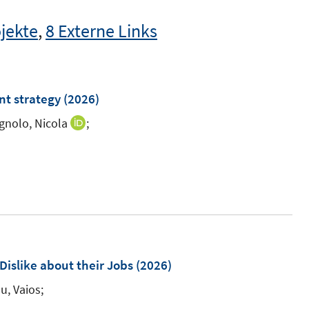
jekte
,
8 Externe Links
nt strategy
(2026)
gnolo, Nicola
;
I
n
n
e
u
e
m
F
Dislike about their Jobs
(2026)
e
u, Vaios;
n