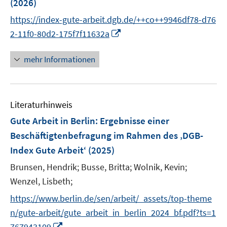
(2026)
s
s
n
t
t
https://index-gute-arbeit.dgb.de/++co++9946df78-d76
s
e
e
I
t
2-11f0-80d2-175f7f11632a
r
r
n
e
ö
ö
n
r
mehr Informationen
f
f
e
ö
f
f
u
f
n
n
e
f
e
e
Literaturhinweis
m
n
n
n
F
e
Gute Arbeit in Berlin
:
Ergebnisse einer
e
n
Beschäftigtenbefragung im Rahmen des ‚DGB-
n
Index Gute Arbeit‘
(2025)
s
t
Brunsen, Hendrik;
Busse, Britta;
Wolnik, Kevin;
e
Wenzel, Lisbeth;
r
https://www.berlin.de/sen/arbeit/_assets/top-theme
ö
n/gute-arbeit/gute_arbeit_in_berlin_2024_bf.pdf?ts=1
f
I
767943109
f