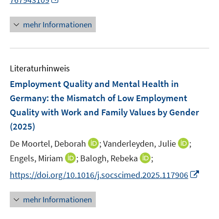
n
n
n
e
mehr Informationen
e
n
u
e
Literaturhinweis
m
F
Employment Quality and Mental Health in
e
Germany: the Mismatch of Low Employment
n
Quality with Work and Family Values by Gender
s
(2025)
t
e
I
I
De Moortel, Deborah
;
Vanderleyden, Julie
;
r
n
n
I
I
Engels, Miriam
;
Balogh, Rebeka
;
ö
n
n
n
n
I
f
https://doi.org/10.1016/j.socscimed.2025.117906
e
e
n
n
n
f
u
u
e
e
n
n
mehr Informationen
e
e
u
u
e
e
m
m
e
e