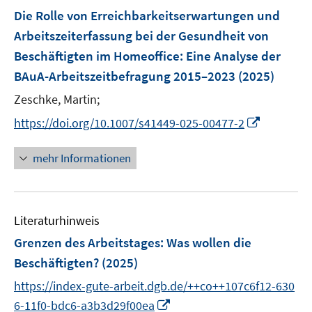
n
n
e
e
e
e
F
t
t
t
Die Rolle von Erreichbarkeitserwartungen und
s
s
n
n
r
r
e
e
e
e
t
t
Arbeitszeiterfassung bei der Gesundheit von
s
s
ö
ö
n
r
r
r
e
e
Beschäftigten im Homeoffice: Eine Analyse der
t
t
f
f
s
ö
ö
ö
r
r
e
e
BAuA-Arbeitszeitbefragung 2015–2023
(2025)
f
f
t
f
f
f
ö
ö
r
r
n
n
e
f
f
f
Zeschke, Martin;
f
f
ö
ö
e
e
r
n
n
n
f
f
I
f
f
https://doi.org/10.1007/s41449-025-00477-2
n
n
ö
e
e
e
n
n
n
f
f
f
n
n
n
e
e
n
n
n
mehr Informationen
f
n
n
e
e
e
n
u
n
n
e
e
n
Literaturhinweis
m
F
Grenzen des Arbeitstages
:
Was wollen die
e
Beschäftigten?
(2025)
n
https://index-gute-arbeit.dgb.de/++co++107c6f12-630
s
I
t
6-11f0-bdc6-a3b3d29f00ea