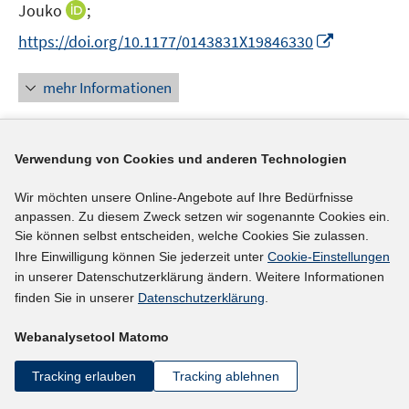
n
n
n
n
f
f
I
Jouko
;
f
n
ö
e
e
n
n
n
n
n
f
I
f
https://doi.org/10.1177/0143831X19846330
n
n
e
e
e
e
n
n
n
f
u
u
n
n
e
e
n
n
mehr Informationen
e
e
u
n
e
e
m
m
e
u
n
F
F
m
e
e
e
Verwendung von Cookies und anderen Technologien
F
Literaturhinweis
m
n
n
e
F
Arbeitsintensivierung in den Betrieben?
:
Wir möchten unsere Online-Angebote auf Ihre Bedürfnisse
s
s
n
e
anpassen. Zu diesem Zweck setzen wir sogenannte Cookies ein.
t
t
Problemdeutungen und Handlungsfelder von
s
n
Sie können selbst entscheiden, welche Cookies Sie zulassen.
e
e
Betriebsräten
t
(2020)
s
Ihre Einwilligung können Sie jederzeit unter
Cookie-Einstellungen
r
r
e
t
in unserer Datenschutzerklärung ändern. Weitere Informationen
Ahlers, Elke;
ö
ö
r
finden Sie in unserer
Datenschutzerklärung
.
e
I
f
f
https://doi.org/10.5771/0342-300X-2020-1-29
ö
r
n
f
f
f
Webanalysetool Matomo
ö
n
n
n
mehr Informationen
f
f
e
e
e
Tracking erlauben
Tracking ablehnen
n
f
u
n
n
e