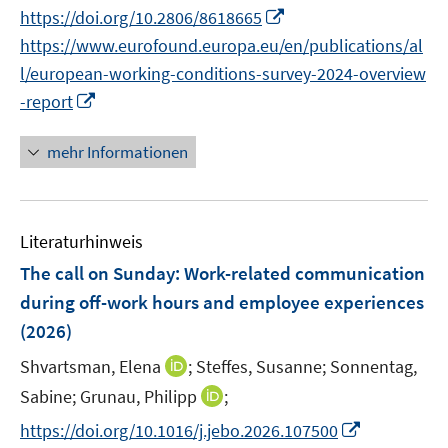
r
I
f
f
https://doi.org/10.2806/8618665
u
ö
n
f
f
https://www.eurofound.europa.eu/en/publications/al
e
f
n
n
n
m
f
l/european-working-conditions-survey-2024-overview
e
e
e
F
n
I
-report
u
n
n
e
e
n
e
n
n
n
mehr Informationen
m
s
e
F
t
u
e
e
e
n
r
Literaturhinweis
m
s
ö
F
The call on Sunday: Work-related communication
t
f
e
during off-work hours and employee experiences
e
f
n
r
(2026)
n
s
ö
e
t
I
Shvartsman, Elena
;
Steffes, Susanne;
Sonnentag,
f
n
e
n
I
Sabine;
Grunau, Philipp
;
f
r
n
n
n
I
https://doi.org/10.1016/j.jebo.2026.107500
ö
e
n
e