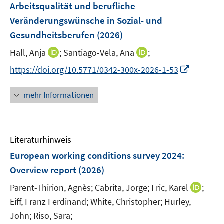
e
t
t
Arbeitsqualität und berufliche
s
n
e
e
Veränderungswünsche in Sozial- und
t
s
r
r
e
Gesundheitsberufen
(2026)
t
ö
ö
r
e
I
I
Hall, Anja
;
Santiago-Vela, Ana
;
f
f
ö
r
n
n
f
f
f
I
https://doi.org/10.5771/0342-300x-2026-1-53
ö
n
n
n
n
f
n
f
e
e
e
e
n
n
mehr Informationen
f
u
u
n
n
e
e
n
e
e
n
u
e
m
m
e
n
F
F
Literaturhinweis
m
e
e
F
European working conditions survey 2024:
n
n
e
Overview report
(2026)
s
s
n
t
t
I
Parent-Thirion, Agnès;
Cabrita, Jorge;
Fric, Karel
;
s
e
e
n
t
Eiff, Franz Ferdinand;
White, Christopher;
Hurley,
r
r
n
e
John;
Riso, Sara;
ö
ö
e