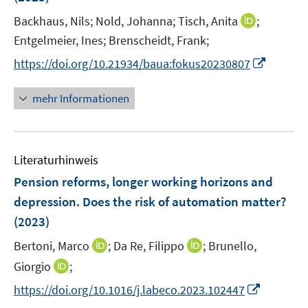
f
f
s
ö
r
e
f
f
t
I
Backhaus, Nils;
Nold, Johanna;
Tisch, Anita
f
;
ö
r
n
n
e
n
f
Entgelmeier, Ines;
Brenscheidt, Frank;
f
ö
e
e
r
n
n
f
I
f
https://doi.org/10.21934/baua:fokus20230807
n
n
ö
e
e
n
n
f
f
u
n
e
n
n
mehr Informationen
f
e
n
e
e
n
m
u
n
e
F
e
n
e
Literaturhinweis
m
n
F
Pension reforms, longer working horizons and
s
e
depression. Does the risk of automation matter?
t
n
e
(2023)
s
r
t
I
I
Bertoni, Marco
;
Da Re, Filippo
;
Brunello,
ö
e
n
n
I
Giorgio
;
f
r
n
n
n
f
I
https://doi.org/10.1016/j.labeco.2023.102447
ö
e
e
n
n
n