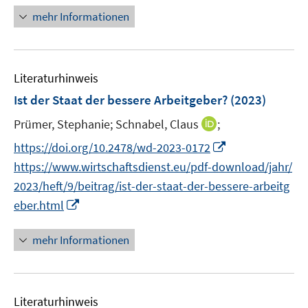
f
ö
n
n
n
n
mehr Informationen
f
f
e
e
e
e
n
f
u
n
n
n
e
n
e
n
e
Literaturhinweis
m
n
F
Ist der Staat der bessere Arbeitgeber?
(2023)
e
I
Prümer, Stephanie;
Schnabel, Claus
;
n
n
s
I
https://doi.org/10.2478/wd-2023-0172
n
t
n
https://www.wirtschaftsdienst.eu/pdf-download/jahr/
e
e
n
2023/heft/9/beitrag/ist-der-staat-der-bessere-arbeitg
u
r
e
I
eber.html
e
ö
u
n
m
f
e
n
F
mehr Informationen
f
m
e
e
n
F
u
n
e
e
e
s
n
n
Literaturhinweis
m
t