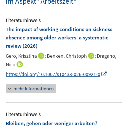
im Aspekt "Arbeitszeit"
Literaturhinweis
The impact of working conditions on sickness
absence among older workers: a systematic
review
(2026)
I
I
Gero, Krisztina
;
Benken, Christoph
;
Dragano,
n
n
I
Nico
;
n
n
n
I
https://doi.org/10.1007/s10433-026-00921-0
e
e
n
n
u
u
e
n
mehr Informationen
e
e
u
e
m
m
e
u
F
F
m
e
e
e
F
Literaturhinweis
m
n
n
e
F
Bleiben, gehen oder weniger arbeiten?
s
s
n