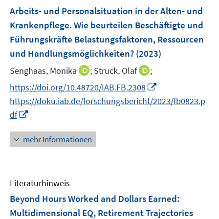
s
F
e
Arbeits- und Personalsituation in der Alten- und
t
e
r
Krankenpflege. Wie beurteilen Beschäftigte und
e
n
ö
r
Führungskräfte Belastungsfaktoren, Ressourcen
s
f
ö
und Handlungsmöglichkeiten?
(2023)
t
f
f
e
n
I
I
Senghaas, Monika
;
Struck, Olaf
;
f
r
e
n
n
n
I
https://doi.org/10.48720/IAB.FB.2308
ö
n
n
n
e
n
https://doku.iab.de/forschungsbericht/2023/fb0823.p
f
e
e
n
n
I
f
df
u
u
e
n
n
e
e
u
n
e
mehr Informationen
m
m
e
e
n
F
F
m
u
e
e
F
e
n
n
e
Literaturhinweis
m
s
s
n
F
Beyond Hours Worked and Dollars Earned:
t
t
s
e
e
e
Multidimensional EQ, Retirement Trajectories
t
n