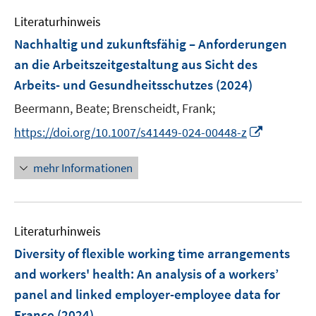
e
Literaturhinweis
m
F
Nachhaltig und zukunftsfähig – Anforderungen
e
an die Arbeitszeitgestaltung aus Sicht des
n
Arbeits- und Gesundheitsschutzes
(2024)
s
t
Beermann, Beate;
Brenscheidt, Frank;
e
I
https://doi.org/10.1007/s41449-024-00448-z
r
n
ö
n
mehr Informationen
f
e
f
u
n
e
e
Literaturhinweis
m
n
F
Diversity of flexible working time arrangements
e
and workers' health: An analysis of a workers’
n
panel and linked employer-employee data for
s
France
(2024)