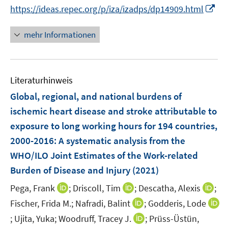
n
n
n
f
I
f
https://ideas.repec.org/p/iza/izadps/dp14909.html
e
e
n
n
n
f
u
u
e
e
n
n
mehr Informationen
e
e
u
n
e
e
m
m
e
u
n
F
F
m
e
e
e
F
Literaturhinweis
m
n
n
e
F
Global, regional, and national burdens of
s
s
n
e
t
t
ischemic heart disease and stroke attributable to
s
n
e
e
exposure to long working hours for 194 countries,
t
s
r
r
e
2000-2016
:
A systematic analysis from the
t
ö
ö
r
e
WHO/ILO Joint Estimates of the Work-related
f
f
ö
r
Burden of Disease and Injury
(2021)
f
f
f
ö
n
n
f
I
I
I
Pega, Frank
;
Driscoll, Tim
;
Descatha, Alexis
;
f
e
e
n
n
n
n
I
f
Fischer, Frida M.;
Nafradi, Balint
;
Godderis, Lode
n
n
e
n
n
n
n
n
I
I
;
Ujita, Yuka;
Woodruff, Tracey J.
;
Prüss-Üstün,
n
e
e
e
n
e