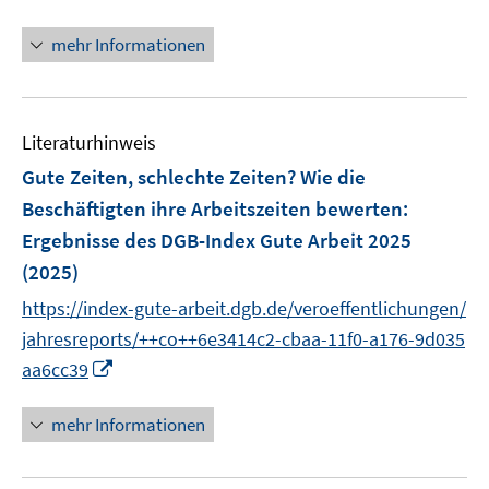
n
e
n
r
mehr Informationen
e
ö
u
f
e
f
Literaturhinweis
m
n
F
e
Gute Zeiten, schlechte Zeiten? Wie die
e
n
Beschäftigten ihre Arbeitszeiten bewerten
:
n
Ergebnisse des DGB-Index Gute Arbeit 2025
s
(2025)
t
e
https://index-gute-arbeit.dgb.de/veroeffentlichungen/
r
jahresreports/++co++6e3414c2-cbaa-11f0-a176-9d035
ö
I
aa6cc39
f
n
f
n
mehr Informationen
n
e
e
u
n