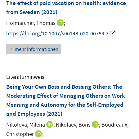
F
The effect of paid vacation on health: evidence
e
from Sweden
(2021)
n
I
Hofmarcher, Thomas
;
s
n
t
I
https://doi.org/10.1007/s00148-020-00789-z
n
e
n
e
r
n
mehr Informationen
u
ö
e
e
f
u
m
f
e
F
n
Literaturhinweis
m
e
e
F
Being Your Own Boss and Bossing Others
:
The
n
n
e
Moderating Effect of Managing Others on Work
s
n
Meaning and Autonomy for the Self-Employed
t
s
e
and Employees
(2021)
t
r
e
I
I
Nikolova, Milena
;
Nikolaev, Boris
;
Boudreaux,
ö
r
n
n
I
Christopher
;
f
ö