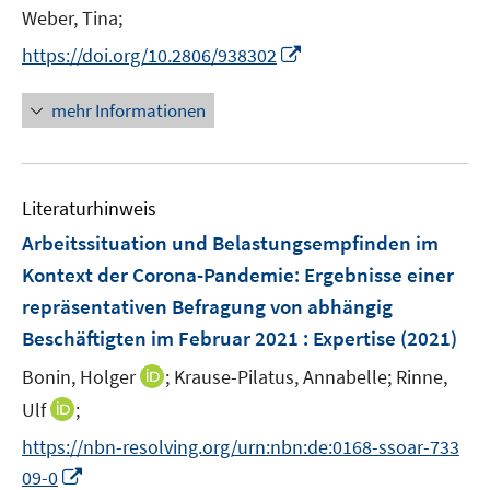
e
Weber, Tina;
r
I
https://doi.org/10.2806/938302
ö
n
f
n
mehr Informationen
f
e
n
u
e
e
n
Literaturhinweis
m
F
Arbeitssituation und Belastungsempfinden im
e
Kontext der Corona-Pandemie
:
Ergebnisse einer
n
repräsentativen Befragung von abhängig
s
Beschäftigten im Februar 2021 : Expertise
(2021)
t
e
I
Bonin, Holger
;
Krause-Pilatus, Annabelle;
Rinne,
r
n
I
Ulf
;
ö
n
n
f
https://nbn-resolving.org/urn:nbn:de:0168-ssoar-733
e
n
f
I
09-0
u
e