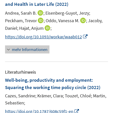
r
r
and Health in Later Life
(2022)
e
s
ö
ö
r
t
I
Andrea, Sarah B.
;
Eisenberg-Guyot, Jerzy;
f
f
ö
e
n
f
f
I
I
Peckham, Trevor
;
Oddo, Vanessa M.
;
Jacoby,
f
r
n
n
n
n
n
I
Daniel;
Hajat, Anjum
;
f
ö
e
e
e
n
n
n
n
I
f
https://doi.org/10.1093/workar/waab012
u
n
n
e
e
n
e
n
f
e
u
u
e
n
n
n
m
mehr Informationen
e
e
u
e
e
F
m
m
e
u
n
e
F
F
m
e
n
e
e
F
Literaturhinweis
m
s
n
n
e
F
t
Well-being, productivity and employment:
s
s
n
e
e
t
t
Squaring the working time policy circle
(2022)
s
n
r
e
e
t
Cazes, Sandrine;
Krämer, Clara;
Touzet, Chloé;
Martin,
s
ö
r
r
e
t
Sebastien;
f
ö
ö
r
e
f
I
f
f
https://doi.org/10.1787/608c59f1-en
ö