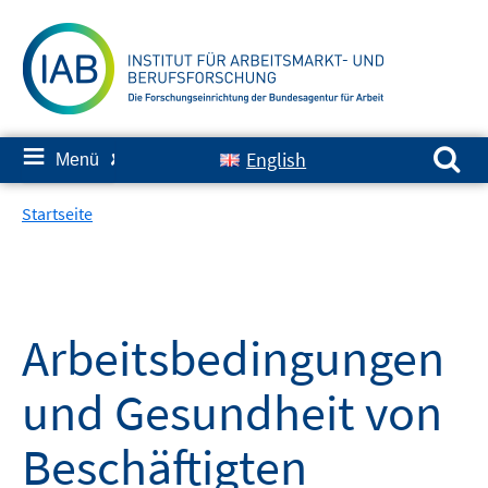
Springe
zum
Inhalt
Suchen nach:
≡
English
Menü
✘
Startseite
Arbeitsbedingungen
und Gesundheit von
Beschäftigten