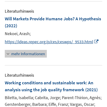
F
e
e
Literaturhinweis
m
n
F
Will Markets Provide Humane Jobs? A Hypothesis
s
e
(2022)
t
n
e
Nekoei, Arash;
s
r
t
I
https://ideas.repec.org/p/ces/ceswps/_9533.html
ö
e
n
f
r
n
mehr Informationen
f
ö
e
n
f
u
e
f
e
n
n
Literaturhinweis
m
e
F
Working conditions and sustainable work
:
An
n
e
analysis using the job quality framework
(2021)
n
Biletta, Isabella;
Cabrita, Jorge;
Parent-Thirion, Agnès;
s
t
Gerstenberger, Barbara;
Eiffe, Franz;
Vargas, Oscar;