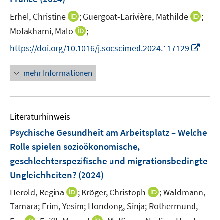
t
e
I
I
Erhel, Christine
;
Guergoat-Larivière, Mathilde
;
r
n
n
I
Mofakhami, Malo
;
ö
n
n
n
I
f
https://doi.org/10.1016/j.socscimed.2024.117129
e
e
n
n
f
u
u
e
n
n
mehr Informationen
e
e
u
e
e
m
m
e
u
n
F
F
m
e
e
e
F
Literaturhinweis
m
n
n
e
F
Psychische Gesundheit am Arbeitsplatz – Welche
s
s
n
e
t
t
Rolle spielen sozioökonomische,
s
n
e
e
geschlechterspezifische und migrationsbedingte
t
s
r
r
e
Ungleichheiten?
(2024)
t
ö
ö
r
e
I
I
Herold, Regina
;
Kröger, Christoph
;
Waldmann,
f
f
ö
r
n
n
f
f
Tamara;
Erim, Yesim;
Hondong, Sinja;
Rothermund,
f
ö
n
n
n
n
f