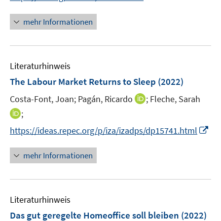
r
n
n
f
f
f
ö
e
n
n
n
mehr Informationen
f
f
n
e
e
e
n
f
u
n
n
e
n
e
n
e
Literaturhinweis
m
n
F
The Labour Market Returns to Sleep
(2022)
e
I
Costa-Font, Joan;
Pagán, Ricardo
;
Fleche, Sarah
n
n
I
;
s
n
n
t
I
https://ideas.repec.org/p/iza/izadps/dp15741.html
e
n
e
n
u
e
r
n
mehr Informationen
e
u
ö
e
m
e
f
u
F
m
f
e
e
F
n
Literaturhinweis
m
n
e
e
F
Das gut geregelte Homeoffice soll bleiben
(2022)
s
n
n