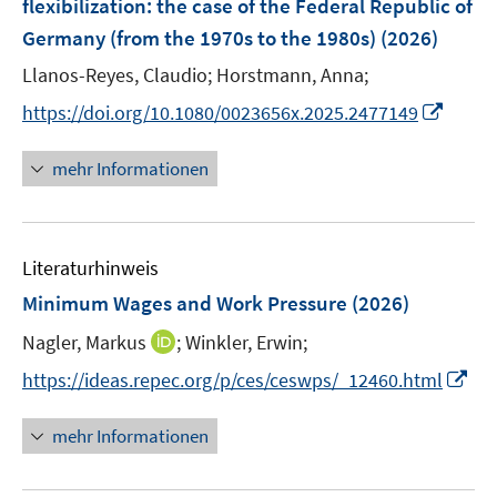
flexibilization: the case of the Federal Republic of
s
s
n
Germany (from the 1970s to the 1980s)
t
t
(2026)
s
e
e
t
Llanos-Reyes, Claudio;
Horstmann, Anna;
r
r
e
I
https://doi.org/10.1080/0023656x.2025.2477149
ö
ö
r
n
f
f
ö
n
mehr Informationen
f
f
f
e
n
n
f
u
e
e
n
e
n
n
e
Literaturhinweis
m
n
F
Minimum Wages and Work Pressure
(2026)
e
I
Nagler, Markus
;
Winkler, Erwin;
n
n
s
I
https://ideas.repec.org/p/ces/ceswps/_12460.html
n
t
n
e
e
n
mehr Informationen
u
r
e
e
ö
u