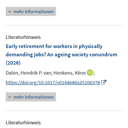
e
e
n
n
f
n
n
e
n
n
mehr Informationen
u
e
e
e
u
n
m
e
F
Literaturhinweis
m
e
F
Early retirement for workers in physically
n
e
demanding jobs? An ageing society conundrum
s
n
(2026)
t
s
e
t
I
Dalen, Hendrik P. van;
Henkens, Kène
;
r
e
n
I
https://doi.org/10.1017/s0144686x25100378
ö
r
n
n
f
ö
e
n
f
mehr Informationen
f
u
e
n
f
e
u
e
n
m
e
n
e
F
Literaturhinweis
m
n
e