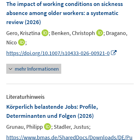
F
The impact of working conditions on sickness
n
e
absence among older workers: a systematic
s
n
review
(2026)
t
s
e
t
I
I
Gero, Krisztina
;
Benken, Christoph
;
Dragano,
r
e
n
n
I
Nico
;
ö
r
n
n
n
f
I
https://doi.org/10.1007/s10433-026-00921-0
ö
e
e
n
f
n
f
u
u
e
n
n
mehr Informationen
f
e
e
u
e
e
n
m
m
e
n
u
e
F
F
m
e
n
e
e
F
Literaturhinweis
m
n
n
e
F
Körperlich belastende Jobs
:
Profile,
s
s
n
e
t
t
Determinanten und Folgen
(2026)
s
n
e
e
t
I
Grunau, Philipp
;
Stadler, Justus;
s
r
r
e
n
t
https://www.bmas.de/SharedDocs/Downloads/DE/Pu
ö
ö
r