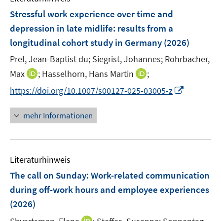
s
ö
F
Stressful work experience over time and
t
f
e
depression in late midlife: results from a
e
f
n
r
longitudinal cohort study in Germany
(2026)
n
s
ö
e
t
Prel, Jean-Baptist du;
Siegrist, Johannes;
Rohrbacher,
f
n
e
I
I
Max
;
Hasselhorn, Hans Martin
;
f
r
n
n
n
I
https://doi.org/10.1007/s00127-025-03005-z
ö
n
n
e
n
f
e
e
n
n
mehr Informationen
f
u
u
e
n
e
e
u
e
m
m
e
n
F
F
Literaturhinweis
m
e
e
F
The call on Sunday: Work-related communication
n
n
e
during off-work hours and employee experiences
s
s
n
(2026)
t
t
s
e
e
t
I