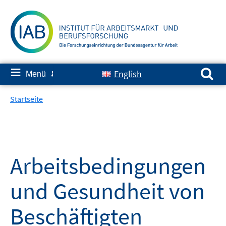
Springe
zum
Inhalt
Suchen nach:
≡
English
Menü
✘
Startseite
Arbeitsbedingungen
und Gesundheit von
Beschäftigten