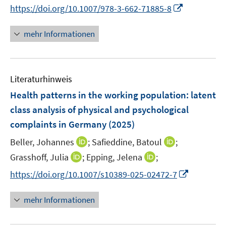
n
I
https://doi.org/10.1007/978-3-662-71885-8
ö
e
n
n
f
u
e
n
mehr Informationen
f
e
u
e
n
m
e
u
e
F
m
e
n
e
F
Literaturhinweis
m
n
e
F
Health patterns in the working population: latent
s
n
e
t
class analysis of physical and psychological
s
n
e
complaints in Germany
(2025)
t
s
r
e
t
I
I
Beller, Johannes
;
Safieddine, Batoul
;
ö
r
e
n
n
I
I
Grasshoff, Julia
;
Epping, Jelena
;
f
ö
r
n
n
n
n
f
f
I
https://doi.org/10.1007/s10389-025-02472-7
ö
e
e
n
n
n
f
n
f
u
u
e
e
e
n
n
mehr Informationen
f
e
e
u
u
n
e
e
n
m
m
e
e
n
u
e