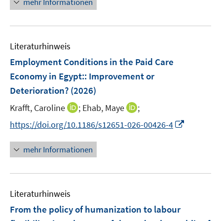
mehr Informationen
f
e
n
u
e
e
n
Literaturhinweis
m
F
Employment Conditions in the Paid Care
e
Economy in Egypt:: Improvement or
n
Deterioration?
(2026)
s
t
I
I
Krafft, Caroline
;
Ehab, Maye
;
e
n
n
I
https://doi.org/10.1186/s12651-026-00426-4
r
n
n
n
ö
e
e
n
mehr Informationen
f
u
u
e
f
e
e
u
n
m
m
e
e
F
F
Literaturhinweis
m
n
e
e
F
From the policy of humanization to labour
n
n
e