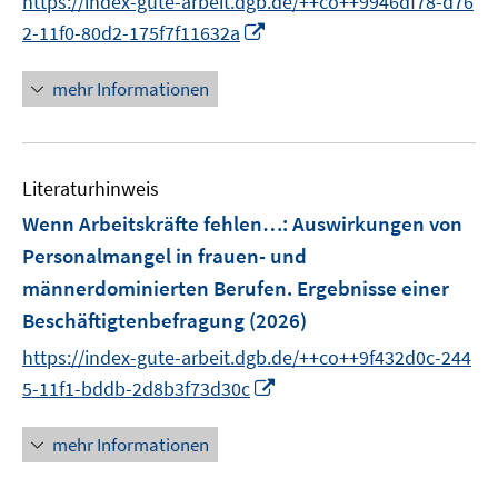
https://index-gute-arbeit.dgb.de/++co++9946df78-d76
s
e
e
I
t
2-11f0-80d2-175f7f11632a
r
r
n
e
ö
ö
n
r
mehr Informationen
f
f
e
ö
f
f
u
f
n
n
e
f
e
e
Literaturhinweis
m
n
n
n
F
e
Wenn Arbeitskräfte fehlen…
:
Auswirkungen von
e
n
Personalmangel in frauen- und
n
männerdominierten Berufen. Ergebnisse einer
s
Beschäftigtenbefragung
(2026)
t
e
https://index-gute-arbeit.dgb.de/++co++9f432d0c-244
r
I
5-11f1-bddb-2d8b3f73d30c
ö
n
f
n
mehr Informationen
f
e
n
u