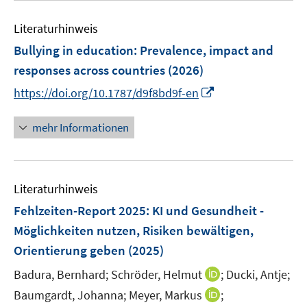
e
e
n
Literaturhinweis
m
F
Bullying in education: Prevalence, impact and
e
responses across countries
(2026)
n
I
https://doi.org/10.1787/d9f8bd9f-en
s
n
t
n
mehr Informationen
e
e
r
u
ö
e
f
Literaturhinweis
m
f
F
Fehlzeiten-Report 2025
:
KI und Gesundheit -
n
e
e
Möglichkeiten nutzen, Risiken bewältigen,
n
n
Orientierung geben
(2025)
s
t
I
Badura, Bernhard;
Schröder, Helmut
;
Ducki, Antje;
e
n
I
Baumgardt, Johanna;
Meyer, Markus
;
r
n