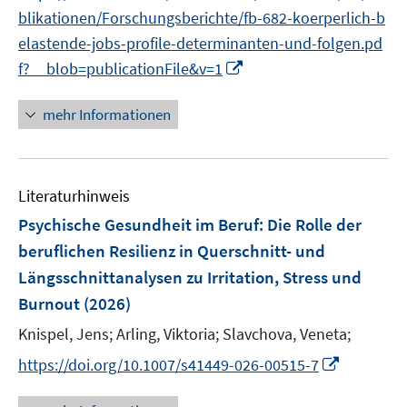
n
e
f
f
blikationen/Forschungsberichte/fb-682-koerperlich-b
ö
e
r
f
f
f
elastende-jobs-profile-determinanten-und-folgen.pd
u
ö
n
n
f
I
f?__blob=publicationFile&v=1
e
f
e
e
n
n
m
f
n
n
e
n
F
mehr Informationen
n
n
e
e
e
u
n
n
e
s
Literaturhinweis
m
t
F
e
Psychische Gesundheit im Beruf: Die Rolle der
e
r
beruflichen Resilienz in Querschnitt- und
n
ö
Längsschnittanalysen zu Irritation, Stress und
s
f
Burnout
(2026)
t
f
e
n
Knispel, Jens;
Arling, Viktoria;
Slavchova, Veneta;
r
e
I
https://doi.org/10.1007/s41449-026-00515-7
ö
n
n
f
n