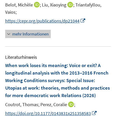
e
t
I
I
Belot, Michèle
;
Liu, Xiaoying
;
Triantafyllou,
s
r
e
n
n
t
Vaios;
ö
r
n
n
e
I
f
https://cepr.org/publications/dp21044
ö
e
e
r
n
f
f
u
u
ö
n
n
mehr Informationen
f
e
e
f
e
e
n
m
m
f
u
n
e
F
F
n
e
n
e
e
e
Literaturhinweis
m
n
n
n
F
When work loses its meaning: Voice or exit? A
s
s
e
longitudinal analysis with the 2013–2016 French
t
t
n
e
e
Working Conditions surveys
:
Special Issue:
s
r
r
Utopias at work: theories, methods and practices
t
ö
ö
e
for more democratic work Relations
(2026)
f
f
r
f
f
I
Coutrot, Thomas;
Perez, Coralie
;
ö
n
n
n
I
https://doi.org/10.1177/0143831x251358583
f