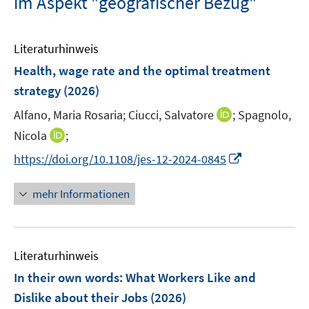
im Aspekt "geografischer Bezug"
Literaturhinweis
Health, wage rate and the optimal treatment
strategy
(2026)
I
Alfano, Maria Rosaria;
Ciucci, Salvatore
;
Spagnolo,
n
I
Nicola
;
n
n
I
https://doi.org/10.1108/jes-12-2024-0845
e
n
n
u
e
n
mehr Informationen
e
u
e
m
e
u
F
m
e
e
F
Literaturhinweis
m
n
e
F
In their own words: What Workers Like and
s
n
e
t
Dislike about their Jobs
(2026)
s
n