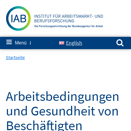
Springe
zum
Inhalt
Suchen nach:
≡
English
Menü
✘
Startseite
Arbeitsbedingungen
und Gesundheit von
Beschäftigten