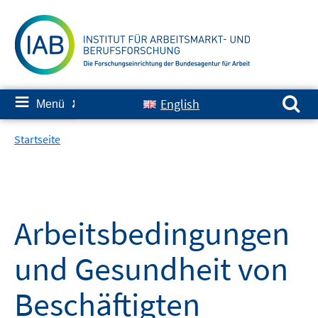
Springe
zum
Inhalt
Suchen nach:
≡
English
Menü
✘
Startseite
Arbeitsbedingungen
und Gesundheit von
Beschäftigten