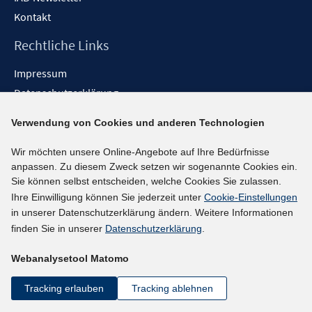
Kontakt
Rechtliche Links
Impressum
Datenschutzerklärung
Erklärung zur Barrierefreiheit
Verwendung von Cookies und anderen Technologien
Barrieren melden
Wir möchten unsere Online-Angebote auf Ihre Bedürfnisse
Social-Media-Kanäle
anpassen. Zu diesem Zweck setzen wir sogenannte Cookies ein.
Sie können selbst entscheiden, welche Cookies Sie zulassen.
BlueSky
Ihre Einwilligung können Sie jederzeit unter
Cookie-Einstellungen
YouTube
in unserer Datenschutzerklärung ändern. Weitere Informationen
LinkedIn
finden Sie in unserer
Datenschutzerklärung
.
XING
Webanalysetool Matomo
kununu
Netiquette
Tracking erlauben
Tracking ablehnen