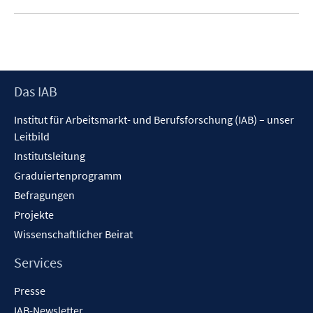
Footer
Das IAB
Inhalt
Institut für Arbeitsmarkt- und Berufsforschung (IAB) – unser
Leitbild
Institutsleitung
Graduiertenprogramm
Befragungen
Projekte
Wissenschaftlicher Beirat
Services
Presse
IAB-Newsletter