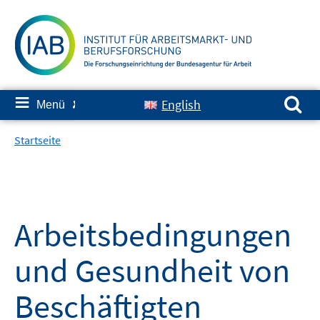
Springe
zum
Inhalt
Suchen nach:
≡
English
Menü
✘
Startseite
Arbeitsbedingungen
und Gesundheit von
Beschäftigten