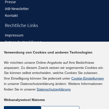
Presse
IAB-Newsletter
Kontakt
Rechtliche Links
Impressum
Datenschutzerklärung
Erklärung zur Barrierefreiheit
Verwendung von Cookies und anderen Technologien
Barrieren melden
Wir möchten unsere Online-Angebote auf Ihre Bedürfnisse
Social-Media-Kanäle
anpassen. Zu diesem Zweck setzen wir sogenannte Cookies ein.
Sie können selbst entscheiden, welche Cookies Sie zulassen.
BlueSky
Ihre Einwilligung können Sie jederzeit unter
Cookie-Einstellungen
YouTube
in unserer Datenschutzerklärung ändern. Weitere Informationen
LinkedIn
finden Sie in unserer
Datenschutzerklärung
.
XING
Webanalysetool Matomo
kununu