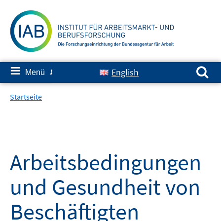
Springe
zum
Inhalt
Suchen nach:
≡
English
Menü
✘
Startseite
Arbeitsbedingungen
und Gesundheit von
Beschäftigten