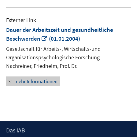
Externer Link
Dauer der Arbeitszeit und gesundheitliche
In
Beschwerden
(01.01.2004)
neuem
Gesellschaft für Arbeits-, Wirtschafts-und
Fenster
Organisationspsychologische Forschung
öffnen
Nachreiner, Friedhelm, Prof. Dr.
mehr Informationen
Footer
Das IAB