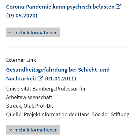
In
Corona-Pandemie kann psychisch belasten
neue
(19.05.2020)
Fenst
öffne
mehr Informationen
Externer Link
Gesundheitsgefährdung bei Schicht- und
In
Nachtarbeit
(01.01.2011)
neuem
Universität Bamberg, Professur für
Fenster
Arbeitswissenschaft
öffnen
Struck, Olaf, Prof. Dr.
Quelle: Projektinformation der Hans-Böckler-Stiftung
mehr Informationen