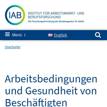
Springe
zum
Inhalt
Suchen nach:
≡
English
Menü
✘
Startseite
Arbeitsbedingungen
und Gesundheit von
Beschäftigten