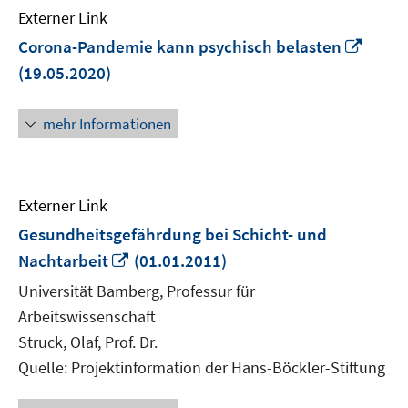
Externer Link
In
Corona-Pandemie kann psychisch belasten
neue
(19.05.2020)
Fenst
öffne
mehr Informationen
Externer Link
Gesundheitsgefährdung bei Schicht- und
In
Nachtarbeit
(01.01.2011)
neuem
Universität Bamberg, Professur für
Fenster
Arbeitswissenschaft
öffnen
Struck, Olaf, Prof. Dr.
Quelle: Projektinformation der Hans-Böckler-Stiftung