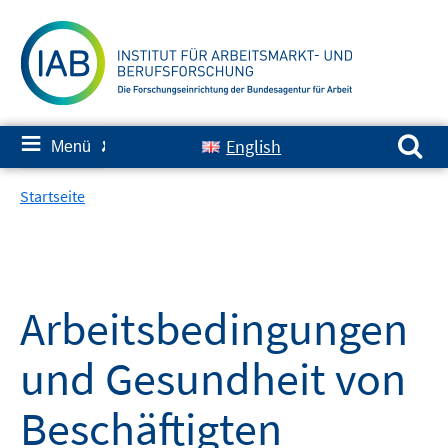
Springe
zum
Inhalt
Suchen nach:
≡
English
Menü
✘
Startseite
Arbeitsbedingungen
und Gesundheit von
Beschäftigten