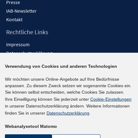
Presse
IAB-Newsletter
Kontakt
Rechtliche Links
Impressum
Datenschutzerklärung
Erklärung zur Barrierefreiheit
Verwendung von Cookies und anderen Technologien
Barrieren melden
Wir möchten unsere Online-Angebote auf Ihre Bedürfnisse
Social-Media-Kanäle
anpassen. Zu diesem Zweck setzen wir sogenannte Cookies ein.
Sie können selbst entscheiden, welche Cookies Sie zulassen.
BlueSky
Ihre Einwilligung können Sie jederzeit unter
Cookie-Einstellungen
YouTube
in unserer Datenschutzerklärung ändern. Weitere Informationen
LinkedIn
finden Sie in unserer
Datenschutzerklärung
.
XING
Webanalysetool Matomo
kununu