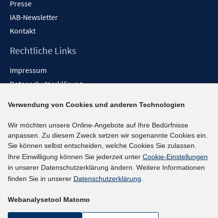
Presse
IAB-Newsletter
Kontakt
Rechtliche Links
Impressum
Datenschutzerklärung
Erklärung zur Barrierefreiheit
Verwendung von Cookies und anderen Technologien
Barrieren melden
Wir möchten unsere Online-Angebote auf Ihre Bedürfnisse
Social-Media-Kanäle
anpassen. Zu diesem Zweck setzen wir sogenannte Cookies ein.
Sie können selbst entscheiden, welche Cookies Sie zulassen.
BlueSky
Ihre Einwilligung können Sie jederzeit unter
Cookie-Einstellungen
YouTube
in unserer Datenschutzerklärung ändern. Weitere Informationen
LinkedIn
finden Sie in unserer
Datenschutzerklärung
.
XING
Webanalysetool Matomo
kununu