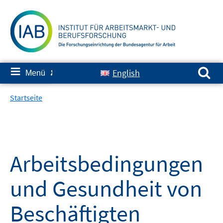
Springe
zum
Inhalt
Suchen nach:
≡
English
Menü
✘
Startseite
Arbeitsbedingungen
und Gesundheit von
Beschäftigten