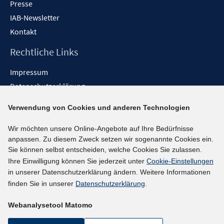
Presse
IAB-Newsletter
Kontakt
Rechtliche Links
Impressum
Datenschutzerklärung
Erklärung zur Barrierefreiheit
Verwendung von Cookies und anderen Technologien
Barrieren melden
Wir möchten unsere Online-Angebote auf Ihre Bedürfnisse
Social-Media-Kanäle
anpassen. Zu diesem Zweck setzen wir sogenannte Cookies ein.
Sie können selbst entscheiden, welche Cookies Sie zulassen.
BlueSky
Ihre Einwilligung können Sie jederzeit unter
Cookie-Einstellungen
YouTube
in unserer Datenschutzerklärung ändern. Weitere Informationen
LinkedIn
finden Sie in unserer
Datenschutzerklärung
.
XING
Webanalysetool Matomo
kununu