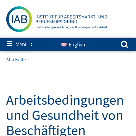
Springe
zum
Inhalt
Suchen nach:
≡
English
Menü
✘
Startseite
Arbeitsbedingungen
und Gesundheit von
Beschäftigten