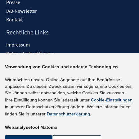
Presse
IAB-Newsletter
Kontakt
Rechtliche Links
Impressum
Datenschutzerklärung
Erklärung zur Barrierefreiheit
Verwendung von Cookies und anderen Technologien
Barrieren melden
Wir möchten unsere Online-Angebote auf Ihre Bedürfnisse
Social-Media-Kanäle
anpassen. Zu diesem Zweck setzen wir sogenannte Cookies ein.
Sie können selbst entscheiden, welche Cookies Sie zulassen.
BlueSky
Ihre Einwilligung können Sie jederzeit unter
Cookie-Einstellungen
YouTube
in unserer Datenschutzerklärung ändern. Weitere Informationen
LinkedIn
finden Sie in unserer
Datenschutzerklärung
.
XING
Webanalysetool Matomo
kununu