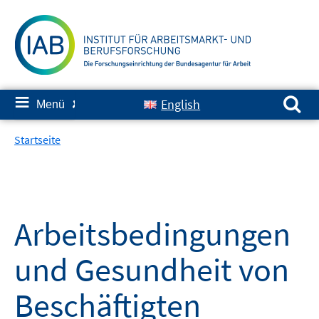
Springe
zum
Inhalt
Suchen nach:
≡
English
Menü
✘
Startseite
Arbeitsbedingungen
und Gesundheit von
Beschäftigten