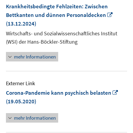
Krankheitsbedingte Fehlzeiten: Zwischen
In
Bettkanten und dünnen Personaldecken
neuem
(13.12.2024)
Fenster
Wirtschafts- und Sozialwissenschaftliches Institut
öffnen
(WSI) der Hans-Böckler-Stiftung
mehr Informationen
Externer Link
In
Corona-Pandemie kann psychisch belasten
neue
(19.05.2020)
Fenst
öffne
mehr Informationen