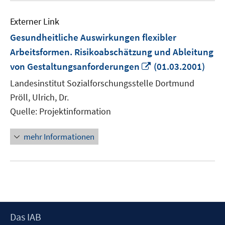
Externer Link
Gesundheitliche Auswirkungen flexibler
Arbeitsformen. Risikoabschätzung und Ableitung
In
von Gestaltungsanforderungen
(01.03.2001)
neuem
Landesinstitut Sozialforschungsstelle Dortmund
Fenster
Pröll, Ulrich, Dr.
öffnen
Quelle: Projektinformation
mehr Informationen
Footer
Das IAB