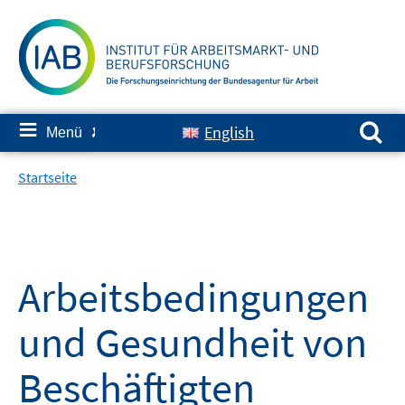
Springe
zum
Inhalt
Suchen nach:
≡
English
Menü
✘
Startseite
Arbeitsbedingungen
und Gesundheit von
Beschäftigten