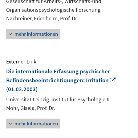
Gesellschaft für Arbeits-, Wirtschafts-und
Fenster
Organisationspsychologische Forschung
öffnen
Nachreiner, Friedhelm, Prof. Dr.
mehr Informationen
Externer Link
Die internationale Erfassung psychischer
In
Befindensbeeinträchtiqungen: Irritation
neuem
(01.02.2003)
Fenster
Universität Leipzig, Institut für Psychologie II
öffnen
Mohr, Gisela, Prof. Dr.
mehr Informationen